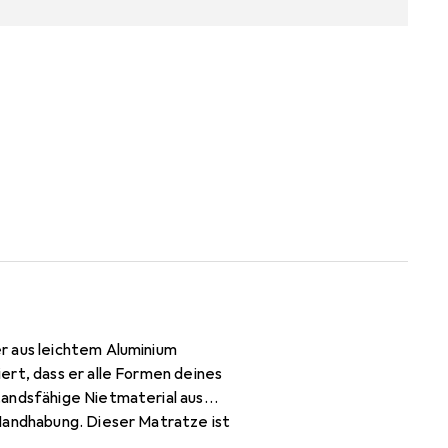
r aus leichtem Aluminium
ert, dass er alle Formen deines
tandsfähige Nietmaterial aus
 Handhabung. Dieser Matratze ist
hrung und den Transport