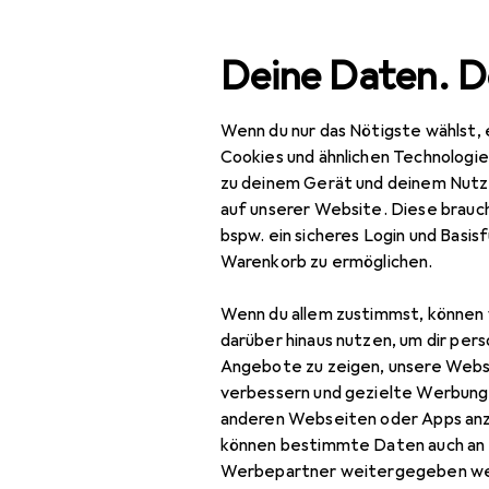
Suche
Deine Daten. D
Wenn du nur das Nötigste wählst, 
Navigation nach Kategorien
Gesamtsortiment
Woh
Gesamtsortiment
Cookies und ähnlichen Technologi
zu deinem Gerät und deinem Nutz
Wohnen
auf unserer Website. Diese brauch
bspw. ein sicheres Login und Basis
Möbel
Warenkorb zu ermöglichen.
Schlafzimmer
Wenn du allem zustimmst, können 
Bett
darüber hinaus nutzen, um dir pers
Angebote zu zeigen, unsere Webs
Bett Zubehör
verbessern und gezielte Werbung
anderen Webseiten oder Apps an
Boxspringbett
können bestimmte Daten auch an 
Kleiderschrank
Werbepartner weitergegeben we