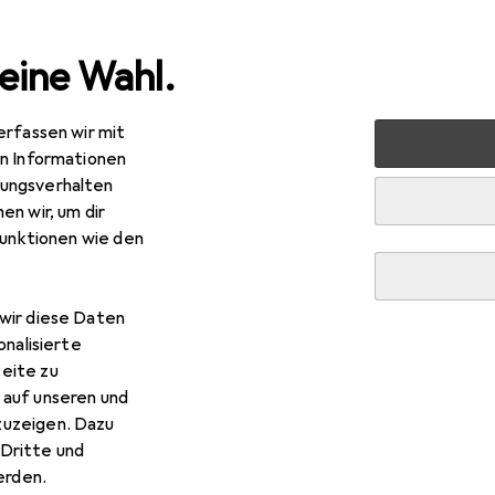
eine Wahl.
erfassen wir mit
nen
Möbel
Schlafzimmer
Matratze
Beliani Chee
en Informationen
ungsverhalten
en wir, um dir
funktionen wie den
wir diese Daten
onalisierte
eite zu
 auf unseren und
zuzeigen. Dazu
Dritte und
rden.