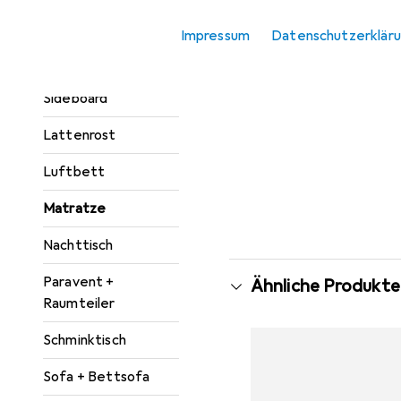
Kleiderschrank
Impressum
Datenschutzerklär
Zubehör
Kommode +
Sideboard
Lattenrost
Luftbett
Matratze
Nachttisch
Paravent +
Ähnliche Produkte
Raumteiler
Schminktisch
Sofa + Bettsofa