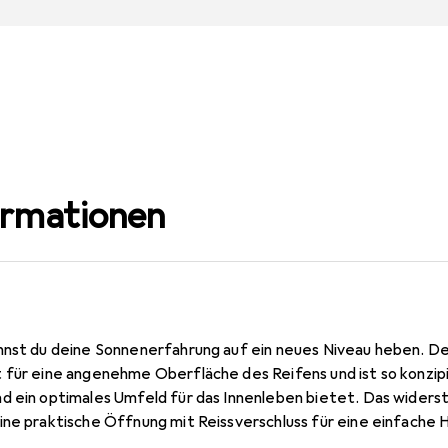
ormationen
nnst du deine Sonnenerfahrung auf ein neues Niveau heben. De
 für eine angenehme Oberfläche des Reifens und ist so konzipi
d ein optimales Umfeld für das Innenleben bietet. Das widers
ine praktische Öffnung mit Reissverschluss für eine einfache
abilität: Sie kann ohne Mühe gerollt werden, was die Aufbewa