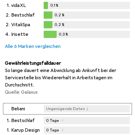
1.
vidaXL
0,1
%
0,1
%
2.
Bestschlaf
0,2
%
0,2
%
2.
VitaliSpa
0,2
%
0,2
%
4.
Irisette
0,3
%
0,3
%
Alle 6 Marken vergleichen
Gewährleistungsfalldauer
So lange dauert eine Abwicklung ab Ankunft bei der
Servicestelle bis Wiedererhalt in Arbeitstagen im
Durchschnitt.
Quelle: Galaxus
i
Beliani
Ungenügende Daten
1.
Bestschlaf
i
0
Tage
1.
Karup Design
i
0
Tage