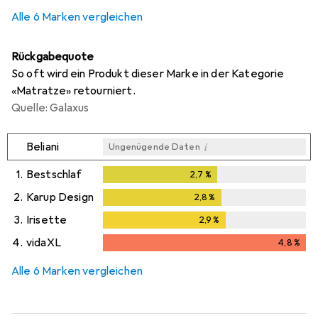
i
i
Ungenügende Daten
Ungenügende Daten
Alle 6 Marken vergleichen
Rückgabequote
So oft wird ein Produkt dieser Marke in der Kategorie
«Matratze» retourniert.
Quelle: Galaxus
i
Beliani
Ungenügende Daten
1.
Bestschlaf
2,7
%
2,7
%
2.
Karup Design
2,8
%
2,8
%
3.
Irisette
2,9
%
2,9
%
4.
vidaXL
4,8
%
4,8
%
Alle 6 Marken vergleichen