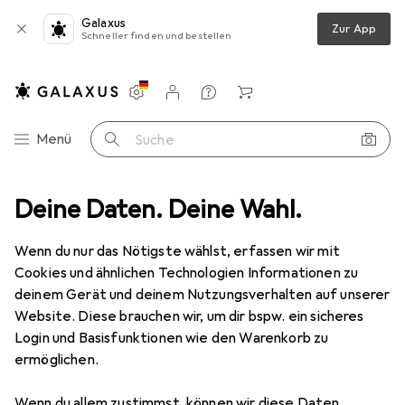
Galaxus
Zur App
Schneller finden und bestellen
Einstellungen
Kundenkonto
Vergleichslisten
Merklisten
Warenkorb
Navigation nach Kategorien
Menü
Suche
Wohnen
Deine Daten. Deine Wahl.
Möbel
Schlafzimmer
Matratze
Beliani Fantasy
Wenn du nur das Nötigste wählst, erfassen wir mit
Cookies und ähnlichen Technologien Informationen zu
9 Bilder
deinem Gerät und deinem Nutzungsverhalten auf unserer
Beliani
Fantasy
Website. Diese brauchen wir, um dir bspw. ein sicheres
Login und Basisfunktionen wie den Warenkorb zu
Schaumstoffkern, 140 x 200 cm
ermöglichen.
Marke
Bewertungen
Wenn du allem zustimmst, können wir diese Daten