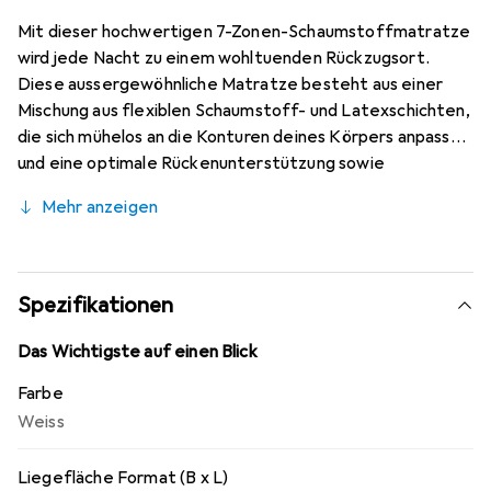
Mit dieser hochwertigen 7-Zonen-Schaumstoffmatratze
wird jede Nacht zu einem wohltuenden Rückzugsort.
Diese aussergewöhnliche Matratze besteht aus einer
Mischung aus flexiblen Schaumstoff- und Latexschichten,
die sich mühelos an die Konturen deines Körpers anpassen
und eine optimale Rückenunterstützung sowie
Druckentlastung bieten. Die Matratze ist aus langlebigen
Mehr anzeigen
Materialien gefertigt und sorgt für eine hervorragende
Luftzirkulation, die für ein kühles und angenehmes
Schlafklima sorgt.
Spezifikationen
Das Wichtigste auf einen Blick
Farbe
Weiss
Liegefläche Format (B x L)