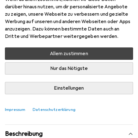
Mehr von Beliani
2
darüber hinaus nutzen, um dir personalisierte Angebote
zu zeigen, unsere Webseite zu verbessern und gezielte
Werbung auf unseren und anderen Webseiten oder Apps
Aktuell nicht lieferbar
anzuzeigen. Dazu können bestimmte Daten auch an
Dritte und Werbepartner weitergegeben werden.
Benachrichtigen, wenn lieferbar
Allem zustimmen
Vergleichen
Merken
Nur das Nötigste
i
Kostenloser Versand ab 30,–
Einstellungen
Produktinformationen
Impressum
Datenschutzerklärung
Beschreibung