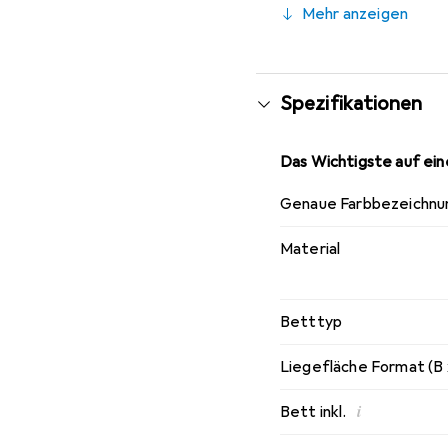
Mehr anzeigen
Retro-Look. Gestalten S
weiteren Grössen erhäl
Spezifikationen
Das Wichtigste auf eine
Genaue Farbbezeichnu
Material
Betttyp
Liegefläche Format (B 
i
Bett inkl.