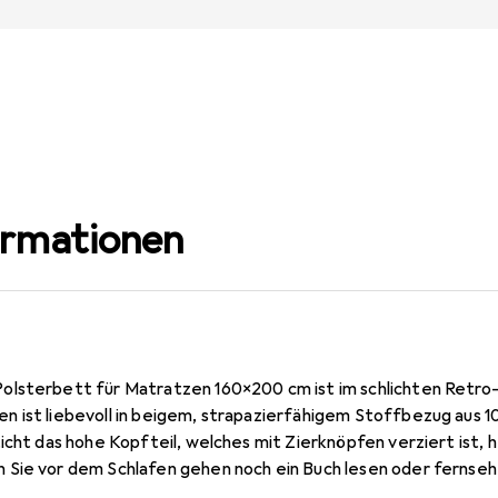
ormationen
lsterbett für Matratzen 160x200 cm ist im schlichten Retro
 ist liebevoll in beigem, strapazierfähigem Stoffbezug aus 
icht das hohe Kopfteil, welches mit Zierknöpfen verziert ist, h
Sie vor dem Schlafen gehen noch ein Buch lesen oder fernseh
nen Stoffbezug von diesem Polsterbett ab und verschönern I