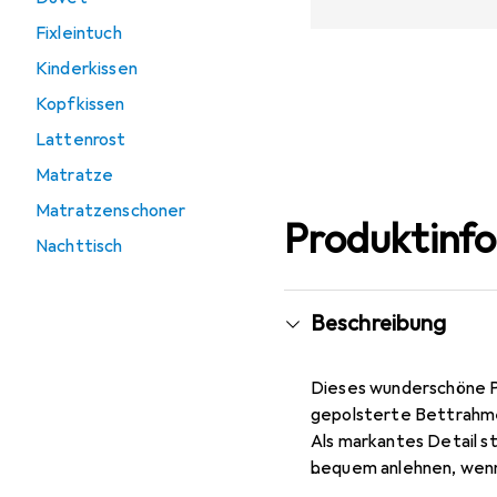
Fixleintuch
Kinderkissen
Kopfkissen
Lattenrost
Matratze
Matratzenschoner
Produktinf
Nachttisch
Beschreibung
Dieses wunderschöne Po
gepolsterte Bettrahmen
Als markantes Detail st
bequem anlehnen, wenn 
schwarz runden den fei