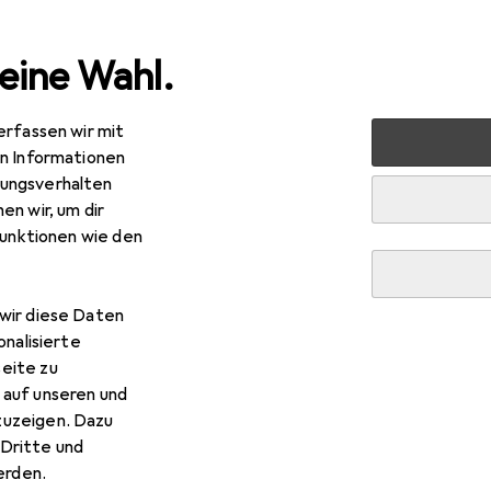
eine Wahl.
erfassen wir mit
nen
Möbel
Schlafzimmer
Bett
Beliani Fitou
en Informationen
ungsverhalten
en wir, um dir
funktionen wie den
wir diese Daten
onalisierte
eite zu
 auf unseren und
zuzeigen. Dazu
Dritte und
rden.