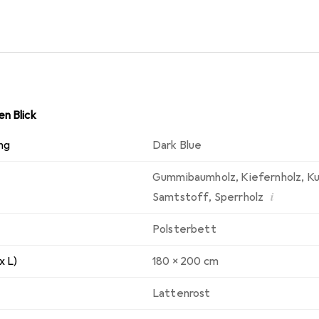
ie nun Ihr Schlafzimmer um und integrieren Sie dieses schöne 
tlich: 140x200 cm und 180x200 cm.
n Blick
ng
Dark Blue
Gummibaumholz
,
Kiefernholz
,
Ku
i
Samtstoff
,
Sperrholz
Polsterbett
x L)
180 x 200 cm
Lattenrost