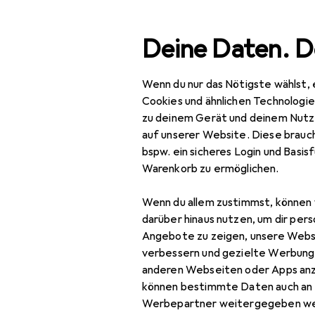
Suche
Deine Daten. D
Wenn du nur das Nötigste wählst, 
Navigation nach Kategorien
Gesamtsortiment
Woh
Gesamtsortiment
Cookies und ähnlichen Technologi
zu deinem Gerät und deinem Nutz
Wohnen
auf unserer Website. Diese brauch
bspw. ein sicheres Login und Basis
Möbel
Warenkorb zu ermöglichen.
Schlafzimmer
Wenn du allem zustimmst, können 
Bett
darüber hinaus nutzen, um dir pers
Angebote zu zeigen, unsere Webs
Bett Zubehör
verbessern und gezielte Werbung
anderen Webseiten oder Apps an
Boxspringbett
können bestimmte Daten auch an 
Kleiderschrank
Werbepartner weitergegeben we