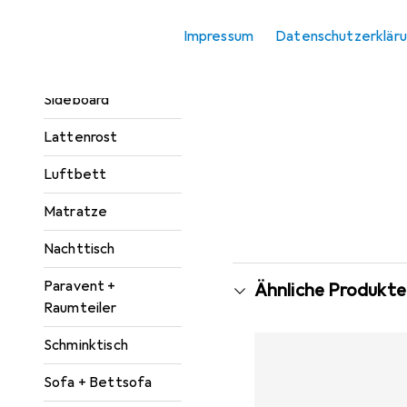
Kleiderschrank
Impressum
Datenschutzerklär
Zubehör
Kommode +
Sideboard
Lattenrost
Luftbett
Matratze
Nachttisch
Paravent +
Ähnliche Produkte
Raumteiler
Schminktisch
Sofa + Bettsofa