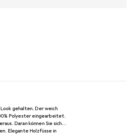
-Look gehalten. Der weich
100% Polyester eingearbeitet.
eraus. Daran können Sie sich
en. Elegante Holzfüsse in
hr Schlafzimmer im eleganten