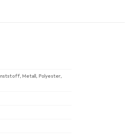
Polsterbett! Das Bett ist in
nststoff
,
Metall
,
Polyester
,