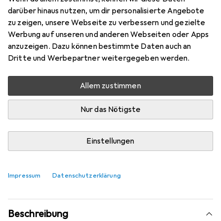
Mehr von Beliani
darüber hinaus nutzen, um dir personalisierte Angebote
zu zeigen, unsere Webseite zu verbessern und gezielte
Werbung auf unseren und anderen Webseiten oder Apps
Aktuell nicht lieferbar
anzuzeigen. Dazu können bestimmte Daten auch an
Dritte und Werbepartner weitergegeben werden.
Benachrichtigen, wenn lieferbar
Allem zustimmen
Vergleichen
Merken
Nur das Nötigste
i
Kostenloser Versand ab 30,–
Einstellungen
Produktinformationen
Impressum
Datenschutzerklärung
Beschreibung