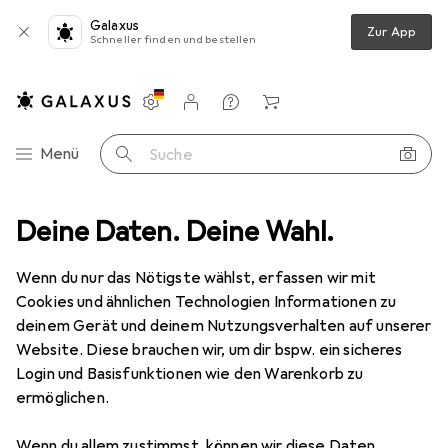
Galaxus
Zur App
Schneller finden und bestellen
Einstellungen
Kundenkonto
Vergleichslisten
Merklisten
Warenkorb
Navigation nach Kategorien
Menü
Suche
Deine Daten. Deine Wahl.
Wohnen
Möbel
Schlafzimmer
Bett
Beliani Lannion
Wenn du nur das Nötigste wählst, erfassen wir mit
Cookies und ähnlichen Technologien Informationen zu
11 Bilder
deinem Gerät und deinem Nutzungsverhalten auf unserer
Beliani
Lannion
Website. Diese brauchen wir, um dir bspw. ein sicheres
Login und Basisfunktionen wie den Warenkorb zu
160 x 200 cm
ermöglichen.
Marke
Bewertungen
Wenn du allem zustimmst, können wir diese Daten