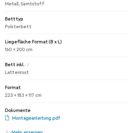
Metall
,
Samtstoff
Betttyp
Polsterbett
Liegefläche Format (B x L)
160 x 200 cm
i
Bett inkl.
Lattenrost
Format
223 x 183 x 117 cm
Dokumente
Montageanleitung.pdf
Mehr anzeigen