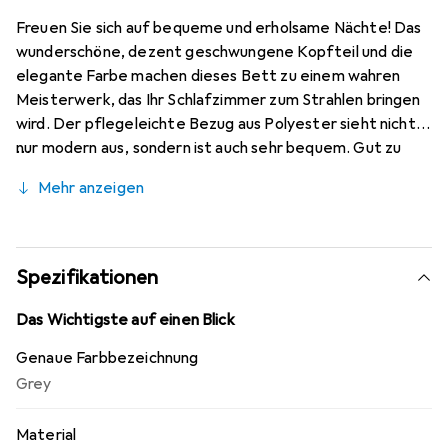
Freuen Sie sich auf bequeme und erholsame Nächte! Das
wunderschöne, dezent geschwungene Kopfteil und die
elegante Farbe machen dieses Bett zu einem wahren
Meisterwerk, das Ihr Schlafzimmer zum Strahlen bringen
wird. Der pflegeleichte Bezug aus Polyester sieht nicht
nur modern aus, sondern ist auch sehr bequem. Gut zu
erwähnen ist auch, dass die gebogenen Metallbeine dem
Mehr anzeigen
Bett eine perfekte Stabilität verleihen.
Spezifikationen
Das Wichtigste auf einen Blick
Genaue Farbbezeichnung
Grey
Material