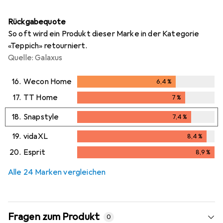
Rückgabequote
So oft wird ein Produkt dieser Marke in der Kategorie
«Teppich» retourniert.
Quelle: Galaxus
16.
Wecon Home
6,4
%
6,4
%
17.
TT Home
7
%
7
%
18.
Snapstyle
7,4
%
7,4
%
19.
vidaXL
8,4
%
8,4
%
20.
Esprit
8,9
%
8,9
%
Alle 24 Marken vergleichen
Fragen zum Produkt
0