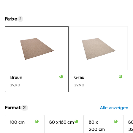
Farbe
2
Braun
Grau
EUR
39,90
EUR
39,90
Format
Alle anzeigen
21
100 cm
80 x 160 cm
80 x
80
200 cm
3