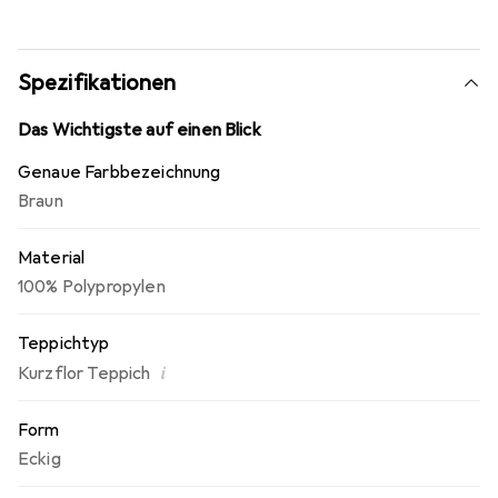
Parkett- und Laminat schonend, * Geeignet für
Fußbodenheizung, * Keine Fussel / Flusen.
Spezifikationen
Das Wichtigste auf einen Blick
Genaue Farbbezeichnung
Braun
Material
100% Polypropylen
Teppichtyp
i
Kurzflor Teppich
Form
Eckig