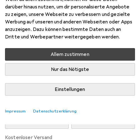
Preis in EUR inkl. MwSt.
darüber hinaus nutzen, um dir personalisierte Angebote
zu zeigen, unsere Webseite zu verbessern und gezielte
Marke
Bewertungen
Werbung auf unseren und anderen Webseiten oder Apps
Mehr von Snapstyle
5
anzuzeigen. Dazu können bestimmte Daten auch an
Dritte und Werbepartner weitergegeben werden.
Zwischen Fr, 14.8. und Di, 18.8. geliefert
Allem zustimmen
Mehr als 10 Stück an Lager beim Drittanbieter
Lieferort angeben für genaue Lieferzeit
Nur das Nötigste
i
Angebot von
teppichversand24
DE
Einstellungen
In den Warenkorb
Impressum
Datenschutzerklärung
Vergleichen
Merken
kostenloser Versand