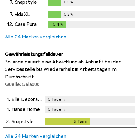
7.
Snapstyle
0,3
%
0,3
%
7.
vidaXL
0,3
%
0,3
%
12.
Casa Pura
0,4
%
0,4
%
Alle 24 Marken vergleichen
Gewährleistungsfalldauer
So lange dauert eine Abwicklung ab Ankunft bei der
Servicestelle bis Wiedererhalt in Arbeitstagen im
Durchschnitt.
Quelle: Galaxus
1.
Elle Decoration
i
0
Tage
1.
Hanse Home
i
0
Tage
3.
Snapstyle
5
Tage
5
Tage
Alle 24 Marken vergleichen