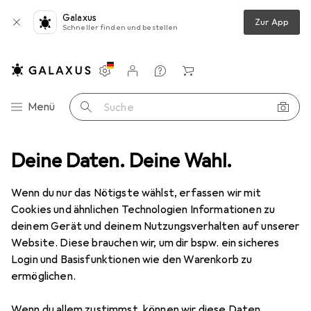
Galaxus
Zur App
Schneller finden und bestellen
Einstellungen
Kundenkonto
Vergleichslisten
Merklisten
Warenkorb
Navigation nach Kategorien
Menü
Suche
xtilien + Teppiche
Deine Daten. Deine Wahl.
Teppich
Snapstyle Schlingenteppich Primo
Wenn du nur das Nötigste wählst, erfassen wir mit
Cookies und ähnlichen Technologien Informationen zu
6 Bilder
deinem Gerät und deinem Nutzungsverhalten auf unserer
Website. Diese brauchen wir, um dir bspw. ein sicheres
EUR
39,90
Login und Basisfunktionen wie den Warenkorb zu
Snapstyle
Schlingenteppich Primo
ermöglichen.
133 x 133 cm
Wenn du allem zustimmst, können wir diese Daten