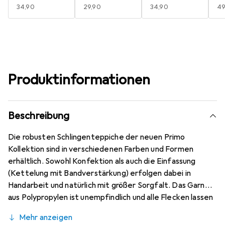
EUR
34,90
EUR
29,90
EUR
34,90
E
49
Produktinformationen
Beschreibung
Die robusten Schlingenteppiche der neuen Primo
Kollektion sind in verschiedenen Farben und Formen
erhältlich. Sowohl Konfektion als auch die Einfassung
(Kettelung mit Bandverstärkung) erfolgen dabei in
Handarbeit und natürlich mit größer Sorgfalt. Das Garn
aus Polypropylen ist unempfindlich und alle Flecken lassen
sich einfach entfernen. Wie alle Produkte ist der Teppich
Mehr anzeigen
Primo schadstoffgeprüft und umweltfreundlich. *