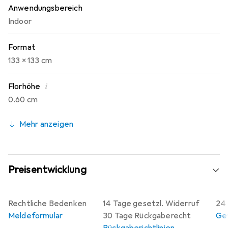
Anwendungsbereich
Indoor
Format
133 x 133 cm
i
Florhöhe
0.60 cm
Mehr anzeigen
Preisentwicklung
Rechtliche Bedenken
14 Tage gesetzl. Widerruf
24 
Meldeformular
30 Tage Rückgaberecht
Gew