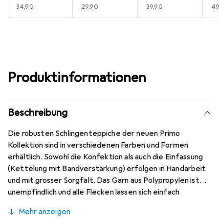
EUR
34,90
EUR
29,90
EUR
39,90
E
49
Produktinformationen
Beschreibung
Die robusten Schlingenteppiche der neuen Primo
Kollektion sind in verschiedenen Farben und Formen
erhältlich. Sowohl die Konfektion als auch die Einfassung
(Kettelung mit Bandverstärkung) erfolgen in Handarbeit
und mit grosser Sorgfalt. Das Garn aus Polypropylen ist
unempfindlich und alle Flecken lassen sich einfach
entfernen. Wie alle Produkte ist der Teppich Primo
Mehr anzeigen
schadstoffgeprüft und umweltfreundlich. Er ist parkett-