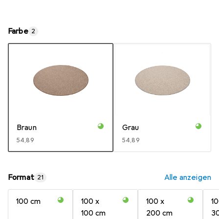
Farbe
2
Braun
Grau
EUR
54,89
EUR
54,89
Format
Alle anzeigen
21
100 cm
100 x
100 x
10
100 cm
200 cm
3