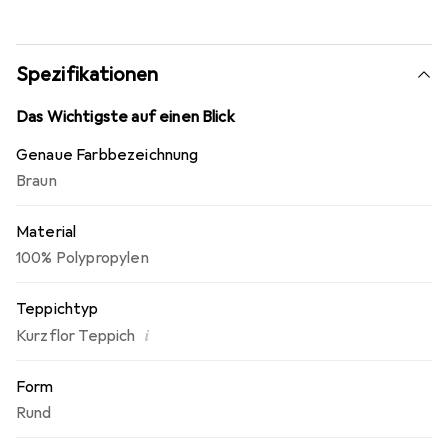
und laminatschonend, geeignet für Fussbodenheizung und
produziert keine Fusseln oder Flusen.
Spezifikationen
Das Wichtigste auf einen Blick
Genaue Farbbezeichnung
Braun
Material
100% Polypropylen
Teppichtyp
i
Kurzflor Teppich
Form
Rund