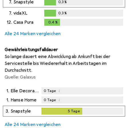
7.
Snapstyle
0,3
%
0,3
%
7.
vidaXL
0,3
%
0,3
%
12.
Casa Pura
0,4
%
0,4
%
Alle 24 Marken vergleichen
Gewährleistungsfalldauer
So lange dauert eine Abwicklung ab Ankunft bei der
Servicestelle bis Wiedererhalt in Arbeitstagen im
Durchschnitt.
Quelle: Galaxus
1.
Elle Decoration
i
0
Tage
1.
Hanse Home
i
0
Tage
3.
Snapstyle
5
Tage
5
Tage
Alle 24 Marken vergleichen