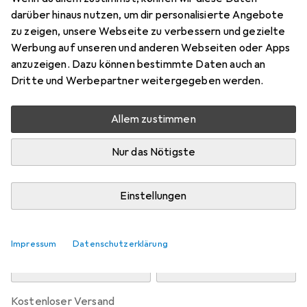
Preis in EUR inkl. MwSt.
darüber hinaus nutzen, um dir personalisierte Angebote
zu zeigen, unsere Webseite zu verbessern und gezielte
Marke
Bewertungen
Werbung auf unseren und anderen Webseiten oder Apps
Mehr von Snapstyle
5
anzuzeigen. Dazu können bestimmte Daten auch an
Dritte und Werbepartner weitergegeben werden.
Zwischen Fr, 14.8. und Di, 18.8. geliefert
Allem zustimmen
Mehr als 10 Stück an Lager beim Drittanbieter
Lieferort angeben für genaue Lieferzeit
Nur das Nötigste
i
Angebot von
teppichversand24
DE
Einstellungen
In den Warenkorb
Impressum
Datenschutzerklärung
Vergleichen
Merken
kostenloser Versand