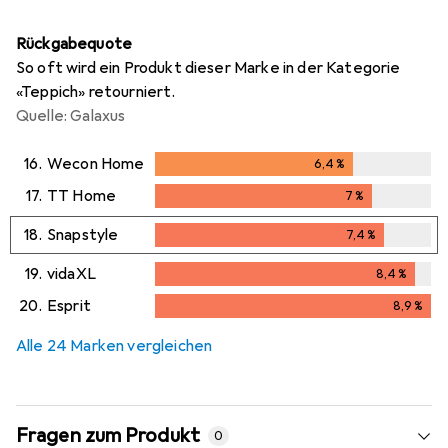
Rückgabequote
So oft wird ein Produkt dieser Marke in der Kategorie
«Teppich» retourniert.
Quelle: Galaxus
16.
Wecon Home
6,4
%
6,4
%
17.
TT Home
7
%
7
%
18.
Snapstyle
7,4
%
7,4
%
19.
vidaXL
8,4
%
8,4
%
20.
Esprit
8,9
%
8,9
%
Alle 24 Marken vergleichen
Fragen zum Produkt
0