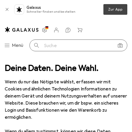
Galaxus
Zur App
Schneller finden und bestellen
Einstellungen
Kundenkonto
Vergleichslisten
Merklisten
Warenkorb
Navigation nach Kategorien
Menü
Suche
xtilien + Teppiche
Deine Daten. Deine Wahl.
Teppich
Snapstyle Schlingenteppich Primo
Wenn du nur das Nötigste wählst, erfassen wir mit
Cookies und ähnlichen Technologien Informationen zu
4 Bilder
deinem Gerät und deinem Nutzungsverhalten auf unserer
Website. Diese brauchen wir, um dir bspw. ein sicheres
EUR
54,89
Login und Basisfunktionen wie den Warenkorb zu
Snapstyle
Schlingenteppich Primo
ermöglichen.
160 cm
Wenn du allem zustimmst, können wir diese Daten