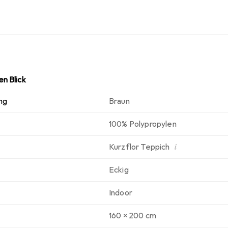
n Blick
ng
Braun
100% Polypropylen
i
Kurzflor Teppich
Eckig
Indoor
160 x 200 cm