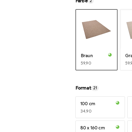
Farbe
2
Braun
Gr
EUR
59,90
EU
59,
Mehr anzeigen
Format
21
100 cm
EUR
34,90
80 x 160 cm