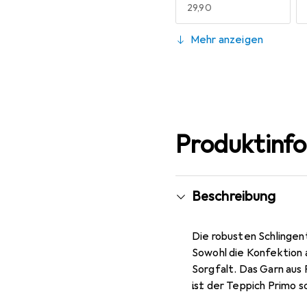
EUR
29,90
133 x 133 cm
Mehr anzeigen
EUR
39,90
200 x 200 cm
EUR
69,90
Produktinf
Beschreibung
Die robusten Schlingen
Sowohl die Konfektion 
Sorgfalt. Das Garn aus 
ist der Teppich Primo 
Fussbodenheizung und h