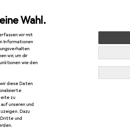
eine Wahl.
erfassen wir mit
nen
Heimtextilien
Wohntextilien + Teppiche
Teppic
en Informationen
ungsverhalten
en wir, um dir
funktionen wie den
wir diese Daten
onalisierte
eite zu
 auf unseren und
zuzeigen. Dazu
Dritte und
rden.