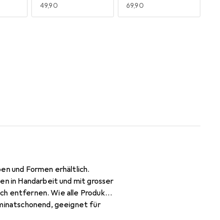
EUR
49,90
EUR
69,90
160 x 240 cm
200 cm
EUR
69,90
EUR
79,90
en und Formen erhältlich.
en in Handarbeit und mit grosser
fach entfernen. Wie alle Produkte
aminatschonend, geeignet für