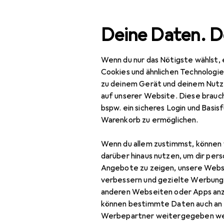
Suche
Deine Daten. D
Wenn du nur das Nötigste wählst, 
Navigation nach Kategorien
Gesamtsortiment
Woh
Gesamtsortiment
Cookies und ähnlichen Technologi
zu deinem Gerät und deinem Nutz
Wohnen
auf unserer Website. Diese brauch
bspw. ein sicheres Login und Basis
Heimtextilien
Warenkorb zu ermöglichen.
Wohntextilien +
Wenn du allem zustimmst, können 
Teppiche
darüber hinaus nutzen, um dir pers
Decke
Angebote zu zeigen, unsere Webs
verbessern und gezielte Werbung
Dekokissen
anderen Webseiten oder Apps an
können bestimmte Daten auch an 
Fell
Werbepartner weitergegeben we