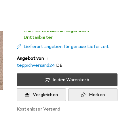
Zwischen Fr, 14.8. und Di, 18.8. geliefert
Mehr als 10 Stück an Lager beim
Drittanbieter
Lieferort angeben für genaue Lieferzeit
i
Angebot von
teppichversand24
DE
In den Warenkorb
Vergleichen
Merken
kostenloser Versand