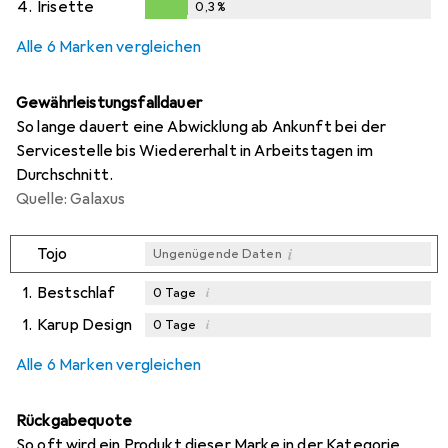
4.
Irisette
0,3
%
0,3
%
Alle 6 Marken vergleichen
Gewährleistungsfalldauer
So lange dauert eine Abwicklung ab Ankunft bei der
Servicestelle bis Wiedererhalt in Arbeitstagen im
Durchschnitt.
Quelle: Galaxus
i
Tojo
Ungenügende Daten
1.
Bestschlaf
i
0
Tage
1.
Karup Design
i
0
Tage
i
i
Ungenügende Daten
Ungenügende Daten
Alle 6 Marken vergleichen
Rückgabequote
So oft wird ein Produkt dieser Marke in der Kategorie