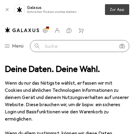
Galaxus
Zur App
Schneller finden und bestellen
Einstellungen
Kundenkonto
Vergleichslisten
Merklisten
Warenkorb
Navigation nach Kategorien
Menü
Suche
t
Deine Daten. Deine Wahl.
Wohnen
Möbel
Schlafzimmer
Matratze
Tojo Ergo
Wenn du nur das Nötigste wählst, erfassen wir mit
Cookies und ähnlichen Technologien Informationen zu
5 Bilder
deinem Gerät und deinem Nutzungsverhalten auf unserer
Website. Diese brauchen wir, um dir bspw. ein sicheres
EUR
792,07
Login und Basisfunktionen wie den Warenkorb zu
Tojo
Ergo
ermöglichen.
Schaumstoffkern, 180 x 200 cm
Wenn du allem zustimmst, können wir diese Daten