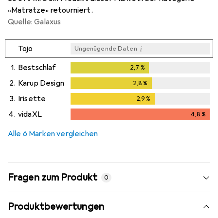
«Matratze» retourniert.
Quelle: Galaxus
i
Tojo
Ungenügende Daten
1.
Bestschlaf
2,7
%
2,7
%
2.
Karup Design
2,8
%
2,8
%
3.
Irisette
2,9
%
2,9
%
4.
vidaXL
4,8
%
4,8
%
Alle 6 Marken vergleichen
Fragen zum Produkt
0
Produktbewertungen