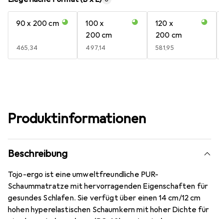
90 x 200 cm
100 x
120 x
200 cm
200 cm
EUR
465,34
EUR
497,14
EUR
581,95
Produktinformationen
Beschreibung
Tojo-ergo ist eine umweltfreundliche PUR-
Schaummatratze mit hervorragenden Eigenschaften für
gesundes Schlafen. Sie verfügt über einen 14 cm/12 cm
hohen hyperelastischen Schaumkern mit hoher Dichte für