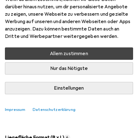
Preis in EUR inkl. MwSt.
darüber hinaus nutzen, um dir personalisierte Angebote
zu zeigen, unsere Webseite zu verbessern und gezielte
Marke
Bewertungen
Werbung auf unseren und anderen Webseiten oder Apps
Mehr von Tojo
7
anzuzeigen. Dazu können bestimmte Daten auch an
Dritte und Werbepartner weitergegeben werden.
Zwischen Fr, 14.8. und Mo, 17.8. geliefert
Allem zustimmen
Nur 1 Stück an Lager beim Lieferanten
Lieferort angeben für genaue Lieferzeit
Nur das Nötigste
In den Warenkorb
Einstellungen
Vergleichen
Merken
Impressum
Datenschutzerklärung
kostenloser Versand
Liegefläche Format (B x L)
6