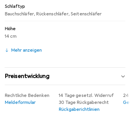
Schlaftyp
Bauchschläfer
,
Rückenschläfer
,
Seitenschläfer
Höhe
14 cm
Mehr anzeigen
Preisentwicklung
Rechtliche Bedenken
14 Tage gesetzl. Widerruf
24 
Meldeformular
30 Tage Rückgaberecht
Gew
Rückgaberichtlinien