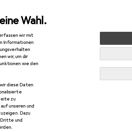
eine Wahl.
erfassen wir mit
nen
Möbel
Schlafzimmer
Matratze
vidaXL Cays
en Informationen
ungsverhalten
en wir, um dir
funktionen wie den
wir diese Daten
onalisierte
eite zu
 auf unseren und
zuzeigen. Dazu
Dritte und
rden.