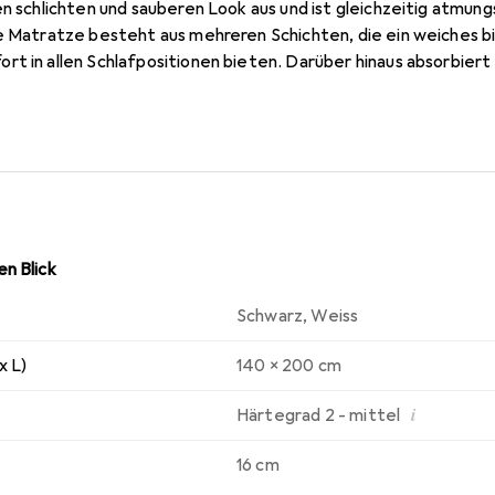
en schlichten und sauberen Look aus und ist gleichzeitig atmung
se Matratze besteht aus mehreren Schichten, die ein weiches b
rt in allen Schlafpositionen bieten. Darüber hinaus absorbier
en, die durch das Hin- und Herdrehen verursacht werden, und s
e Bettmatratze ist mit einem langen Reissverschluss versehen
n lässt. Der Bezug der Matratze ist bei bis zu 40 °C waschbar, 
Matratze ist komprimiert und aufgerollt in einem Karton verpa
 Zimmer aufstellen kannst.
n Blick
Schwarz
,
Weiss
x L)
140 x 200 cm
i
Härtegrad 2 - mittel
16 cm