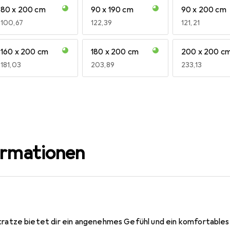
80 x 200 cm
90 x 190 cm
90 x 200 cm
EUR
100,67
EUR
122,39
EUR
121,21
160 x 200 cm
180 x 200 cm
200 x 200 c
EUR
181,03
EUR
203,89
EUR
233,13
ormationen
tze bietet dir ein angenehmes Gefühl und ein komfortables 