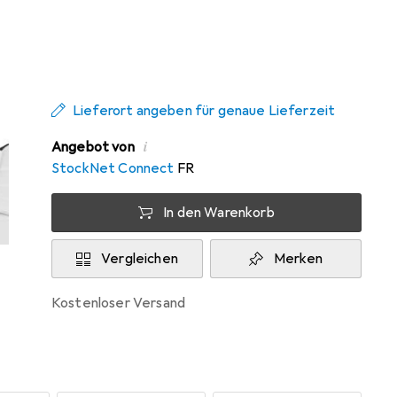
Zwischen Do, 13.8. und Fr, 14.8. geliefert
Mehr als 10 Stück an Lager beim
Drittanbieter
Lieferort angeben für genaue Lieferzeit
i
Angebot von
StockNet Connect
FR
In den Warenkorb
Vergleichen
Merken
kostenloser Versand