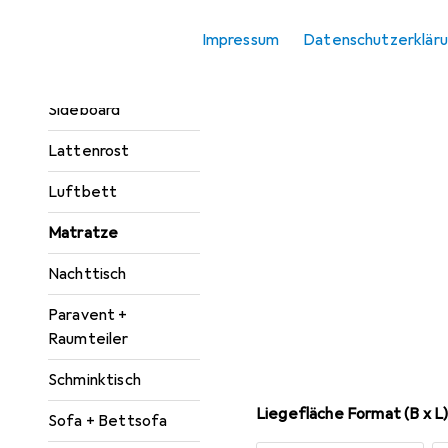
Kleiderschrank
Impressum
Datenschutzerklär
Zubehör
Kommode +
Sideboard
Lattenrost
Luftbett
Matratze
Nachttisch
Paravent +
Raumteiler
Schminktisch
Liegefläche Format (B x L
Sofa + Bettsofa