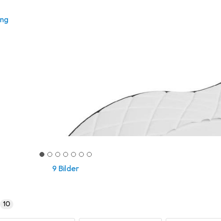
ung
9 Bilder
)
10