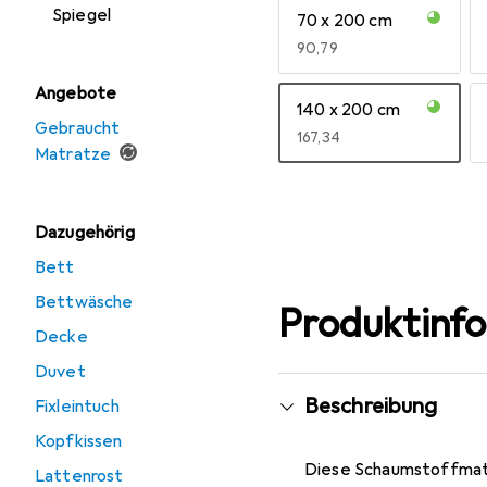
Spiegel
70 x 200 cm
EUR
90,79
Angebote
140 x 200 cm
Gebraucht
EUR
167,34
Matratze
Mehr anzeigen
Dazugehörig
Bett
Bettwäsche
Produktinf
Decke
Duvet
Beschreibung
Fixleintuch
Kopfkissen
Diese Schaumstoffmatra
Lattenrost