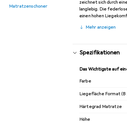
zeichnet sich durch ein
Matratzenschoner
langlebig. Die federlo
einen hohen Liegekomfo
Geräusche und Vibration
Mehr anzeigen
ungestörten Schlaf. Di
Reinigen leicht abnehme
gewaschen werden. Die 
bewegen und in deinem
Spezifikationen
Das Wichtigste auf eine
Farbe
Liegefläche Format (B 
Härtegrad Matratze
Höhe