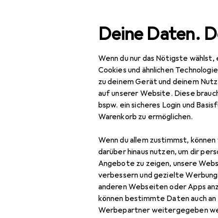
Suche
Deine Daten. D
Wenn du nur das Nötigste wählst, 
Navigation nach Kategorien
Gesamtsortiment
Woh
Gesamtsortiment
Cookies und ähnlichen Technologi
zu deinem Gerät und deinem Nutz
Wohnen
auf unserer Website. Diese brauch
bspw. ein sicheres Login und Basis
Möbel
Warenkorb zu ermöglichen.
Schlafzimmer
Wenn du allem zustimmst, können 
Bett
darüber hinaus nutzen, um dir pers
Angebote zu zeigen, unsere Webs
Bett Zubehör
verbessern und gezielte Werbung
anderen Webseiten oder Apps an
Boxspringbett
können bestimmte Daten auch an 
Kleiderschrank
Werbepartner weitergegeben we