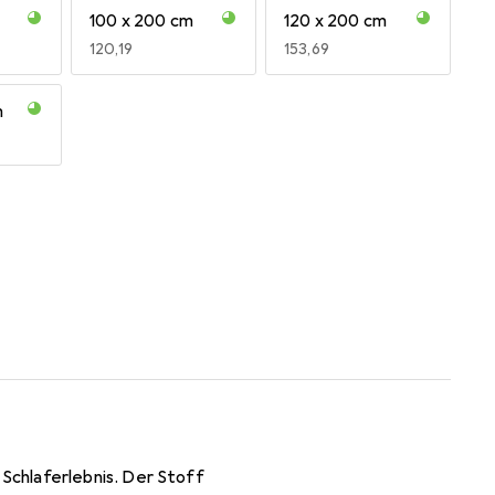
100 x 200 cm
120 x 200 cm
EUR
120,19
EUR
153,69
m
Schlaferlebnis. Der Stoff