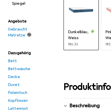
Spiegel
Angebote
Gebraucht
Dunkelblau,
Pin
Matratze
Weiss
We
EUR
186,32
EU
185
Dazugehörig
Mehr anzeigen
Bett
Bettwäsche
Decke
Produktinf
Duvet
Fixleintuch
Kopfkissen
Beschreibung
Lattenrost