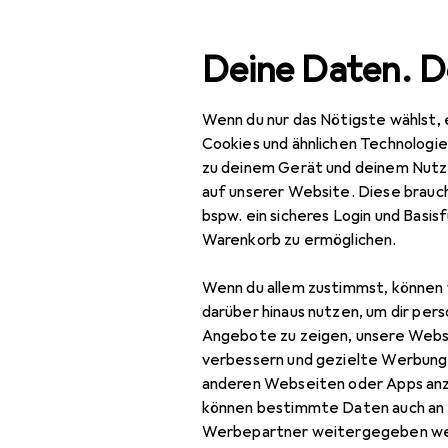
Suche
Deine Daten. D
Wenn du nur das Nötigste wählst, 
Navigation nach Kategorien
Gesamtsortiment
Woh
Gesamtsortiment
Cookies und ähnlichen Technologi
zu deinem Gerät und deinem Nutz
Wohnen
auf unserer Website. Diese brauch
bspw. ein sicheres Login und Basis
Möbel
Warenkorb zu ermöglichen.
Schlafzimmer
Wenn du allem zustimmst, können 
Bett
darüber hinaus nutzen, um dir pers
Angebote zu zeigen, unsere Webs
Bett Zubehör
verbessern und gezielte Werbung
anderen Webseiten oder Apps an
Boxspringbett
können bestimmte Daten auch an 
Kleiderschrank
Werbepartner weitergegeben we