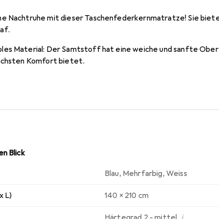
me Nachtruhe mit dieser Taschenfederkernmatratze! Sie biete
af.
es Material: Der Samtstoff hat eine weiche und sanfte Oberf
öchsten Komfort bietet.
n Blick
Blau
,
Mehrfarbig
,
Weiss
x L)
140 x 210 cm
i
Härtegrad 2 - mittel