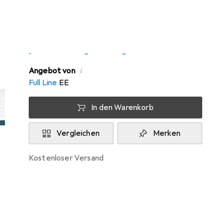
Zwischen Fr, 14.8. und Mo, 17.8. geliefert
5 Stück an Lager beim Drittanbieter
Lieferort angeben für genaue Lieferzeit
i
Angebot von
Full Line
EE
In den Warenkorb
Vergleichen
Merken
kostenloser Versand