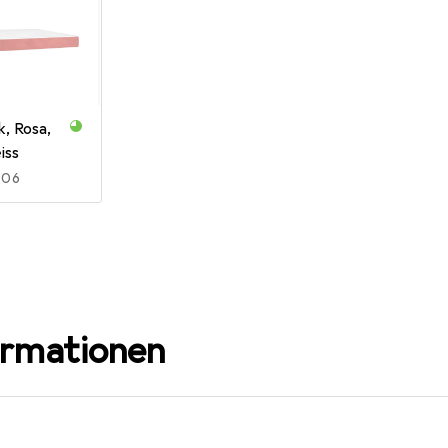
k, Rosa,
iss
R
,06
ormationen