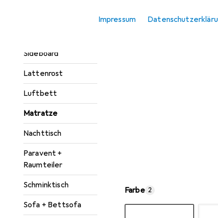
Kleiderschrank
Impressum
Datenschutzerklär
Zubehör
Kommode +
Sideboard
Lattenrost
Luftbett
Matratze
Nachttisch
Paravent +
Raumteiler
Schminktisch
Farbe
2
Sofa + Bettsofa