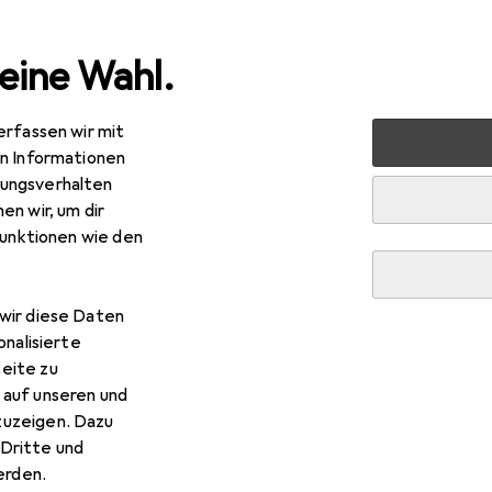
eine Wahl.
erfassen wir mit
nen
Möbel
Schlafzimmer
Matratze
vidaXL Graf
en Informationen
ungsverhalten
en wir, um dir
funktionen wie den
wir diese Daten
onalisierte
eite zu
 auf unseren und
zuzeigen. Dazu
Dritte und
rden.