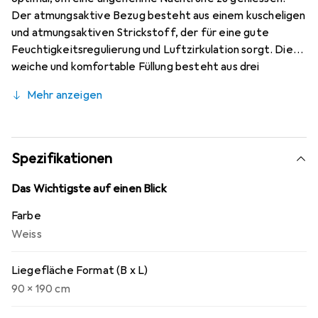
Der atmungsaktive Bezug besteht aus einem kuscheligen
und atmungsaktiven Strickstoff, der für eine gute
Feuchtigkeitsregulierung und Luftzirkulation sorgt. Die
weiche und komfortable Füllung besteht aus drei
Schichten und ist mit 22D PU-Schaumstoff gefüllt, um
Mehr anzeigen
optimalen Komfort zu bieten. Sie lindert Müdigkeit und
fördert die Blutzirkulation, um für vollständige
Entspannung und einen guten Schlaf nach einem langen
Tag zu sorgen. Der Härtegrad der Matratze beträgt H2
Spezifikationen
und H3, und sie lässt sich einfach umdrehen, um den
bevorzugten Härtegrad zu wählen. Dank des
Das Wichtigste auf einen Blick
Reissverschlusses lässt sich der Bezug leicht abnehmen
Farbe
und bei bis zu 40 °C waschen.
Weiss
Liegefläche Format (B x L)
90 x 190 cm