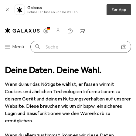
Galaxus
Zur App
Schneller finden und bestellen
Einstellungen
Kundenkonto
Vergleichslisten
Merklisten
Warenkorb
Navigation nach Kategorien
Menü
Suche
ohnen
Deine Daten. Deine Wahl.
Möbel
Schlafzimmer
Matratze
vidaXL Valentin
Wenn du nur das Nötigste wählst, erfassen wir mit
Cookies und ähnlichen Technologien Informationen zu
10 Bilder
deinem Gerät und deinem Nutzungsverhalten auf unserer
Website. Diese brauchen wir, um dir bspw. ein sicheres
EUR
123,07
Login und Basisfunktionen wie den Warenkorb zu
vidaXL
Valentin
ermöglichen.
Schaumstoffkern, 90 x 190 cm
Wenn du allem zustimmst, können wir diese Daten