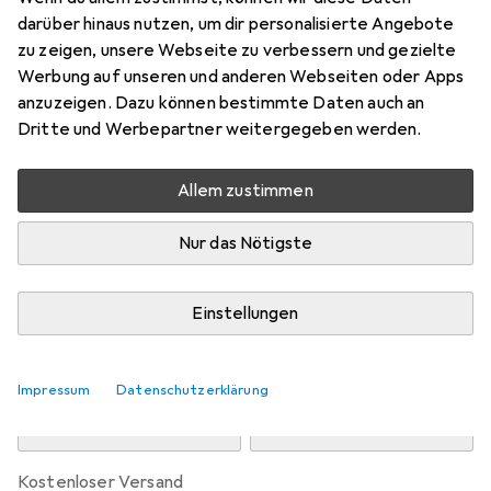
Preis in EUR inkl. MwSt.
darüber hinaus nutzen, um dir personalisierte Angebote
zu zeigen, unsere Webseite zu verbessern und gezielte
Marke
Bewertungen
Werbung auf unseren und anderen Webseiten oder Apps
Mehr von vidaXL
10
anzuzeigen. Dazu können bestimmte Daten auch an
Dritte und Werbepartner weitergegeben werden.
Zwischen Do, 13.8. und Mo, 17.8. geliefert
Allem zustimmen
Mehr als 10 Stück an Lager beim Drittanbieter
Lieferort angeben für genaue Lieferzeit
Nur das Nötigste
i
Angebot von
StockNet Connect
FR
Einstellungen
In den Warenkorb
Impressum
Datenschutzerklärung
Vergleichen
Merken
kostenloser Versand