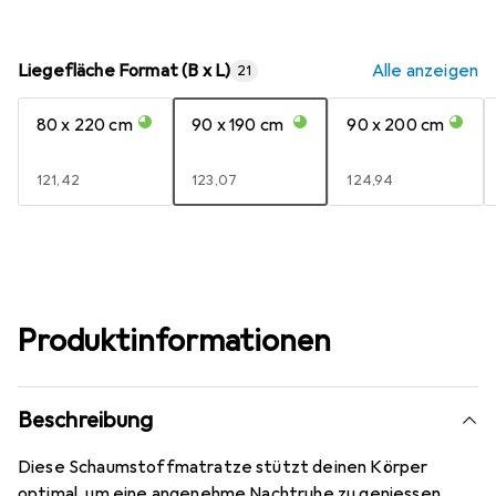
Liegefläche Format (B x L)
Alle anzeigen
21
80 x 220 cm
90 x 190 cm
90 x 200 cm
EUR
121,42
EUR
123,07
EUR
124,94
Produktinformationen
Beschreibung
Diese Schaumstoffmatratze stützt deinen Körper
optimal, um eine angenehme Nachtruhe zu geniessen.