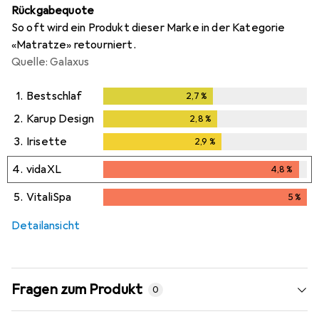
Rückgabequote
So oft wird ein Produkt dieser Marke in der Kategorie
«Matratze» retourniert.
Quelle: Galaxus
1.
Bestschlaf
2,7
%
2,7
%
2.
Karup Design
2,8
%
2,8
%
3.
Irisette
2,9
%
2,9
%
4.
vidaXL
4,8
%
4,8
%
5.
VitaliSpa
5
%
5
%
Detailansicht
Fragen zum Produkt
0