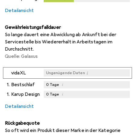
Detailansicht
Gewährleistungsfalldauer
So lange dauert eine Abwicklung ab Ankunft bei der
Servicestelle bis Wiedererhalt in Arbeitstagen im
Durchschnitt.
Quelle: Galaxus
i
vidaXL
Ungenügende Daten
1.
Bestschlaf
i
0
Tage
1.
Karup Design
i
0
Tage
i
i
Ungenügende Daten
Ungenügende Daten
Detailansicht
Rückgabequote
So oft wird ein Produkt dieser Marke in der Kategorie