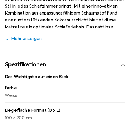
Stil in jedes Schlafzimmer bringt. Mit einer innovativen
Kombination aus anpassungsfähigem Schaumstoff und
einer unterstützenden Kokosnusschicht bietet diese
Matratze ein optimales Schlaferlebnis. Das nahtlose
Design fügt sich harmonisch in verschiedene
Mehr anzeigen
Schlafzimmerästhetiken ein, von minimalistisch bis
zeitgenössisch, und sorgt für eine angenehme
Atmosphäre. Die Matratze ist nicht nur komfortabel,
sondern auch pflegeleicht, dank des atmungsaktiven
Spezifikationen
Polyesterbezugs, der für eine schnelle Trocknung sorgt.
Diese durchdachte Materialwahl gewährleistet eine lange
Das Wichtigste auf einen Blick
Lebensdauer und konstanten Komfort, sodass Sie jede
Farbe
Nacht erholsam schlafen können.
Weiss
Liegefläche Format (B x L)
100 x 200 cm