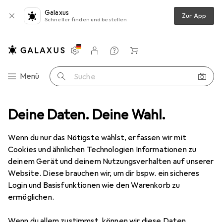
Galaxus
Zur App
Schneller finden und bestellen
Einstellungen
Kundenkonto
Vergleichslisten
Merklisten
Warenkorb
Navigation nach Kategorien
Menü
Suche
Wohnen
Deine Daten. Deine Wahl.
Möbel
Schlafzimmer
Matratze
vidaXL Lavono
Wenn du nur das Nötigste wählst, erfassen wir mit
Cookies und ähnlichen Technologien Informationen zu
12 Bilder
deinem Gerät und deinem Nutzungsverhalten auf unserer
Website. Diese brauchen wir, um dir bspw. ein sicheres
EUR
109,02
Login und Basisfunktionen wie den Warenkorb zu
vidaXL
Lavono
ermöglichen.
Schaumstoffkern, 100 x 200 cm
Wenn du allem zustimmst, können wir diese Daten