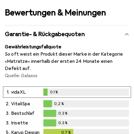
Bewertungen & Meinungen
Garantie- & Rückgabequoten
Gewährleistungsfallquote
So oft weist ein Produkt dieser Marke in der Kategorie
«Matratze» innerhalb der ersten 24 Monate einen
Defekt auf.
Quelle: Galaxus
1.
vidaXL
0,1
%
0,1
%
2.
VitaliSpa
0,2
%
0,2
%
3.
Bestschlaf
0,3
%
0,3
%
3.
Irisette
0,3
%
0,3
%
5.
Karup Design
0,7
%
0,7
%