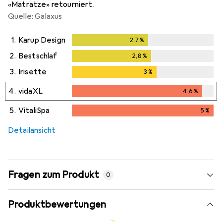
«Matratze» retourniert.
Quelle: Galaxus
1.
Karup Design
2,7
%
2,7
%
2.
Bestschlaf
2,8
%
2,8
%
3.
Irisette
3
%
3
%
4.
vidaXL
4,6
%
4,6
%
5.
VitaliSpa
5
%
5
%
Detailansicht
Fragen zum Produkt
0
Produktbewertungen