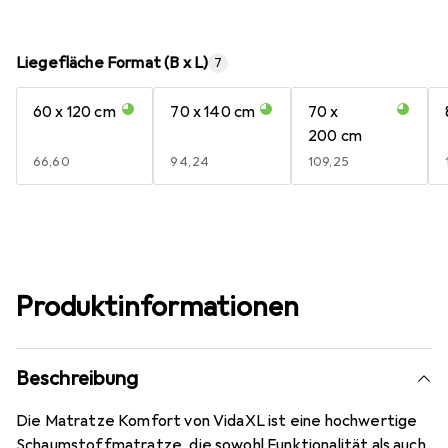
Liegefläche Format (B x L)
7
60 x 120 cm
70 x 140 cm
70 x
200 cm
EUR
66,60
EUR
94,24
EUR
109,25
Produktinformationen
Beschreibung
Die Matratze Komfort von VidaXL ist eine hochwertige
Schaumstoffmatratze, die sowohl Funktionalität als auch