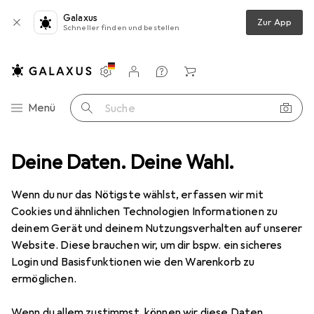
Galaxus
Zur App
Schneller finden und bestellen
Einstellungen
Kundenkonto
Vergleichslisten
Merklisten
Warenkorb
Navigation nach Kategorien
Menü
Suche
Deine Daten. Deine Wahl.
Schlafzimmer
Matratze
vidaXL Memory-Schaummatratze
Wenn du nur das Nötigste wählst, erfassen wir mit
Cookies und ähnlichen Technologien Informationen zu
12 Bilder
deinem Gerät und deinem Nutzungsverhalten auf unserer
Website. Diese brauchen wir, um dir bspw. ein sicheres
EUR
150,55
Login und Basisfunktionen wie den Warenkorb zu
vidaXL
Memory-Schaummatratze
ermöglichen.
Schaumstoffkern, 90 x 190 cm
Wenn du allem zustimmst, können wir diese Daten