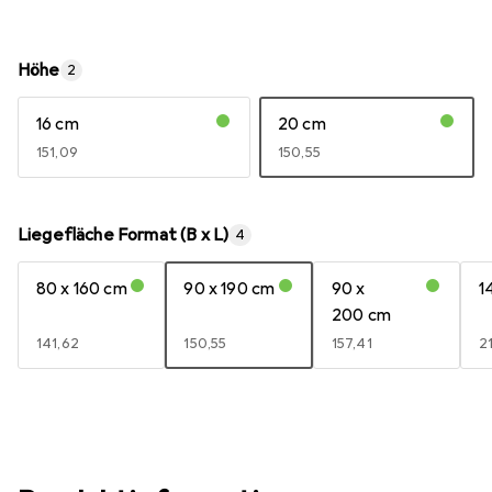
Höhe
2
16 cm
20 cm
EUR
151,09
EUR
150,55
Liegefläche Format (B x L)
4
80 x 160 cm
90 x 190 cm
90 x
1
200 cm
EUR
141,62
EUR
150,55
EUR
157,41
E
2