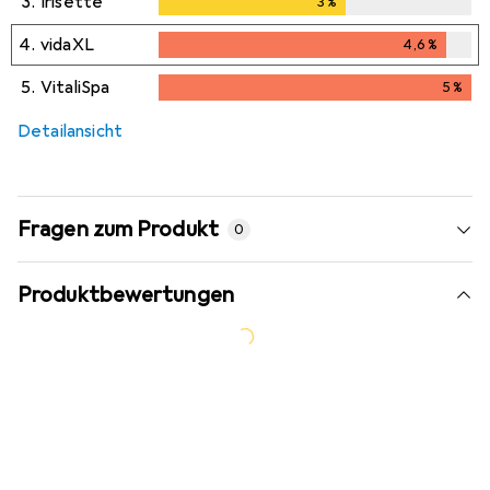
3.
Irisette
3
%
3
%
4.
vidaXL
4,6
%
4,6
%
5.
VitaliSpa
5
%
5
%
Detailansicht
Fragen zum Produkt
0
Produktbewertungen