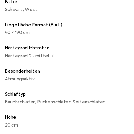
Farbe
Schwarz
,
Weiss
Liegefläche Format (B x L)
90 x 190 cm
Härtegrad Matratze
i
Härtegrad 2 - mittel
Besonderheiten
Atmungsaktiv
Schlaftyp
Bauchschläfer
,
Rückenschläfer
,
Seitenschläfer
Höhe
20 cm