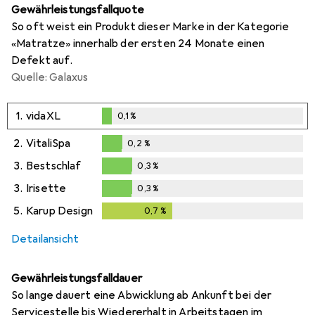
Gewährleistungsfallquote
So oft weist ein Produkt dieser Marke in der Kategorie
«Matratze» innerhalb der ersten 24 Monate einen
Defekt auf.
Quelle: Galaxus
1.
vidaXL
0,1
%
0,1
%
2.
VitaliSpa
0,2
%
0,2
%
3.
Bestschlaf
0,3
%
0,3
%
3.
Irisette
0,3
%
0,3
%
5.
Karup Design
0,7
%
0,7
%
Detailansicht
Gewährleistungsfalldauer
So lange dauert eine Abwicklung ab Ankunft bei der
Servicestelle bis Wiedererhalt in Arbeitstagen im