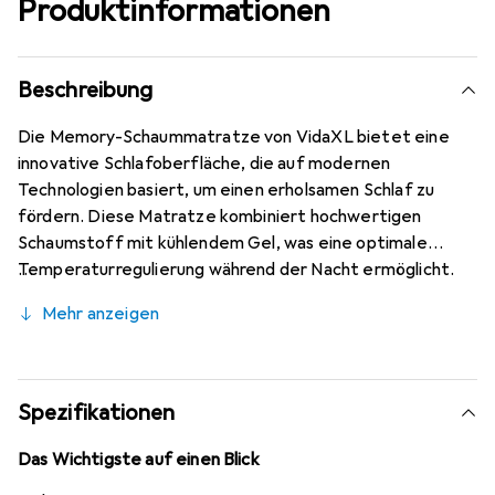
Produktinformationen
Beschreibung
Die Memory-Schaummatratze von VidaXL bietet eine
innovative Schlafoberfläche, die auf modernen
Technologien basiert, um einen erholsamen Schlaf zu
fördern. Diese Matratze kombiniert hochwertigen
Schaumstoff mit kühlendem Gel, was eine optimale
Temperaturregulierung während der Nacht ermöglicht.
Sie ist ideal für Personen, die sowohl feste
Mehr anzeigen
Unterstützung als auch weichen Komfort schätzen. Die
Matratze passt sich flexibel an verschiedene
Schlafpositionen an und sorgt dafür, dass die Nutzer
mühelos in einen tiefen Schlaf gleiten können. Ihr
Spezifikationen
elegantes Design in Grau und Weiss fügt sich harmonisch
in zeitgenössische Schlafzimmer ein und bietet die
Das Wichtigste auf einen Blick
nötige Anpassungsfähigkeit für saisonale Veränderungen.