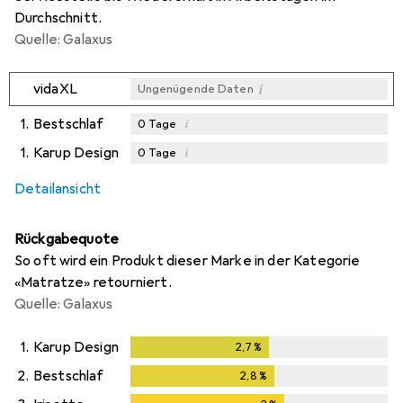
Durchschnitt.
Quelle: Galaxus
i
vidaXL
Ungenügende Daten
1.
Bestschlaf
i
0
Tage
1.
Karup Design
i
0
Tage
i
i
Ungenügende Daten
Ungenügende Daten
Detailansicht
Rückgabequote
So oft wird ein Produkt dieser Marke in der Kategorie
«Matratze» retourniert.
Quelle: Galaxus
1.
Karup Design
2,7
%
2,7
%
2.
Bestschlaf
2,8
%
2,8
%