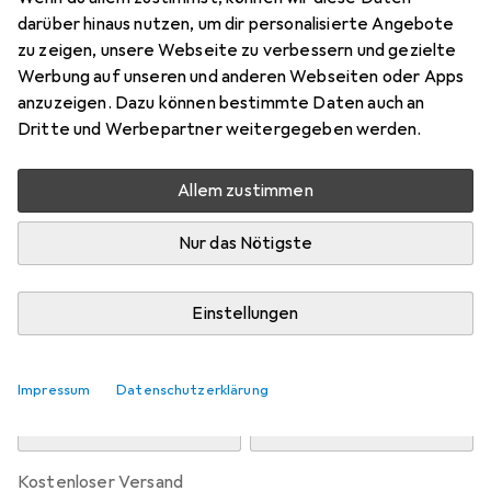
Preis in EUR inkl. MwSt.
darüber hinaus nutzen, um dir personalisierte Angebote
zu zeigen, unsere Webseite zu verbessern und gezielte
Marke
Bewertungen
Werbung auf unseren und anderen Webseiten oder Apps
Mehr von vidaXL
2
anzuzeigen. Dazu können bestimmte Daten auch an
Dritte und Werbepartner weitergegeben werden.
Zwischen Di, 11.8. und Mi, 12.8. geliefert
Allem zustimmen
9 Stück an Lager beim Drittanbieter
Lieferort angeben für genaue Lieferzeit
Nur das Nötigste
i
Angebot von
Full Line
EE
Einstellungen
In den Warenkorb
Impressum
Datenschutzerklärung
Vergleichen
Merken
kostenloser Versand