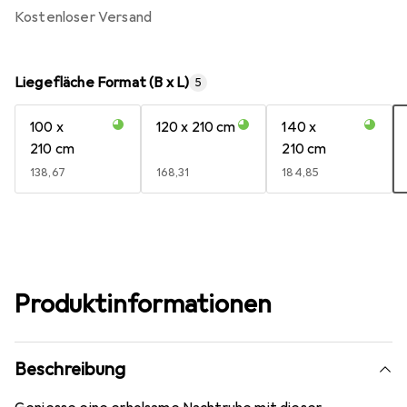
kostenloser Versand
Liegefläche Format (B x L)
5
100 x
120 x 210 cm
140 x
210 cm
210 cm
EUR
138,67
EUR
168,31
EUR
184,85
Produktinformationen
Beschreibung