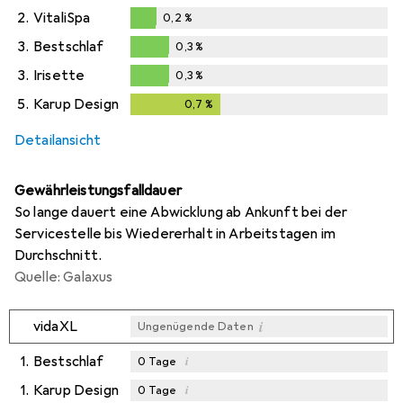
0,1
%
2.
VitaliSpa
0,2
%
0,2
%
3.
Bestschlaf
0,3
%
0,3
%
3.
Irisette
0,3
%
0,3
%
5.
Karup Design
0,7
%
0,7
%
Detailansicht
Gewährleistungsfalldauer
So lange dauert eine Abwicklung ab Ankunft bei der
Servicestelle bis Wiedererhalt in Arbeitstagen im
Durchschnitt.
Quelle: Galaxus
i
vidaXL
Ungenügende Daten
1.
Bestschlaf
i
0
Tage
1.
Karup Design
i
0
Tage