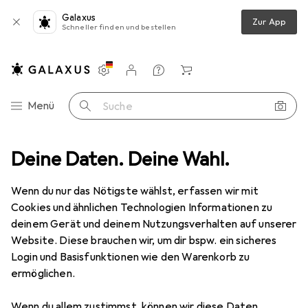
Galaxus
Zur App
Schneller finden und bestellen
Einstellungen
Kundenkonto
Vergleichslisten
Merklisten
Warenkorb
Navigation nach Kategorien
Menü
Suche
Deine Daten. Deine Wahl.
Matratze
vidaXL Taschenfederkernmatratze Dunkelgrau Samt
Wenn du nur das Nötigste wählst, erfassen wir mit
Cookies und ähnlichen Technologien Informationen zu
7 Bilder
deinem Gerät und deinem Nutzungsverhalten auf unserer
Website. Diese brauchen wir, um dir bspw. ein sicheres
EUR
203,78
Login und Basisfunktionen wie den Warenkorb zu
vidaXL
Taschenfederkernmatratze
ermöglichen.
Dunkelgrau Samt
Wenn du allem zustimmst, können wir diese Daten