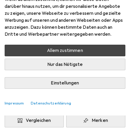
160 x 210 cm
darüber hinaus nutzen, um dir personalisierte Angebote
Preis in EUR inkl. MwSt.
zu zeigen, unsere Webseite zu verbessern und gezielte
Werbung auf unseren und anderen Webseiten oder Apps
Marke
Bewertungen
anzuzeigen. Dazu können bestimmte Daten auch an
Mehr von vidaXL
Dritte und Werbepartner weitergegeben werden.
Allem zustimmen
Zwischen Do, 13.8. und Fr, 14.8. geliefert
Mehr als 10 Stück an Lager beim Drittanbieter
Nur das Nötigste
Lieferort angeben für genaue Lieferzeit
i
Angebot von
Einstellungen
Full Line
EE
Impressum
Datenschutzerklärung
In den Warenkorb
Vergleichen
Merken