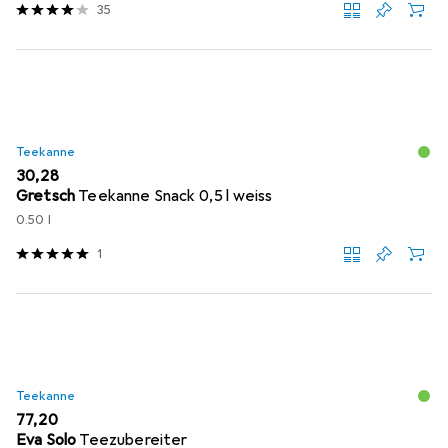
35
Teekanne
EUR
30,28
Gretsch
Teekanne Snack 0,5 l weiss
0.50 l
1
Teekanne
EUR
77,20
Eva Solo
Teezubereiter