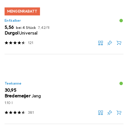
MENGENRABATT
Entkalker
EUR
EUR
5,56
bei 4 Stück
7,42
/
1l
Durgol
Universal
121
Teekanne
EUR
30,95
Bredemeijer
Jang
1.10 l
381