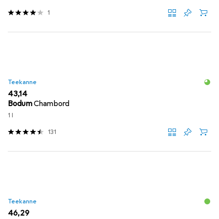
1
Teekanne
EUR
43,14
Bodum
Chambord
1 l
131
Teekanne
EUR
46,29