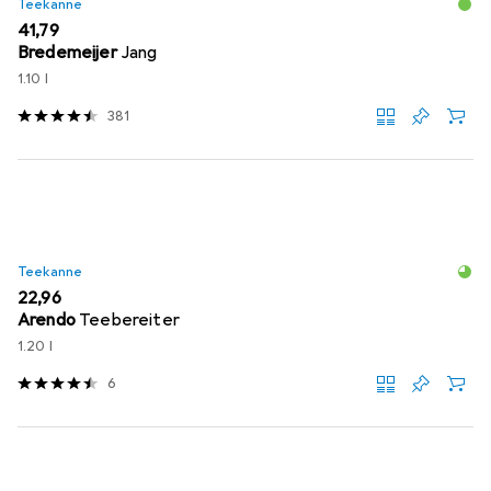
Teekanne
EUR
41,79
Bredemeijer
Jang
1.10 l
381
Teekanne
EUR
22,96
Arendo
Teebereiter
1.20 l
6