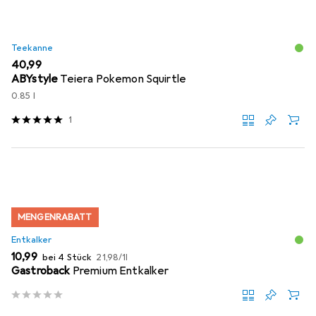
Teekanne
EUR
40,99
ABYstyle
Teiera Pokemon Squirtle
0.85 l
1
MENGENRABATT
Entkalker
EUR
EUR
10,99
bei 4 Stück
21,98
/
1l
Gastroback
Premium Entkalker