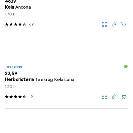
EUR
46,19
Kela
Ancona
1.70 l
69
Teekanne
EUR
22,59
Herboristeria
Teekrug Kela Luna
1.20 l
19