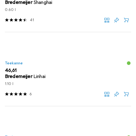
Bredemeijer
Shanghai
0.60 l
41
Teekanne
EUR
46,61
Bredemeijer
Linhai
1.10 l
6