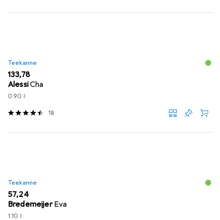
Teekanne
EUR
133,78
Alessi
Cha
0.90 l
18
Teekanne
EUR
57,24
Bredemeijer
Eva
1.10 l