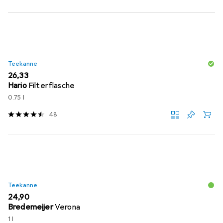
Teekanne
EUR
26,33
Hario
Filterflasche
0.75 l
48
Teekanne
EUR
24,90
Bredemeijer
Verona
1 l