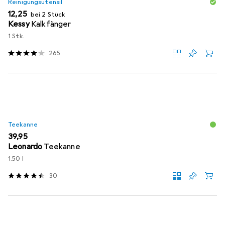
Reinigungsutensil
EUR
12,25
bei 2 Stück
Kessy
Kalkfänger
1 Stk.
265
Teekanne
EUR
39,95
Leonardo
Teekanne
1.50 l
30