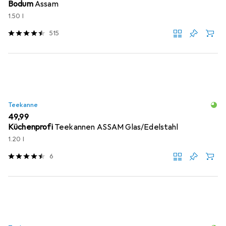
Bodum
Assam
1.50 l
515
Teekanne
EUR
49,99
Küchenprofi
Teekannen ASSAM Glas/Edelstahl
1.20 l
6