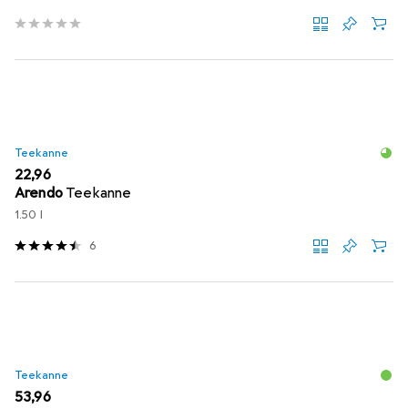
Teekanne
EUR
22,96
Arendo
Teekanne
1.50 l
6
Teekanne
EUR
53,96