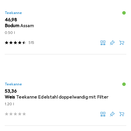
Teekanne
EUR
46,98
Bodum
Assam
0.50 l
515
Teekanne
EUR
53,36
Weis
Teekanne Edelstahl doppelwandig mit Filter
1.20 l