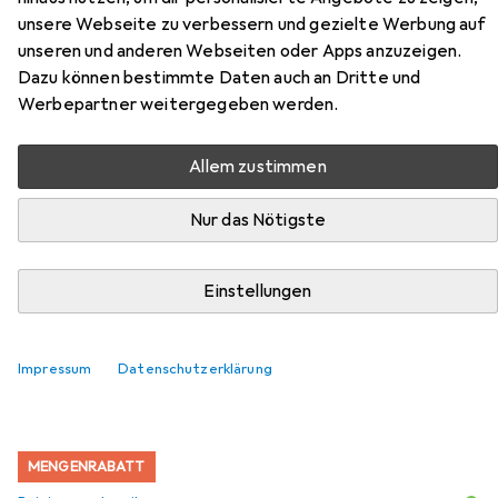
unsere Webseite zu verbessern und gezielte Werbung auf
Zubehör für Amica KM 2012
unseren und anderen Webseiten oder Apps anzuzeigen.
Silver
Dazu können bestimmte Daten auch an Dritte und
Werbepartner weitergegeben werden.
Hier findest du passendes Zubehör zum Produkt Amica
KM 2012 Silver aus den Kategorien Reinigungsutensil,
Allem zustimmen
Teekanne und Entkalker.
Nur das Nötigste
Beliebt
Reinigungsutensil
Teekanne
Entkalker
Einstellungen
Relevanz
Impressum
Datenschutzerklärung
Produktliste
MENGENRABATT