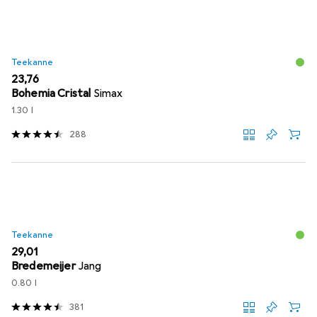
Teekanne
EUR
23,76
Bohemia Cristal
Simax
1.30 l
288
Teekanne
EUR
29,01
Bredemeijer
Jang
0.80 l
381