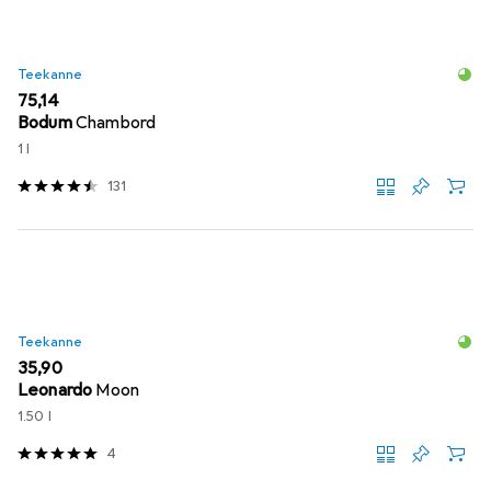
Teekanne
EUR
75,14
Bodum
Chambord
1 l
131
Teekanne
EUR
35,90
Leonardo
Moon
1.50 l
4