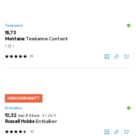
Teekanne
EUR
18,73
Montana:
Teekanne Content
1.25 l
19
MENGENRABATT
Entkalker
EUR
EUR
10,32
bei 4 Stück
41,28
/
1l
Russell Hobbs
Entkalker
10