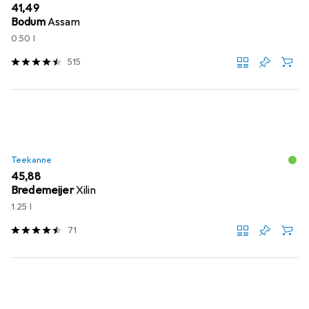
EUR
41,49
Bodum
Assam
0.50 l
515
Teekanne
EUR
45,88
Bredemeijer
Xilin
1.25 l
71