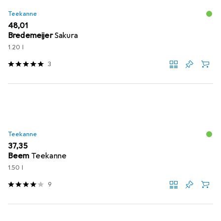
Teekanne
EUR
48,01
Bredemeijer
Sakura
1.20 l
3
Teekanne
EUR
37,35
Beem
Teekanne
1.50 l
9