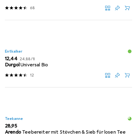
68
Entkalker
EUR
EUR
12,44
24,88
/
1l
Durgol
Universal Bio
12
Teekanne
EUR
28,95
Arendo
Teebereiter mit Stövchen & Sieb für losen Tee