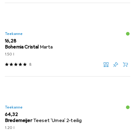
Teekanne
EUR
16,28
Bohemia Cristal
Marta
1.50 l
8
Teekanne
EUR
64,32
Bredemeijer
Teeset 'Umea' 2-teilig
1.20 l