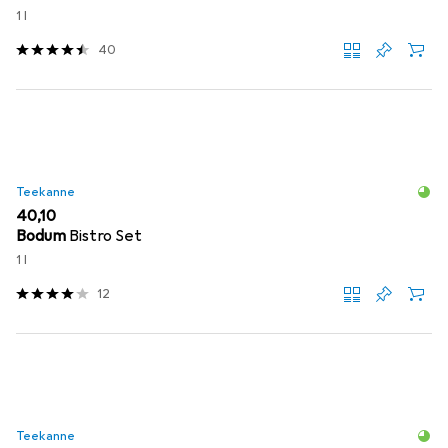
1 l
40
Teekanne
EUR
40,10
Bodum
Bistro Set
1 l
12
Teekanne