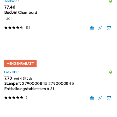
Teekanne
EUR
77,46
Bodum
Chambord
1.30 l
131
MENGENRABATT
Entkalker
EUR
7,73
bei 4 Stück
Scanpart
2790000845 2790000845
Entkalkungstabletten 6 St.
2