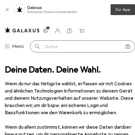
Galaxus
Zur App
Schneller finden und bestellen
Einstellungen
Kundenkonto
Vergleichslisten
Merklisten
Warenkorb
Navigation nach Kategorien
Menü
Suche
ezubereitung
Deine Daten. Deine Wahl.
Wasserkocher
Amica KM 2012 Silver
Zubehör
Wenn du nur das Nötigste wählst, erfassen wir mit Cookies
und ähnlichen Technologien Informationen zu deinem Gerät
EUR
38,90
und deinem Nutzungsverhalten auf unserer Website. Diese
Amica
KM 2012 Silver
brauchen wir, um dir bspw. ein sicheres Login und
1.70 l
Basisfunktionen wie den Warenkorb zu ermöglichen.
Wenn du allem zustimmst, können wir diese Daten darüber
hinaus nutzen, um dir personalisierte Angebote zu zeigen,