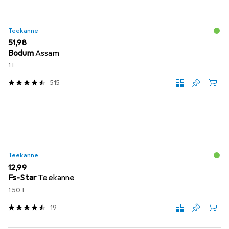
Teekanne
EUR
51,98
Bodum
Assam
1 l
515
Teekanne
EUR
12,99
Fs-Star
Teekanne
1.50 l
19