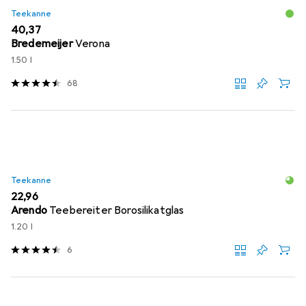
Teekanne
EUR
40,37
Bredemeijer
Verona
1.50 l
68
Teekanne
EUR
22,96
Arendo
Teebereiter Borosilikatglas
1.20 l
6