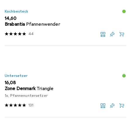
Kochbesteck
EUR
14,60
Brabantia
Pfannenwender
44
Untersetzer
EUR
16,08
Zone Denmark
Triangle
1x, Pfannenuntersetzer
131