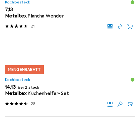
Kochbesteck
EUR
7,13
Metaltex
Plancha Wender
21
MENGENRABATT
Kochbesteck
EUR
14,13
bei 2 Stück
Metaltex
Küchenhelfer-Set
28