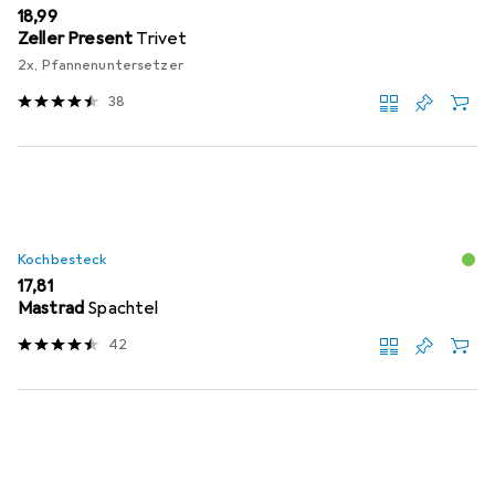
EUR
18,99
Zeller Present
Trivet
2x, Pfannenuntersetzer
38
Kochbesteck
EUR
17,81
Mastrad
Spachtel
42