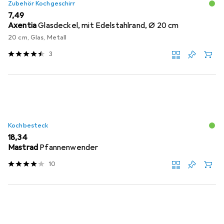
Zubehör Kochgeschirr
EUR
7,49
Axentia
Glasdeckel, mit Edelstahlrand, Ø 20 cm
20 cm, Glas, Metall
3
Kochbesteck
EUR
18,34
Mastrad
Pfannenwender
10