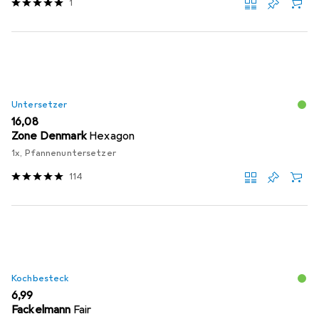
1
Untersetzer
EUR
16,08
Zone Denmark
Hexagon
1x, Pfannenuntersetzer
114
Kochbesteck
EUR
6,99
Fackelmann
Fair