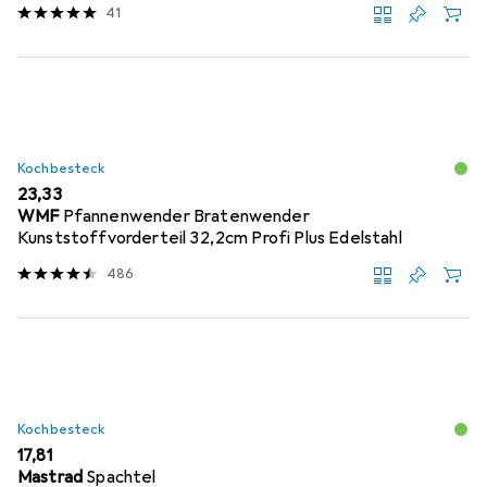
41
Kochbesteck
EUR
23,33
WMF
Pfannenwender Bratenwender
Kunststoffvorderteil 32,2cm Profi Plus Edelstahl
486
Kochbesteck
EUR
17,81
Mastrad
Spachtel