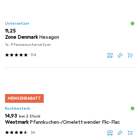
Untersetzer
EUR
11,25
Zone Denmark
Hexagon
1x, Pfannenuntersetzer
114
MENGENRABATT
Kochbesteck
EUR
14,93
bei 2 Stück
Westmark
Pfannkuchen-/Omelettwender Flic-Flac
36