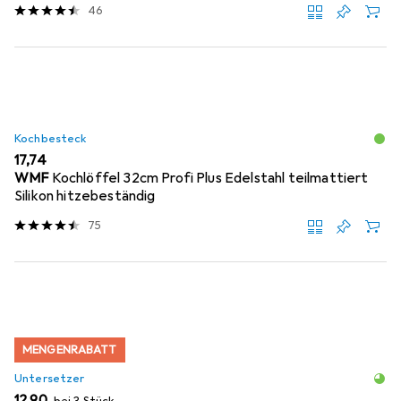
46
Kochbesteck
EUR
17,74
WMF
Kochlöffel 32cm Profi Plus Edelstahl teilmattiert
Silikon hitzebeständig
75
MENGENRABATT
Untersetzer
EUR
12,90
bei 3 Stück