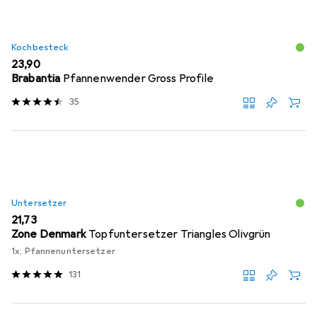
Kochbesteck
EUR
23,90
Brabantia
Pfannenwender Gross Profile
35
Untersetzer
EUR
21,73
Zone Denmark
Topfuntersetzer Triangles Olivgrün
1x, Pfannenuntersetzer
131