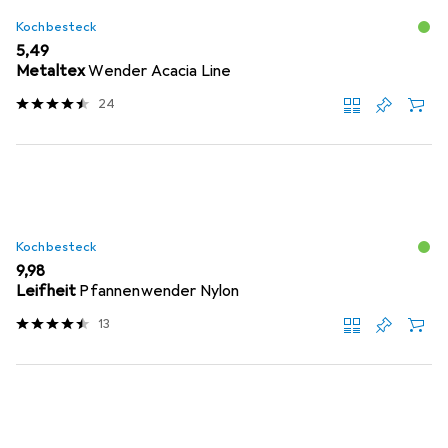
Kochbesteck
EUR
5,49
Metaltex
Wender Acacia Line
24
Kochbesteck
EUR
9,98
Leifheit
Pfannenwender Nylon
13