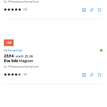
1x, Pfannenuntersetzer
131
−5%
Untersetzer
EUR
EUR
23,94
statt
25,28
Eva Solo
Magnum
1x, Pfannenuntersetzer
14