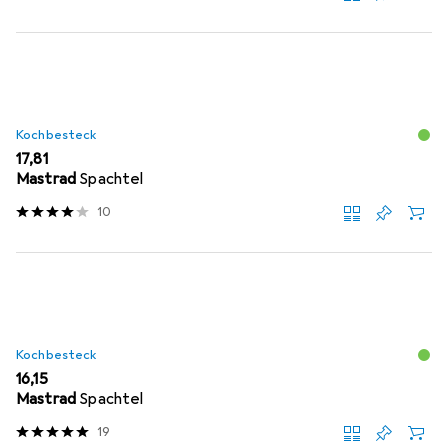
Kochbesteck
EUR
17,81
Mastrad
Spachtel
10
Kochbesteck
EUR
16,15
Mastrad
Spachtel
19