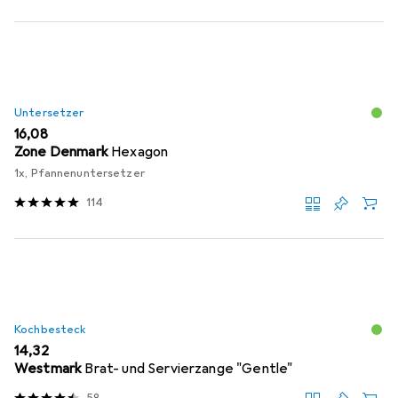
Untersetzer
EUR
16,08
Zone Denmark
Hexagon
1x, Pfannenuntersetzer
114
Kochbesteck
EUR
14,32
Westmark
Brat- und Servierzange "Gentle"