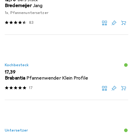
Bredemeijer
Jang
1x, Pfannenuntersetzer
83
Kochbesteck
EUR
17,39
Brabantia
Pfannenwender Klein Profile
17
Untersetzer