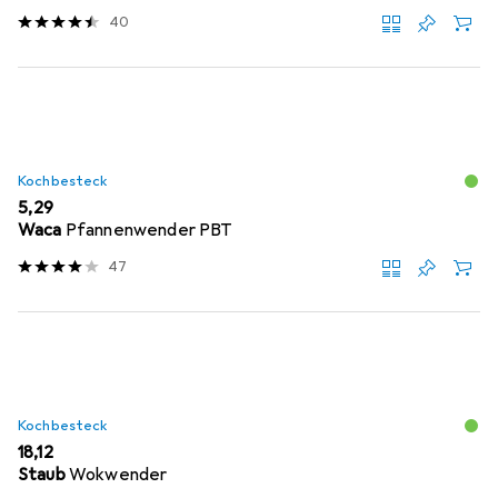
40
Kochbesteck
EUR
5,29
Waca
Pfannenwender PBT
47
Kochbesteck
EUR
18,12
Staub
Wokwender