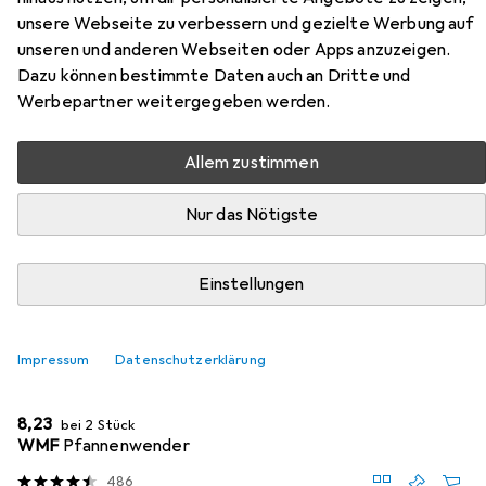
unsere Webseite zu verbessern und gezielte Werbung auf
Hier findest du passendes Zubehör zum Produkt
unseren und anderen Webseiten oder Apps anzuzeigen.
BerlingerHaus Granite Pot Set aus den Kategorien
Dazu können bestimmte Daten auch an Dritte und
Kochbesteck, Zubehör Kochgeschirr und Untersetzer.
Werbepartner weitergegeben werden.
Allem zustimmen
Beliebt
Kochbesteck
Zubehör Kochgeschirr
Unterset
Nur das Nötigste
Relevanz
Produktliste
Einstellungen
Impressum
Datenschutzerklärung
MENGENRABATT
Kochbesteck
EUR
8,23
bei 2 Stück
WMF
Pfannenwender
486