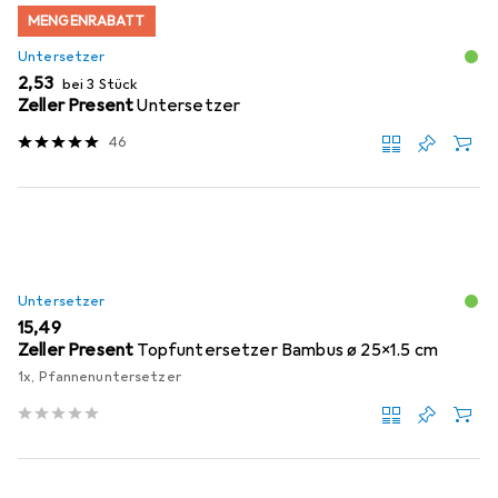
MENGENRABATT
Untersetzer
EUR
2,53
bei 3 Stück
Zeller Present
Untersetzer
46
Untersetzer
EUR
15,49
Zeller Present
Topfuntersetzer Bambus ø 25x1.5 cm
1x, Pfannenuntersetzer