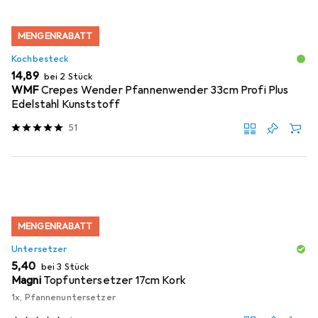
MENGENRABATT
Kochbesteck
EUR
14,89
bei 2 Stück
WMF
Crepes Wender Pfannenwender 33cm Profi Plus
Edelstahl Kunststoff
51
MENGENRABATT
Untersetzer
EUR
5,40
bei 3 Stück
Magni
Topfuntersetzer 17cm Kork
1x, Pfannenuntersetzer