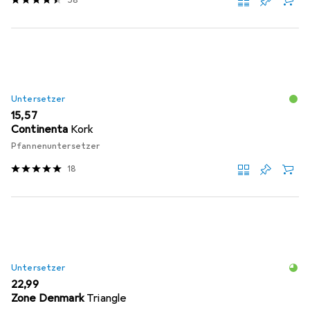
58
Untersetzer
EUR
15,57
Continenta
Kork
Pfannenuntersetzer
18
Untersetzer
EUR
22,99
Zone Denmark
Triangle