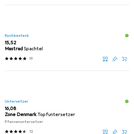
Kochbesteck
EUR
15,52
Mastrad
Spachtel
19
Untersetzer
EUR
16,08
Zone Denmark
Topfuntersetzer
Pfannenuntersetzer
13