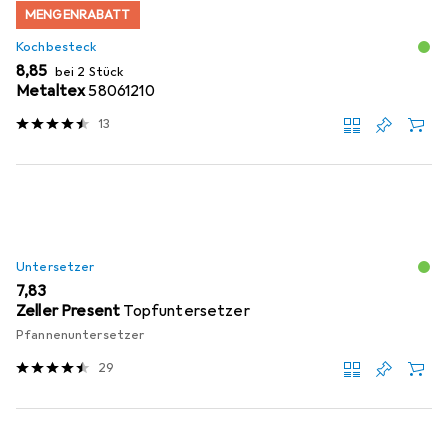
MENGENRABATT
Kochbesteck
EUR
8,85
bei 2 Stück
Metaltex
58061210
13
Untersetzer
EUR
7,83
Zeller Present
Topfuntersetzer
Pfannenuntersetzer
29