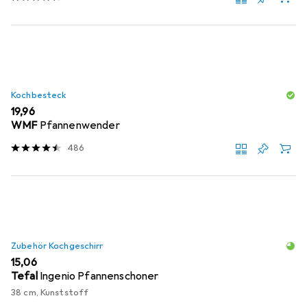
Kochbesteck
EUR
19,96
WMF
Pfannenwender
486
Zubehör Kochgeschirr
EUR
15,06
Tefal
Ingenio Pfannenschoner
38 cm, Kunststoff