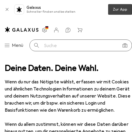
Galaxus
Zur App
Schneller finden und bestellen
Einstellungen
Kundenkonto
Vergleichslisten
Merklisten
Warenkorb
Navigation nach Kategorien
Menü
Suche
Deine Daten. Deine Wahl.
Pfanne + Kochtopf
BerlingerHaus Granite Pot Set
Zubehör
EUR
EUR
174,57
statt
199,–
Wenn du nur das Nötigste wählst, erfassen wir mit Cookies
BerlingerHaus
Granite Pot Set
und ähnlichen Technologien Informationen zu deinem Gerät
Bratpfanne, Aluminium, 20 x 10 cm
und deinem Nutzungsverhalten auf unserer Website. Diese
brauchen wir, um dir bspw. ein sicheres Login und
Basisfunktionen wie den Warenkorb zu ermöglichen.
Zubehör für BerlingerHaus
Wenn du allem zustimmst, können wir diese Daten darüber
Granite Pot Set
hinaus nutzen, um dir personalisierte Angebote zu zeigen,