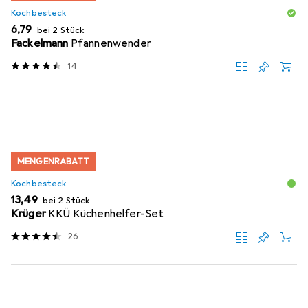
Kochbesteck
EUR
6,79
bei 2 Stück
Fackelmann
Pfannenwender
14
MENGENRABATT
Kochbesteck
EUR
13,49
bei 2 Stück
Krüger
KKÜ Küchenhelfer-Set
26