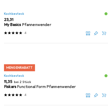
Kochbesteck
EUR
23,31
My Basics
Pfannenwender
4
MENGENRABATT
Kochbesteck
EUR
11,35
bei 2 Stück
Fiskars
Functional Form Pfannenwender
4