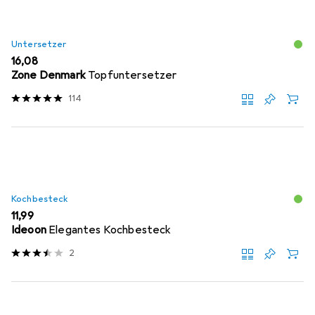
Untersetzer
EUR
16,08
Zone Denmark
Topfuntersetzer
114
Kochbesteck
EUR
11,99
Ideoon
Elegantes Kochbesteck
2