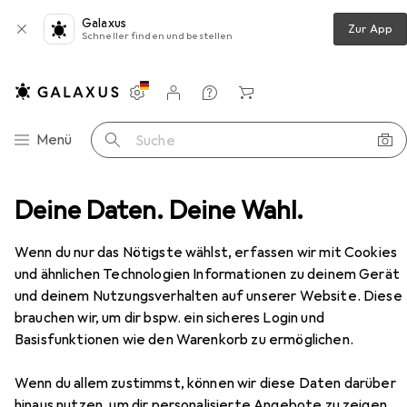
Galaxus
Zur App
Schneller finden und bestellen
Einstellungen
Kundenkonto
Vergleichslisten
Merklisten
Warenkorb
Navigation nach Kategorien
Menü
Suche
rudler
Deine Daten. Deine Wahl.
Bubliq Beige drink carbonator incl. gas cylinder
Zubehör
Wenn du nur das Nötigste wählst, erfassen wir mit Cookies
und ähnlichen Technologien Informationen zu deinem Gerät
und deinem Nutzungsverhalten auf unserer Website. Diese
Bubliq
Beige drink carbonator incl. gas
cylinder
brauchen wir, um dir bspw. ein sicheres Login und
Basisfunktionen wie den Warenkorb zu ermöglichen.
Wenn du allem zustimmst, können wir diese Daten darüber
hinaus nutzen, um dir personalisierte Angebote zu zeigen,