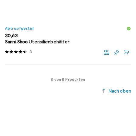
Abtropfgestell
EUR
30,63
Sanni Shoo
Utensilienbehälter
3
8 von 8 Produkten
Nach oben