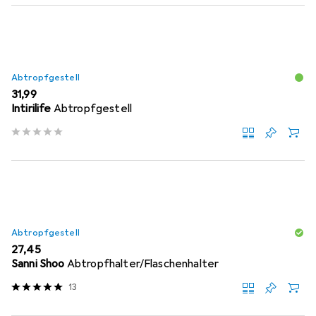
Abtropfgestell
EUR
31,99
Intirilife
Abtropfgestell
Abtropfgestell
EUR
27,45
Sanni Shoo
Abtropfhalter/Flaschenhalter
13