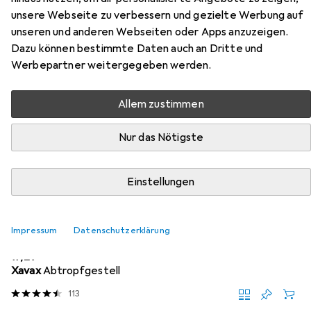
unsere Webseite zu verbessern und gezielte Werbung auf
Zubehör für Bubliq Beige drink
unseren und anderen Webseiten oder Apps anzuzeigen.
Dazu können bestimmte Daten auch an Dritte und
carbonator incl. gas cylinder
Werbepartner weitergegeben werden.
Hier findest du passendes Zubehör zum Produkt Bubliq
Allem zustimmen
Beige drink carbonator incl. gas cylinder aus der Kategorie
Abtropfgestell.
Nur das Nötigste
Relevanz
Produktliste
Einstellungen
Impressum
Datenschutzerklärung
Abtropfgestell
EUR
17,29
Xavax
Abtropfgestell
113