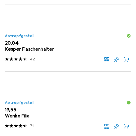
Abtropfgestell
EUR
20,04
Kesper
Flaschenhalter
42
Abtropfgestell
EUR
19,55
Wenko
Filia
71