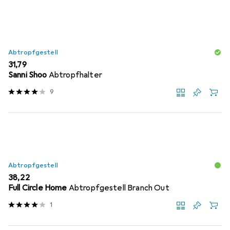
Abtropfgestell
EUR
31,79
Sanni Shoo
Abtropfhalter
9
Abtropfgestell
EUR
38,22
Full Circle Home
Abtropfgestell Branch Out
1