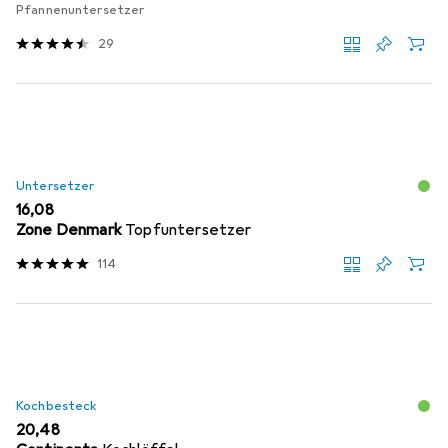
Pfannenuntersetzer
29
Untersetzer
EUR
16,08
Zone Denmark
Topfuntersetzer
114
Kochbesteck
EUR
20,48