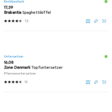
Kochbesteck
EUR
17,39
Brabantia
Spaghettilöffel
72
Untersetzer
EUR
16,08
Zone Denmark
Topfuntersetzer
Pfannenuntersetzer
13