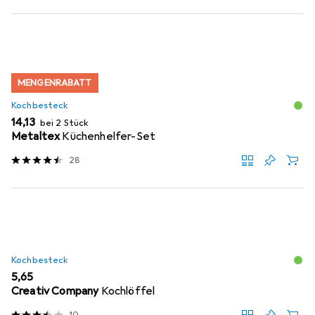
MENGENRABATT
Kochbesteck
EUR
14,13
bei 2 Stück
Metaltex
Küchenhelfer-Set
28
Kochbesteck
EUR
5,65
Creativ Company
Kochlöffel
10