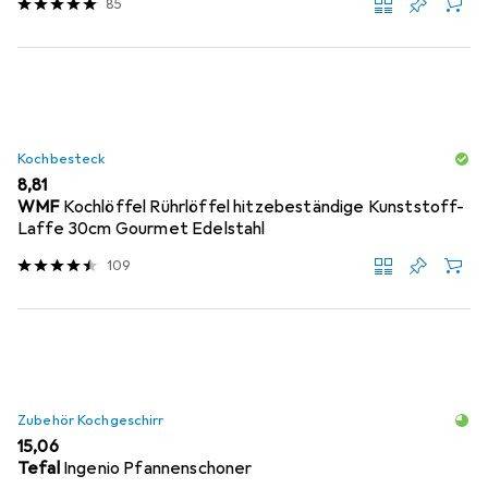
85
Kochbesteck
EUR
8,81
WMF
Kochlöffel Rührlöffel hitzebeständige Kunststoff-
Laffe 30cm Gourmet Edelstahl
109
Zubehör Kochgeschirr
EUR
15,06
Tefal
Ingenio Pfannenschoner