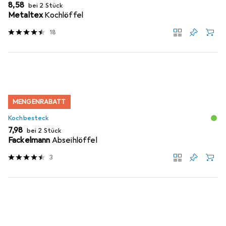
EUR
8,58
bei 2 Stück
Metaltex
Kochlöffel
18
MENGENRABATT
Kochbesteck
EUR
7,98
bei 2 Stück
Fackelmann
Abseihlöffel
3