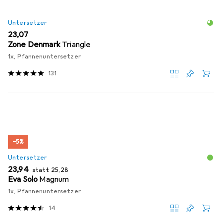
Untersetzer
EUR
23,07
Zone Denmark
Triangle
1x, Pfannenuntersetzer
131
−5%
Untersetzer
EUR
EUR
23,94
statt
25,28
Eva Solo
Magnum
1x, Pfannenuntersetzer
14