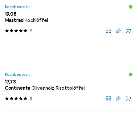
Kochbesteck
EUR
19,08
Mastrad
Kochlöffel
9
Kochbesteck
EUR
17,73
Continenta
Olivenholz Risottolöffel
8