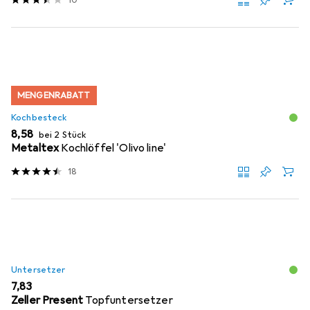
MENGENRABATT
Kochbesteck
EUR
8,58
bei 2 Stück
Metaltex
Kochlöffel 'Olivo line'
18
Untersetzer
EUR
7,83
Zeller Present
Topfuntersetzer