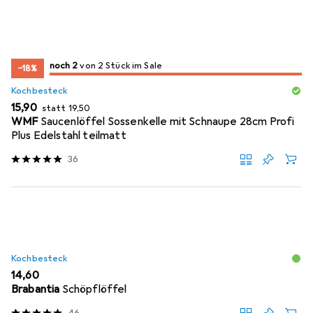
2
2
noch 2
/ 2
/ 2 im Sale
von 2 Stück im Sale
−18%
Kochbesteck
EUR
EUR
15,90
statt
19,50
WMF
Saucenlöffel Sossenkelle mit Schnaupe 28cm Profi
Plus Edelstahl teilmatt
36
Kochbesteck
EUR
14,60
Brabantia
Schöpflöffel
46