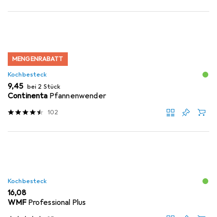
MENGENRABATT
Kochbesteck
EUR
9,45
bei 2 Stück
Continenta
Pfannenwender
102
Kochbesteck
EUR
16,08
WMF
Professional Plus