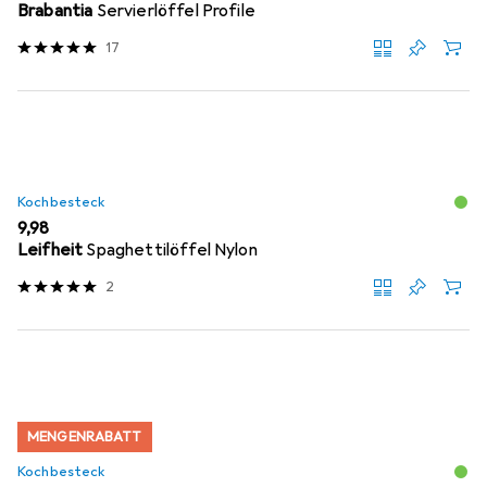
Brabantia
Servierlöffel Profile
17
Kochbesteck
EUR
9,98
Leifheit
Spaghettilöffel Nylon
2
MENGENRABATT
Kochbesteck