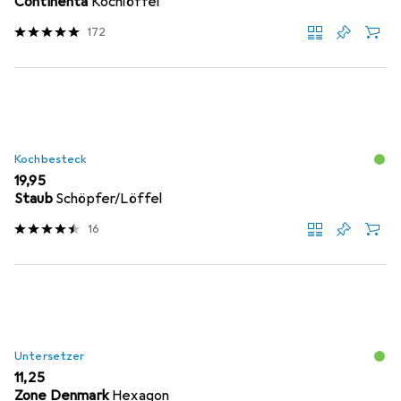
Continenta
Kochlöffel
172
Kochbesteck
EUR
19,95
Staub
Schöpfer/Löffel
16
Untersetzer
EUR
11,25
Zone Denmark
Hexagon