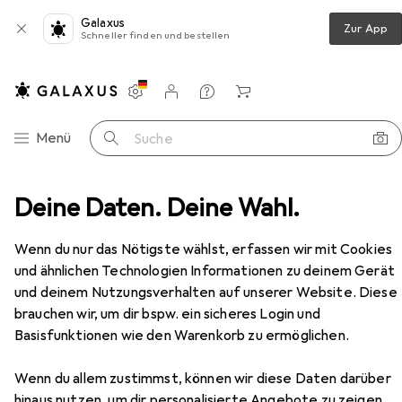
Galaxus
Zur App
Schneller finden und bestellen
Einstellungen
Kundenkonto
Vergleichslisten
Merklisten
Warenkorb
Navigation nach Kategorien
Menü
Suche
nne + Kochtopf
Deine Daten. Deine Wahl.
de Buyer Stielkasserolle MILADY grau
Zubehör
EUR
75,30
Wenn du nur das Nötigste wählst, erfassen wir mit Cookies
de Buyer
Stielkasserolle MILADY grau
und ähnlichen Technologien Informationen zu deinem Gerät
Kochtopf, Edelstahl
und deinem Nutzungsverhalten auf unserer Website. Diese
brauchen wir, um dir bspw. ein sicheres Login und
Basisfunktionen wie den Warenkorb zu ermöglichen.
Zubehör für de Buyer
Stielkasserolle MILADY grau
Wenn du allem zustimmst, können wir diese Daten darüber
hinaus nutzen, um dir personalisierte Angebote zu zeigen,