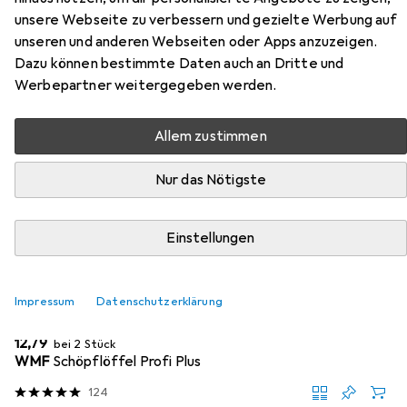
unsere Webseite zu verbessern und gezielte Werbung auf
Hier findest du passendes Zubehör zum Produkt de Buyer
unseren und anderen Webseiten oder Apps anzuzeigen.
Stielkasserolle MILADY grau aus den Kategorien
Dazu können bestimmte Daten auch an Dritte und
Kochbesteck, Zubehör Kochgeschirr und Untersetzer.
Werbepartner weitergegeben werden.
Beliebt
Kochbesteck
Zubehör Kochgeschirr
Unterset
Allem zustimmen
Nur das Nötigste
Relevanz
Produktliste
Einstellungen
MENGENRABATT
Impressum
Datenschutzerklärung
Kochbesteck
EUR
12,79
bei 2 Stück
WMF
Schöpflöffel Profi Plus
124