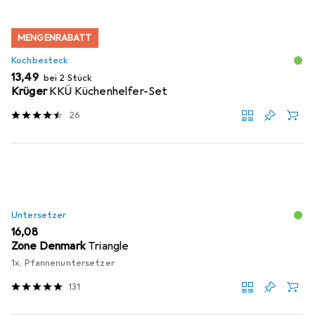
MENGENRABATT
Kochbesteck
EUR
13,49
bei 2 Stück
Krüger
KKÜ Küchenhelfer-Set
26
Untersetzer
EUR
16,08
Zone Denmark
Triangle
1x, Pfannenuntersetzer
131