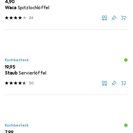
EUR
4,90
Waca
Spitzlochlöffel
26
Kochbesteck
EUR
19,95
Staub
Servierlöffel
50
Kochbesteck
EUR
7,99