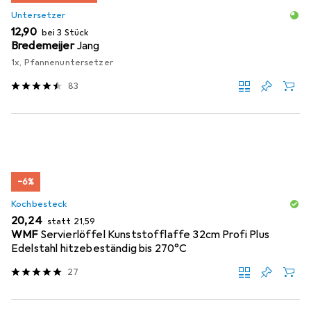
Untersetzer
EUR
12,90
bei 3 Stück
Bredemeijer
Jang
1x, Pfannenuntersetzer
83
−6%
Kochbesteck
EUR
EUR
20,24
statt
21,59
WMF
Servierlöffel Kunststofflaffe 32cm Profi Plus
Edelstahl hitzebeständig bis 270°C
27