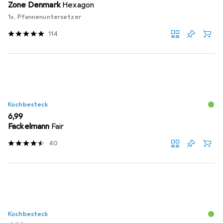
Zone Denmark
Hexagon
1x, Pfannenuntersetzer
114
Kochbesteck
EUR
6,99
Fackelmann
Fair
40
Kochbesteck