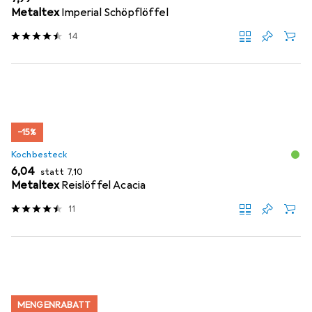
Metaltex
Imperial Schöpflöffel
14
−15%
Kochbesteck
EUR
EUR
6,04
statt
7,10
Metaltex
Reislöffel Acacia
11
MENGENRABATT