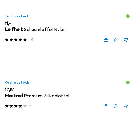
Kochbesteck
EUR
11,–
Leifheit
Schaumlöffel Nylon
14
Kochbesteck
EUR
17,81
Mastrad
Premium Silikonlöffel
8