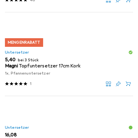
MENGENRABATT
Untersetzer
EUR
5,40
bei 3 Stück
Magni
Topfuntersetzer 17cm Kork
1x, Pfannenuntersetzer
1
Untersetzer
EUR
16,08