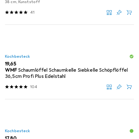
38 cm, Kunststoff
41
Kochbesteck
EUR
19,65
WMF
Schaumlöffel Schaumkelle Siebkelle Schöpflöffel
36,5cm Profi Plus Edelstahl
104
Kochbesteck
EUR
17,80