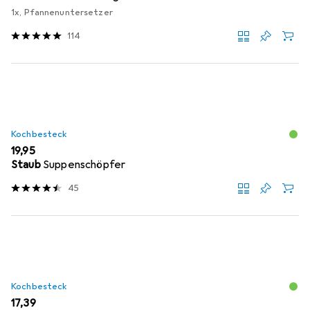
1x, Pfannenuntersetzer
114
Kochbesteck
EUR
19,95
Staub
Suppenschöpfer
45
Kochbesteck
EUR
17,39