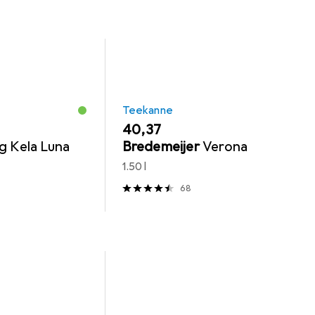
Teekanne
EUR
40,37
g Kela Luna
Bredemeijer
Verona
1.50 l
68