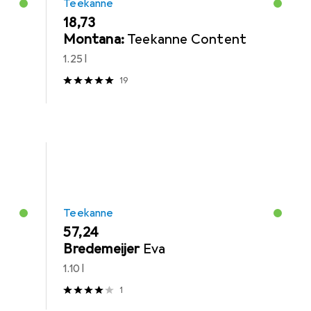
Teekanne
EUR
18,73
Montana:
Teekanne Content
1.25 l
19
Teekanne
EUR
57,24
Bredemeijer
Eva
1.10 l
1