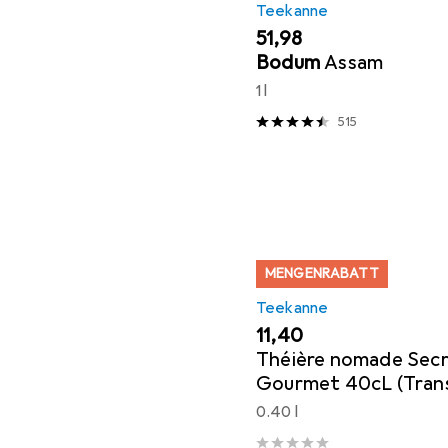
Teekanne
EUR
51,98
Bodum
Assam
1 l
515
MENGENRABATT
Teekanne
EUR
11,40
Théière nomade Secr
Gourmet 40cL (Tran
0.40 l