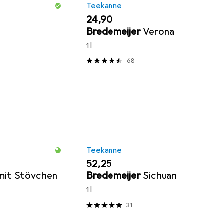
Teekanne
EUR
24,90
Bredemeijer
Verona
1 l
68
Teekanne
EUR
52,25
mit Stövchen
Bredemeijer
Sichuan
1 l
31