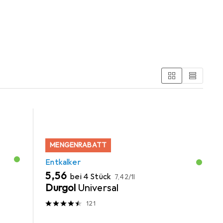
gungsutensil, Teekanne und Entkalker.
MENGENRABATT
Entkalker
EUR
EUR
5,56
bei 4 Stück
7,42
/
1l
Durgol
Universal
121