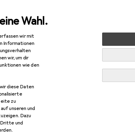
eine Wahl.
erfassen wir mit
halt
Küche
Getränkezubereitung
Wasserkocher
en Informationen
ungsverhalten
en wir, um dir
funktionen wie den
R
,90
erma
SH90W
 l
wir diese Daten
onalisierte
eite zu
 auf unseren und
zuzeigen. Dazu
r Deerma SH90W
Dritte und
rden.