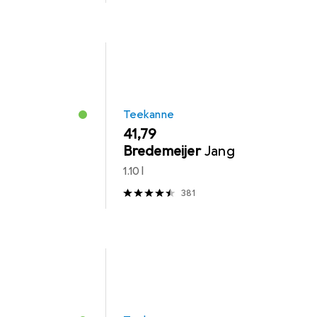
Teekanne
EUR
41,79
Bredemeijer
Jang
1.10 l
381