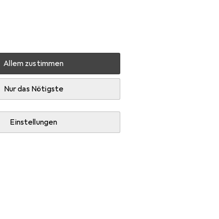
Einstellungen
Kundenkonto
Vergleichslisten
Merklisten
Warenkorb
Anmelden
Allem zustimmen
Deerma SH90W
Zubehör
Nur das Nötigste
Einstellungen