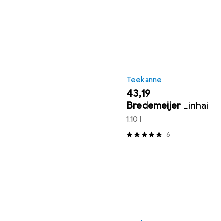
Teekanne
EUR
43,19
Bredemeijer
Linhai
1.10 l
6