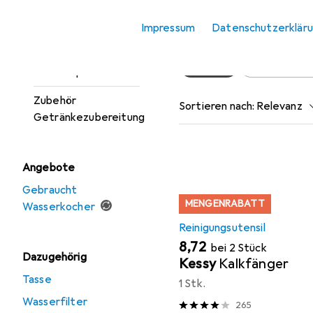
Wasserfilterkanne
Hier findest du passende
Impressum
Datenschutzerklär
Wasserkocher
Beliebt
Reinigungsut
Wassersprudler
Zubehör
Sortieren nach
:
Relevanz
Getränkezubereitung
Produktliste
Angebote
Gebraucht
MENGENRABATT
Wasserkocher
Reinigungsutensil
EUR
8,72
bei 2 Stück
Dazugehörig
Kessy
Kalkfänger
Tasse
1 Stk.
Wasserfilter
265