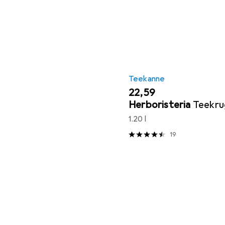
Teekanne
EUR
22,59
Herboristeria
Teekru
1.20 l
19