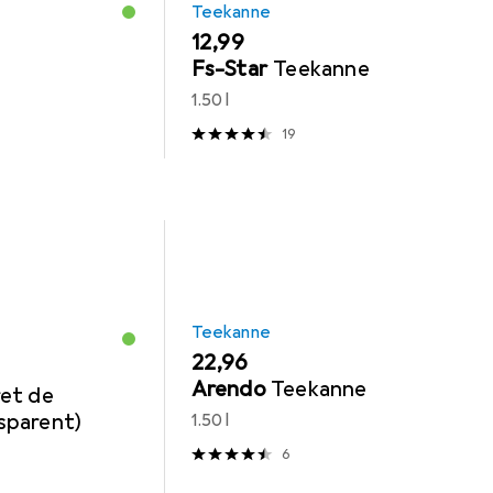
Teekanne
EUR
12,99
Fs-Star
Teekanne
1.50 l
19
Teekanne
EUR
22,96
Arendo
Teekanne
et de
sparent)
1.50 l
6