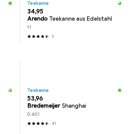
Teekanne
EUR
34,95
Arendo
Teekanne aus Edelstahl
1 l
3
Teekanne
EUR
53,96
Bredemeijer
Shanghai
0.60 l
41