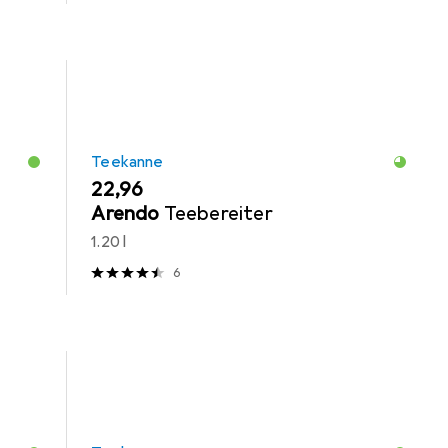
Teekanne
EUR
22,96
Arendo
Teebereiter
1.20 l
6