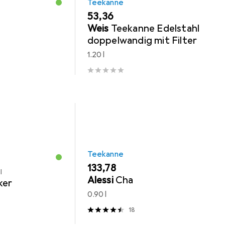
Teekanne
EUR
53,36
Weis
Teekanne Edelstahl
doppelwandig mit Filter
1.20 l
Teekanne
EUR
133,78
l
Alessi
Cha
ker
0.90 l
18