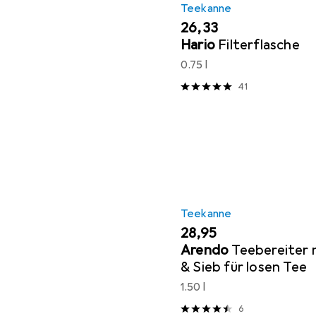
Teekanne
EUR
26,33
Hario
Filterflasche
0.75 l
41
Teekanne
EUR
28,95
Arendo
Teebereiter 
& Sieb für losen Tee
1.50 l
6