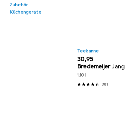
Zubehör
Küchengeräte
Teekanne
EUR
30,95
Bredemeijer
Jang
1.10 l
381