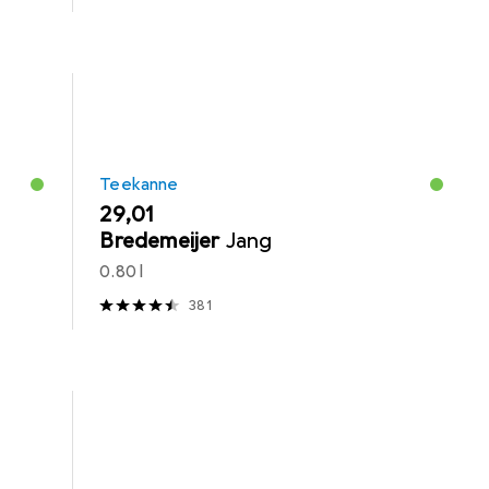
Teekanne
EUR
29,01
Bredemeijer
Jang
0.80 l
381