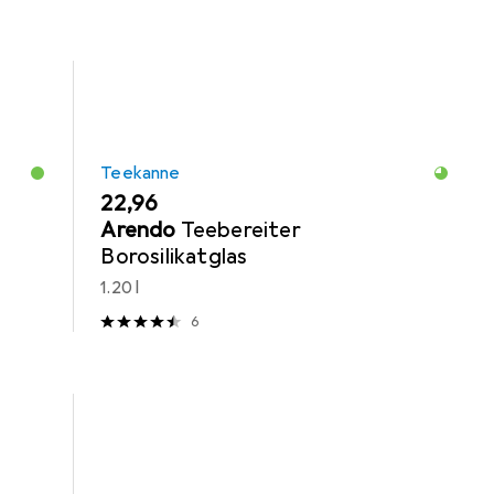
Teekanne
EUR
22,96
Arendo
Teebereiter
Borosilikatglas
1.20 l
6