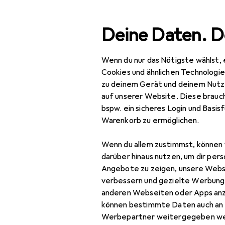
Suche
Deine Daten. D
Wenn du nur das Nötigste wählst, 
Navigation nach Kategorien
Gesamtsortiment
Haus
Gesamtsortiment
Cookies und ähnlichen Technologi
zu deinem Gerät und deinem Nutz
Haushalt
auf unserer Website. Diese brauch
bspw. ein sicheres Login und Basis
Küche
EU
58
Warenkorb zu ermöglichen.
De
Getränkezubereitung
1.70
Wenn du allem zustimmst, können 
Entsafter
darüber hinaus nutzen, um dir pers
Angebote zu zeigen, unsere Webs
Getränkespender
verbessern und gezielte Werbung
anderen Webseiten oder Apps an
Serviergefässe
Zubehör fü
können bestimmte Daten auch an 
Teekanne
Werbepartner weitergegeben we