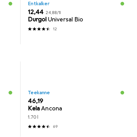
Entkalker
EUR
EUR
12,44
24,88
/
1l
Durgol
Universal Bio
12
Teekanne
EUR
46,19
Kela
Ancona
1.70 l
69