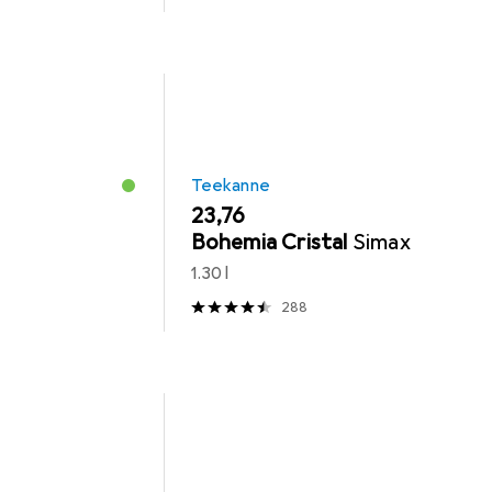
Teekanne
EUR
23,76
Bohemia Cristal
Simax
1.30 l
288