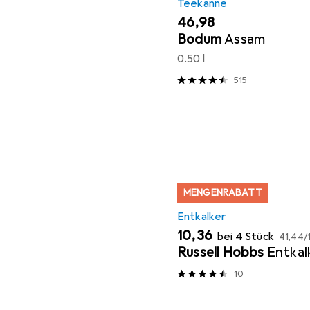
Teekanne
EUR
46,98
Bodum
Assam
0.50 l
515
MENGENRABATT
Entkalker
EUR
EUR
10,36
bei 4 Stück
41,44
/
1
Russell Hobbs
Entkal
10