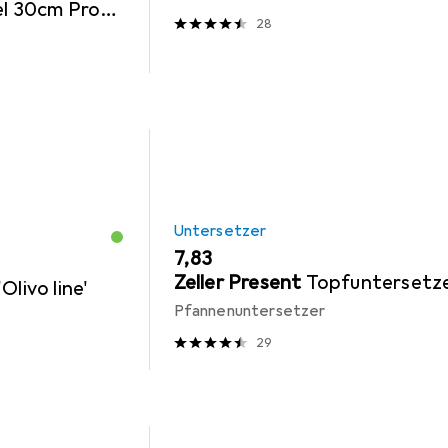
el 30cm Profi
28
Untersetzer
EUR
7,83
Zeller Present
Topfuntersetz
Olivo line'
Pfannenuntersetzer
29