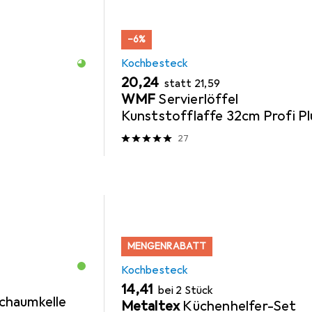
−6%
Kochbesteck
EUR
EUR
20,24
statt
21,59
WMF
Servierlöffel
Kunststofflaffe 32cm Profi Pl
Edelstahl hitzebeständig bis
27
270°C
MENGENRABATT
Kochbesteck
EUR
14,41
bei 2 Stück
chaumkelle
Metaltex
Küchenhelfer-Set