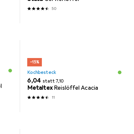
50
−15%
Kochbesteck
EUR
EUR
6,04
statt
7,10
l
Metaltex
Reislöffel Acacia
11