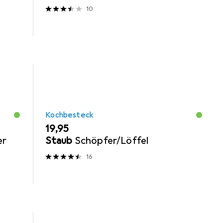
10
Kochbesteck
EUR
19,95
er
Staub
Schöpfer/Löffel
16