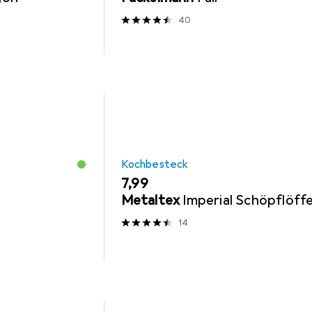
40
Kochbesteck
EUR
7,99
Metaltex
Imperial Schöpflöffe
14