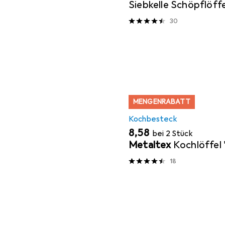
Siebkelle Schöpflöff
Plus Edelstahl
30
MENGENRABATT
Kochbesteck
EUR
8,58
bei 2 Stück
Metaltex
Kochlöffel '
18