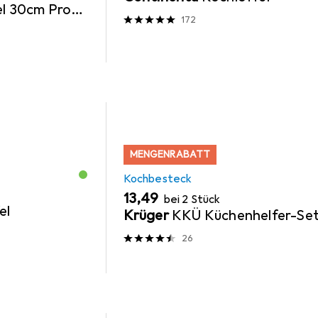
el 30cm Profi
172
MENGENRABATT
Kochbesteck
EUR
13,49
bei 2 Stück
el
Krüger
KKÜ Küchenhelfer-Se
26