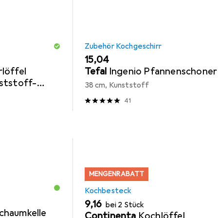
Zubehör Kochgeschirr
EUR
15,04
löffel
Tefal
Ingenio Pfannenschoner
ststoff-
38 cm, Kunststoff
Edelstahl
41
MENGENRABATT
Kochbesteck
EUR
9,16
bei 2 Stück
chaumkelle
Continenta
Kochlöffel