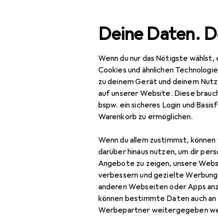
Suche
Deine Daten. D
Wenn du nur das Nötigste wählst, 
Navigation nach Kategorien
Gesamtsortiment
Haushalt
Küche
Gesamtsortiment
Cookies und ähnlichen Technologi
zu deinem Gerät und deinem Nutz
Haushalt
auf unserer Website. Diese brauch
De
bspw. ein sicheres Login und Basis
Brä
Küche
Warenkorb zu ermöglichen.
Kochen +
Wenn du allem zustimmst, können 
Zubereiten
Zubehör für
darüber hinaus nutzen, um dir pers
Kochgeschirr
Angebote zu zeigen, unsere Webs
verbessern und gezielte Werbung
Auflaufform
Hier findest du passende
anderen Webseiten oder Apps an
und Untersetzer.
können bestimmte Daten auch an 
Kochbesteck
Werbepartner weitergegeben we