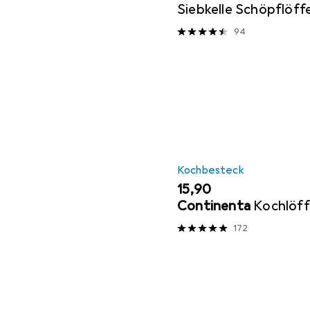
Siebkelle Schöpflöff
Plus Edelstahl
94
Kochbesteck
EUR
15,90
Continenta
Kochlöff
172