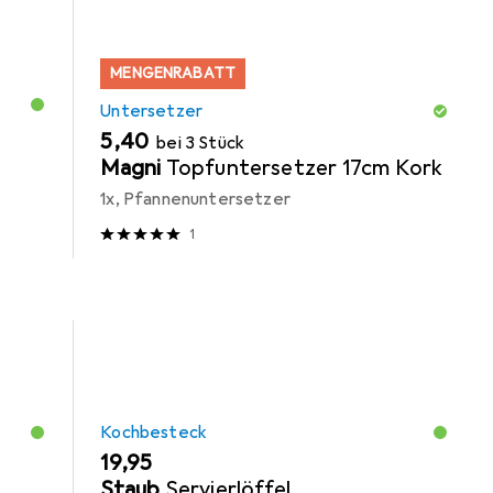
MENGENRABATT
Untersetzer
EUR
5,40
bei 3 Stück
Magni
Topfuntersetzer 17cm Kork
1x, Pfannenuntersetzer
1
Kochbesteck
EUR
19,95
Staub
Servierlöffel