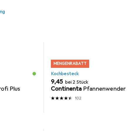
k
Zubehör Kochgeschirr
Untersetzer
ung
MENGENRABATT
Kochbesteck
EUR
9,45
bei 2 Stück
ofi Plus
Continenta
Pfannenwender
102