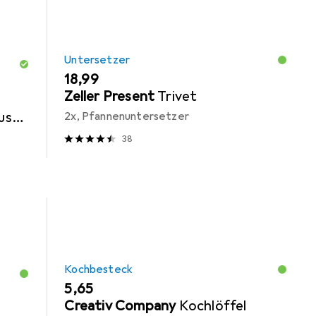
Untersetzer
EUR
18,99
Zeller Present
Trivet
us
2x, Pfannenuntersetzer
38
Kochbesteck
EUR
5,65
Creativ Company
Kochlöffel