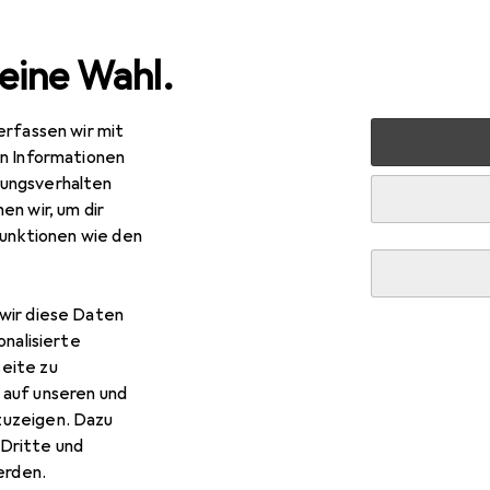
eine Wahl.
erfassen wir mit
Kochen + Zubereiten
Kochgeschirr
Pfanne + Kocht
en Informationen
ungsverhalten
en wir, um dir
meyere
Bratentopf konisch Apollo
funktionen wie den
ter + Schmortopf, Aluminium, 24 x 9.10 cm
wir diese Daten
 Demeyere Bratentopf konis
onalisierte
eite zu
 auf unseren und
s Zubehör zum Produkt Demeyere Bratentopf konisch Apollo a
zuzeigen. Dazu
Dritte und
rden.