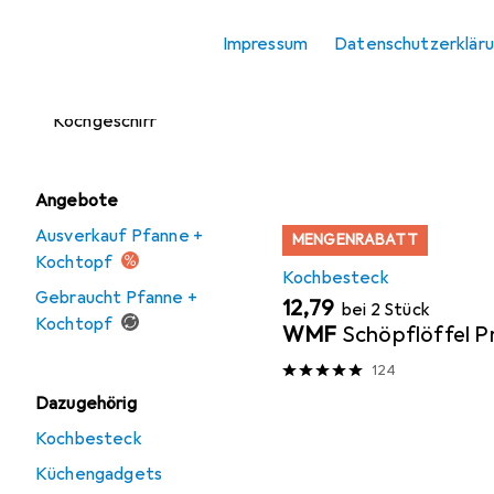
Kochplatte
Beliebt
Kochbestec
Impressum
Datenschutzerklär
Pfanne + Kochtopf
Sortieren nach
:
Relevanz
Zubehör
Kochgeschirr
Produktliste
Angebote
Ausverkauf Pfanne +
MENGENRABATT
Kochtopf
Kochbesteck
Gebraucht Pfanne +
EUR
12,79
bei 2 Stück
Kochtopf
WMF
Schöpflöffel Pr
124
Dazugehörig
Kochbesteck
Küchengadgets