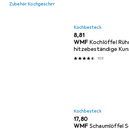
Zubehör Kochgeschirr
Kochbesteck
EUR
8,81
WMF
Kochlöffel Rühr
hitzebeständige Kun
Laffe 30cm Gourmet 
109
Kochbesteck
EUR
17,80
WMF
Schaumlöffel S