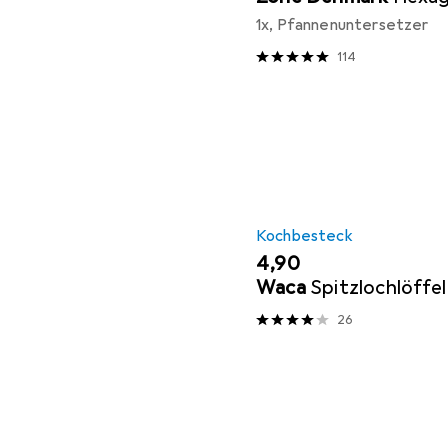
1x, Pfannenuntersetzer
114
Kochbesteck
EUR
4,90
Waca
Spitzlochlöffel
26