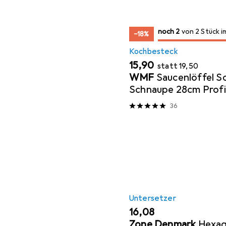
2
2
noch 2
/ 2
/ 2 im Sale
von 2 Stück i
−18%
Kochbesteck
EUR
EUR
15,90
statt
19,50
WMF
Saucenlöffel S
Schnaupe 28cm Profi
Edelstahl teilmatt
36
Untersetzer
EUR
16,08
Zone Denmark
Hexa