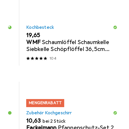
Kochbesteck
EUR
19,65
WMF
Schaumlöffel Schaumkelle
Siebkelle Schöpflöffel 36,5cm
Profi Plus Edelstahl
104
MENGENRABATT
Zubehör Kochgeschirr
EUR
10,63
bei 2 Stück
Fackelmann
Pfannenschutz-Set 2