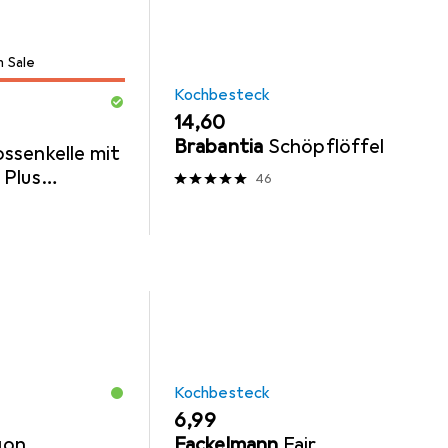
m Sale
Kochbesteck
EUR
14,60
Brabantia
Schöpflöffel
ossenkelle mit
 Plus
46
Kochbesteck
EUR
6,99
gon
Fackelmann
Fair