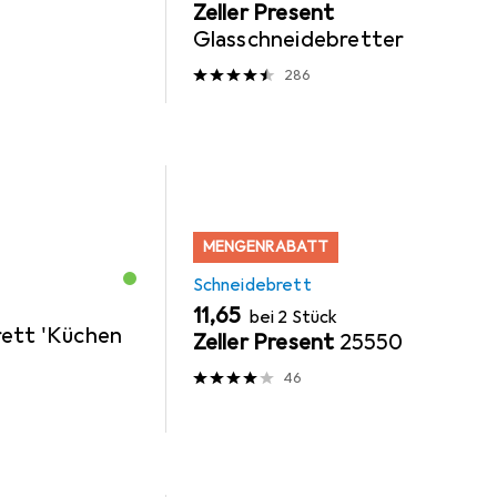
Zeller Present
Glasschneidebretter
286
MENGENRABATT
Schneidebrett
EUR
11,65
bei 2 Stück
ett 'Küchen
Zeller Present
25550
46