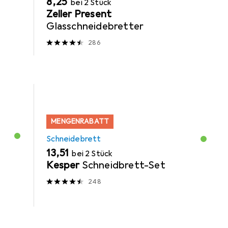
EUR
8,25
bei 2 Stück
Zeller Present
Glasschneidebretter
286
MENGENRABATT
Schneidebrett
EUR
13,51
bei 2 Stück
Kesper
Schneidbrett-Set
248