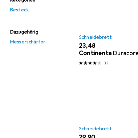
Kategorien
Besteck
Dazugehörig
Schneidebrett
Messerschärfer
EUR
23,48
Continenta
Duracor
32
Schneidebrett
EUR
29,90