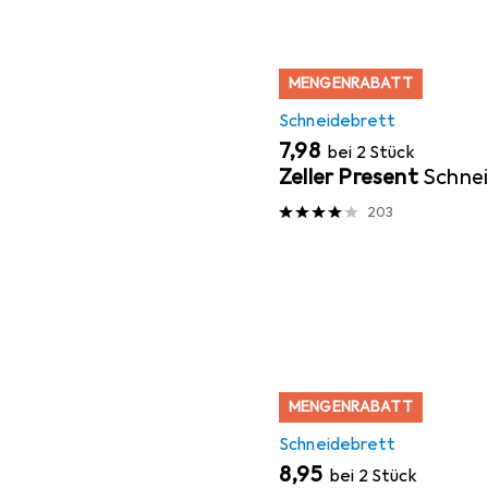
MENGENRABATT
Schneidebrett
EUR
7,98
bei 2 Stück
Zeller Present
Schne
203
MENGENRABATT
Schneidebrett
EUR
8,95
bei 2 Stück