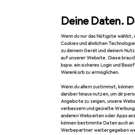
Suche
Deine Daten. D
Wenn du nur das Nötigste wählst, 
Navigation nach Kategorien
nt
Haushalt
Küche
Kochen + Zubereiten
Mixen +
Gesamtsortiment
Cookies und ähnlichen Technologi
zu deinem Gerät und deinem Nutz
Haushalt
auf unserer Website. Diese brauch
EU
17
bspw. ein sicheres Login und Basis
Ki
Küche
Warenkorb zu ermöglichen.
20.
Kochen +
Wenn du allem zustimmst, können 
Zubereiten
darüber hinaus nutzen, um dir pers
Mixen + Schneiden
Angebote zu zeigen, unsere Webs
Zubehör fü
verbessern und gezielte Werbung
Schneidutensilien
anderen Webseiten oder Apps an
Hier findest du passend
können bestimmte Daten auch an 
Küchenmesser
Schneidebrett.
Werbepartner weitergegeben we