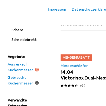
Messerblock
Impressum
Datenschutzerklär
Messerschärfer
Beliebt
Messerschä
Pizza Zubehör
Sortieren nach
:
Relevanz
Schere
Produktliste
Schneidebrett
Angebote
MENGENRABATT
Ausverkauf
Messerschärfer
Küchenmesser
EUR
14,04
Victorinox
Dual-Mes
Gebraucht
Küchenmesser
659
Verwandte