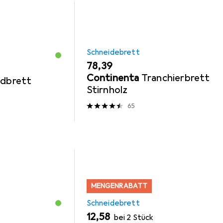
Schneidebrett
EUR
78,39
Continenta
Tranchierbrett
idbrett
Stirnholz
65
MENGENRABATT
Schneidebrett
EUR
12,58
bei 2 Stück