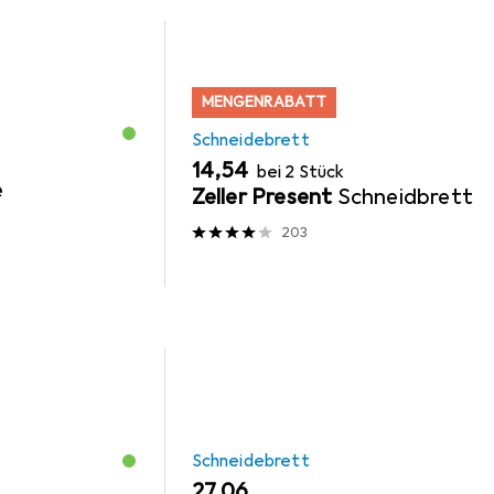
MENGENRABATT
Schneidebrett
EUR
14,54
bei 2 Stück
e
Zeller Present
Schneidbrett
203
Schneidebrett
EUR
27,06