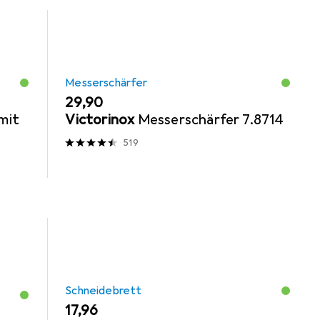
Messerschärfer
EUR
29,90
mit
Victorinox
Messerschärfer 7.8714
519
Schneidebrett
EUR
17,96