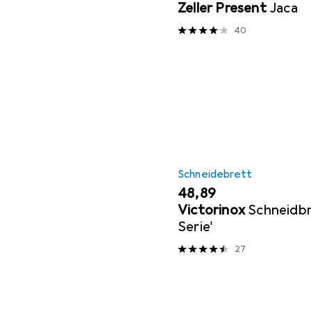
Zeller Present
Jaca
40
Schneidebrett
EUR
48,89
Victorinox
Schneidbr
Serie'
27