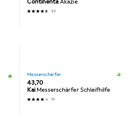
Continenta
Akazie
59
Messerschärfer
EUR
43,70
Kai
Messerschärfer Schleifhilfe
19