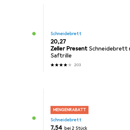
Schneidebrett
EUR
20,27
Zeller Present
Schneidebrett 
Saftrille
203
MENGENRABATT
Schneidebrett
EUR
7,54
bei 2 Stück