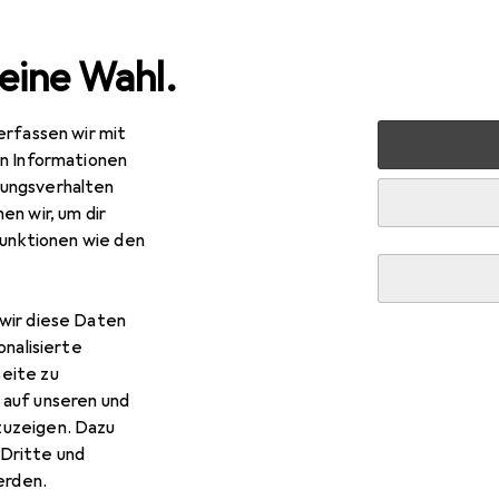
eine Wahl.
erfassen wir mit
 Schneiden
Schneidutensilien
Küchenmesser
Kingho
en Informationen
ungsverhalten
en wir, um dir
R
,49
funktionen wie den
nghoff
ELEGANT KNIFE BLOCK MARBLE KH-109
32 cm
wir diese Daten
onalisierte
eite zu
r Kinghoff ELEGANT KNIFE
 auf unseren und
zuzeigen. Dazu
es Zubehör zum Produkt Kinghoff ELEGANT KNIFE BLOCK MARB
Dritte und
rden.