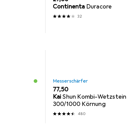
Continenta
Duracore
32
Messerschärfer
EUR
77,50
Kai
Shun Kombi-Wetzstein
300/1000 Körnung
480