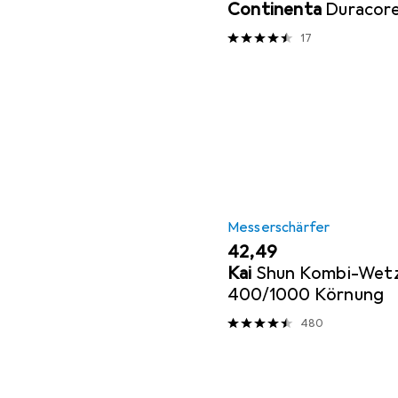
Continenta
Duracor
17
Messerschärfer
EUR
42,49
Kai
Shun Kombi-Wetz
400/1000 Körnung
480