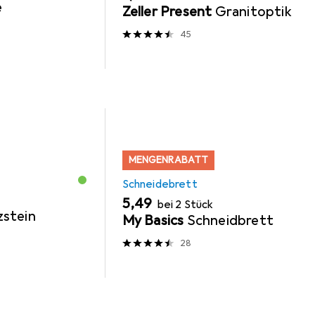
e
Zeller Present
Granitoptik
45
MENGENRABATT
Schneidebrett
EUR
5,49
bei 2 Stück
stein
My Basics
Schneidbrett
28