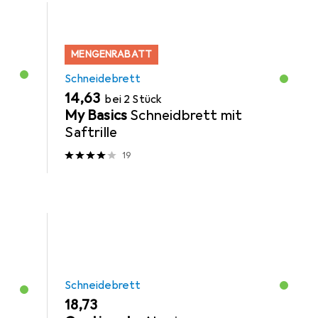
MENGENRABATT
Schneidebrett
EUR
14,63
bei 2 Stück
My Basics
Schneidbrett mit
Saftrille
19
Schneidebrett
EUR
18,73