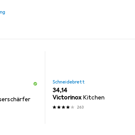
ung
rfer
Schneidebrett
Schneidebrett
EUR
34,14
Victorinox
Kitchen
serschärfer
263