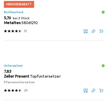
MENGENRABATT
Kochbesteck
EUR
5,76
bei 2 Stück
Metaltex
58061210
13
Untersetzer
EUR
7,83
Zeller Present
Topfuntersetzer
Pfannenuntersetzer
29