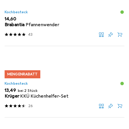
Kochbesteck
EUR
14,60
Brabantia
Pfannenwender
43
MENGENRABATT
Kochbesteck
EUR
13,49
bei 2 Stück
Krüger
KKÜ Küchenhelfer-Set
26