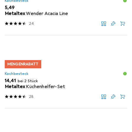
Kochbesteck
EUR
5,49
Metaltex
Wender Acacia Line
24
MENGENRABATT
Kochbesteck
EUR
14,41
bei 2 Stück
Metaltex
Küchenhelfer-Set
28