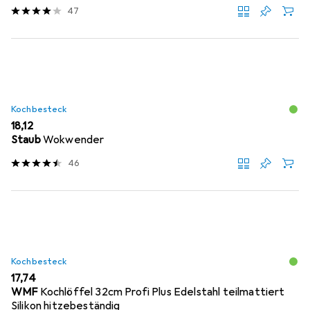
47
Kochbesteck
EUR
18,12
Staub
Wokwender
46
Kochbesteck
EUR
17,74
WMF
Kochlöffel 32cm Profi Plus Edelstahl teilmattiert
Silikon hitzebeständig