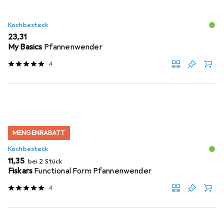
Kochbesteck
EUR
23,31
My Basics
Pfannenwender
4
MENGENRABATT
Kochbesteck
EUR
11,35
bei 2 Stück
Fiskars
Functional Form Pfannenwender
4