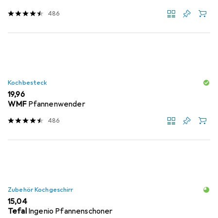
486
Kochbesteck
EUR
19,96
WMF
Pfannenwender
486
Zubehör Kochgeschirr
EUR
15,04
Tefal
Ingenio Pfannenschoner