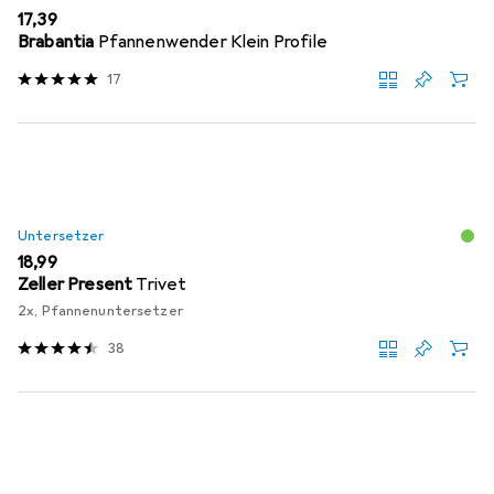
EUR
17,39
Brabantia
Pfannenwender Klein Profile
17
Untersetzer
EUR
18,99
Zeller Present
Trivet
2x, Pfannenuntersetzer
38