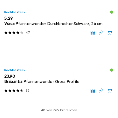
Kochbesteck
EUR
5,29
Waca
Pfannenwender DurchbrochenSchwarz, 26 cm
47
Kochbesteck
EUR
23,90
Brabantia
Pfannenwender Gross Profile
35
48 von 265 Produkten