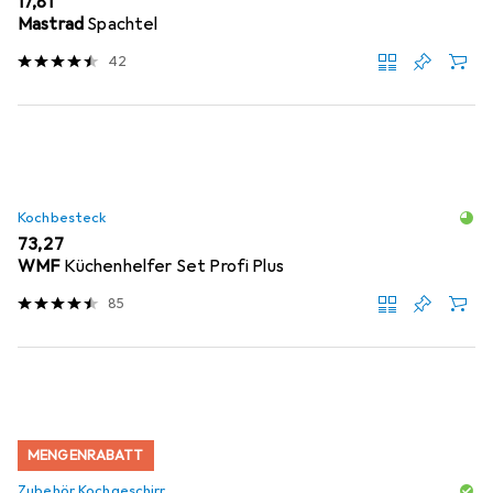
EUR
17,81
Mastrad
Spachtel
42
Kochbesteck
EUR
73,27
WMF
Küchenhelfer Set Profi Plus
85
MENGENRABATT
Zubehör Kochgeschirr