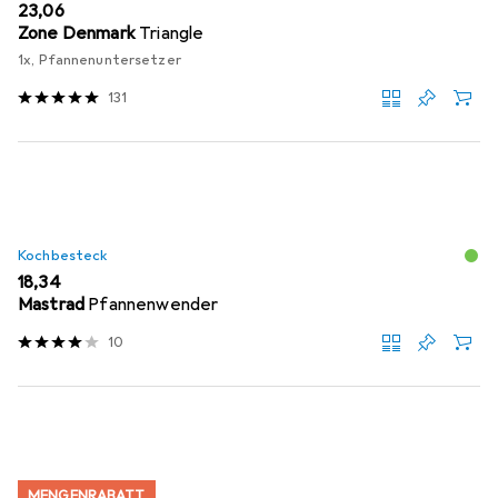
EUR
23,06
Zone Denmark
Triangle
1x, Pfannenuntersetzer
131
Kochbesteck
EUR
18,34
Mastrad
Pfannenwender
10
MENGENRABATT