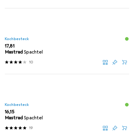
Kochbesteck
EUR
17,81
Mastrad
Spachtel
10
Kochbesteck
EUR
16,15
Mastrad
Spachtel
19