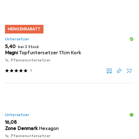
MENGENRABATT
Untersetzer
EUR
5,40
bei 3 Stück
Magni
Topfuntersetzer 17cm Kork
1x, Pfannenuntersetzer
1
Untersetzer
EUR
16,08
Zone Denmark
Hexagon
1x, Pfannenuntersetzer