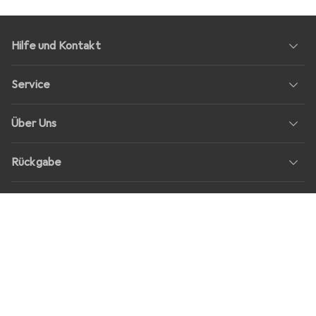
Hilfe und Kontakt
Service
Über Uns
Rückgabe
Soziale Medien
Stellenangebote
Preise
Alle Preise in EUR inkl. MwSt., zzgl.
Versandkosten
bei Bestellungen
unter
30,–