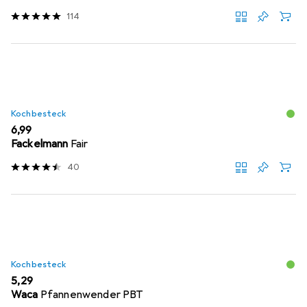
114
Kochbesteck
EUR
6,99
Fackelmann
Fair
40
Kochbesteck
EUR
5,29
Waca
Pfannenwender PBT