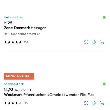
Untersetzer
EUR
11,25
Zone Denmark
Hexagon
1x, Pfannenuntersetzer
114
MENGENRABATT
Kochbesteck
EUR
14,93
bei 2 Stück
Westmark
Pfannkuchen-/Omelettwender Flic-Flac
36