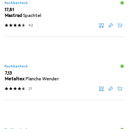
Kochbesteck
EUR
17,81
Mastrad
Spachtel
42
Kochbesteck
EUR
7,13
Metaltex
Plancha Wender
21