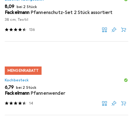
EUR
8,09
bei 2 Stück
Fackelmann
Pfannenschutz-Set 2 Stück assortiert
38 cm, Textil
136
MENGENRABATT
Kochbesteck
EUR
6,79
bei 2 Stück
Fackelmann
Pfannenwender
14