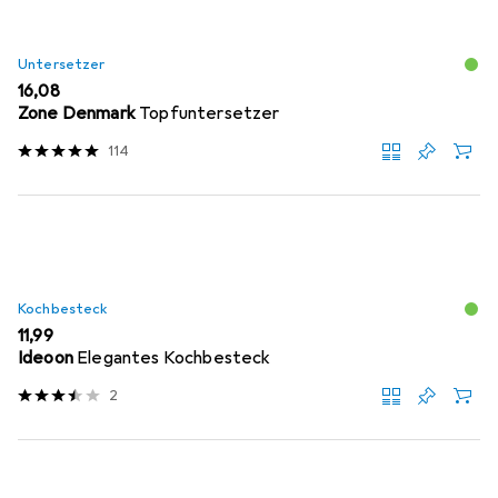
Untersetzer
EUR
16,08
Zone Denmark
Topfuntersetzer
114
Kochbesteck
EUR
11,99
Ideoon
Elegantes Kochbesteck
2