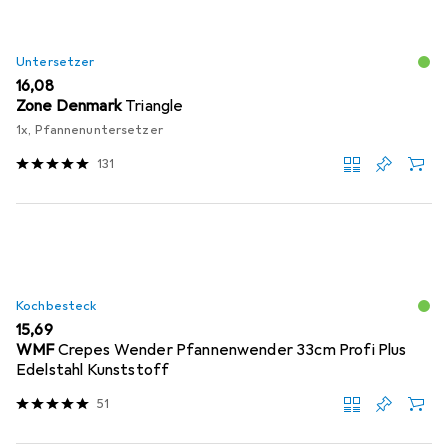
Untersetzer
EUR
16,08
Zone Denmark
Triangle
1x, Pfannenuntersetzer
131
Kochbesteck
EUR
15,69
WMF
Crepes Wender Pfannenwender 33cm Profi Plus
Edelstahl Kunststoff
51