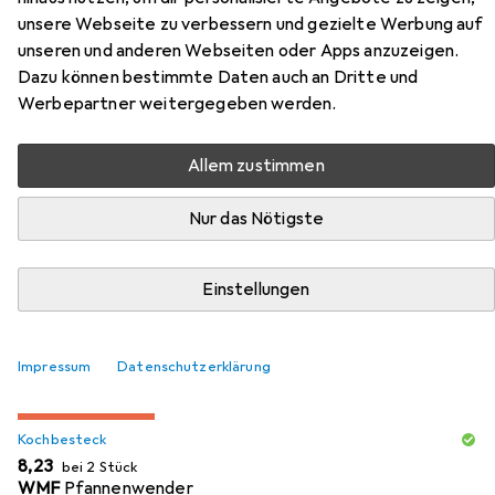
unsere Webseite zu verbessern und gezielte Werbung auf
Hier findest du passendes Zubehör zum Produkt
unseren und anderen Webseiten oder Apps anzuzeigen.
Klausberg GRANITE FRY 16cm KB-7305 aus den
Dazu können bestimmte Daten auch an Dritte und
Kategorien Kochbesteck, Zubehör Kochgeschirr und
Werbepartner weitergegeben werden.
Untersetzer.
Allem zustimmen
Beliebt
Kochbesteck
Zubehör Kochgeschirr
Unterset
Nur das Nötigste
Relevanz
Einstellungen
Produktliste
Impressum
Datenschutzerklärung
MENGENRABATT
Kochbesteck
EUR
8,23
bei 2 Stück
WMF
Pfannenwender