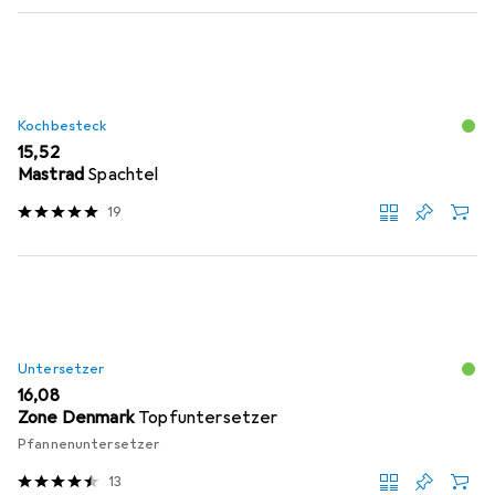
Kochbesteck
EUR
15,52
Mastrad
Spachtel
19
Untersetzer
EUR
16,08
Zone Denmark
Topfuntersetzer
Pfannenuntersetzer
13