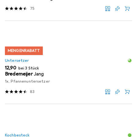
75
MENGENRABATT
Untersetzer
EUR
12,90
bei 3 Stück
Bredemeijer
Jang
1x, Pfannenuntersetzer
83
Kochbesteck