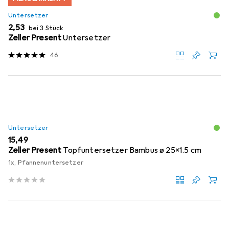
Untersetzer
EUR
2,53
bei 3 Stück
Zeller Present
Untersetzer
46
Untersetzer
EUR
15,49
Zeller Present
Topfuntersetzer Bambus ø 25x1.5 cm
1x, Pfannenuntersetzer