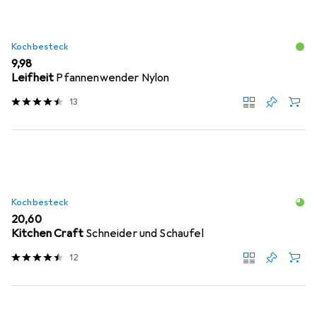
Kochbesteck
EUR
9,98
Leifheit
Pfannenwender Nylon
13
Kochbesteck
EUR
20,60
Kitchen Craft
Schneider und Schaufel
12