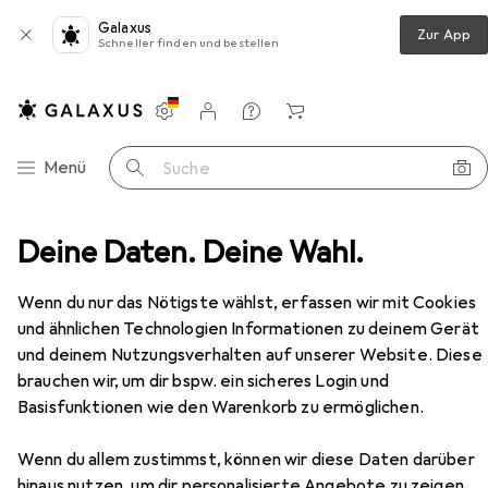
Galaxus
Zur App
Schneller finden und bestellen
Einstellungen
Kundenkonto
Vergleichslisten
Merklisten
Warenkorb
Navigation nach Kategorien
Menü
Suche
ne + Kochtopf
Deine Daten. Deine Wahl.
Klausberg GRANITE FRY 16cm KB-7305
Zubehör
EUR
15,91
Wenn du nur das Nötigste wählst, erfassen wir mit Cookies
Klausberg
GRANITE FRY 16cm KB-
und ähnlichen Technologien Informationen zu deinem Gerät
7305
und deinem Nutzungsverhalten auf unserer Website. Diese
Bratpfanne, Aluminium, 16 x 4 cm
brauchen wir, um dir bspw. ein sicheres Login und
Basisfunktionen wie den Warenkorb zu ermöglichen.
Zubehör für Klausberg GRANITE
Wenn du allem zustimmst, können wir diese Daten darüber
FRY 16cm KB-7305
hinaus nutzen, um dir personalisierte Angebote zu zeigen,