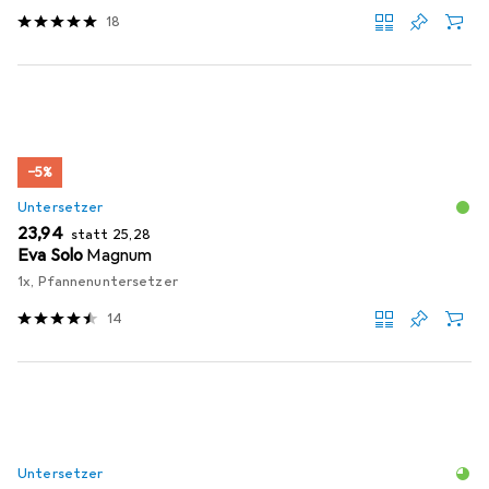
18
−5%
Untersetzer
EUR
EUR
23,94
statt
25,28
Eva Solo
Magnum
1x, Pfannenuntersetzer
14
Untersetzer