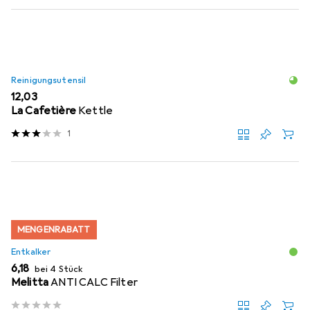
Reinigungsutensil
EUR
12,03
La Cafetière
Kettle
1
MENGENRABATT
Entkalker
EUR
6,18
bei 4 Stück
Melitta
ANTI CALC Filter