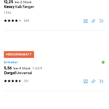
EUR
12,25
bei 2 Stück
Kessy
Kalkfänger
1 Stk.
265
MENGENRABATT
Entkalker
EUR
EUR
5,56
bei 4 Stück
7,42
/
1l
Durgol
Universal
121