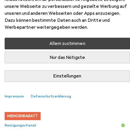
Zubehör für Klausberg Kettle
unsere Webseite zu verbessern und gezielte Werbung auf
unseren und anderen Webseiten oder Apps anzuzeigen.
with whistle 3L KB-7500
Dazu können bestimmte Daten auch an Dritte und
Werbepartner weitergegeben werden.
Hier findest du passendes Zubehör zum Produkt
Klausberg Kettle with whistle 3L KB-7500 aus den
Kategorien Reinigungsutensil und Entkalker.
Allem zustimmen
Nur das Nötigste
Beliebt
Reinigungsutensil
Entkalker
Einstellungen
Relevanz
Produktliste
Impressum
Datenschutzerklärung
MENGENRABATT
Reinigungsutensil