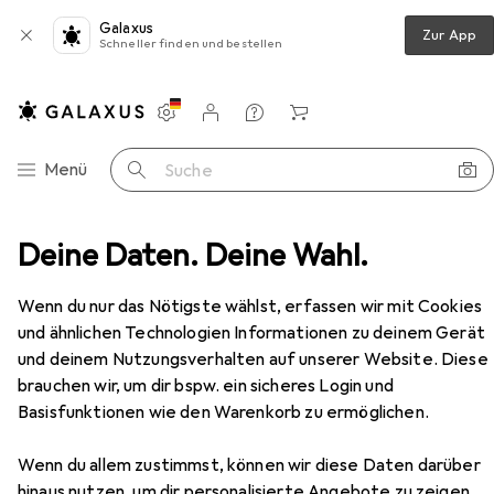
Galaxus
Zur App
Schneller finden und bestellen
Einstellungen
Kundenkonto
Vergleichslisten
Merklisten
Warenkorb
Navigation nach Kategorien
Menü
Suche
serkocher
Deine Daten. Deine Wahl.
Klausberg Kettle with whistle 3L KB-7500
Zubehör
Wenn du nur das Nötigste wählst, erfassen wir mit Cookies
EUR
28,17
und ähnlichen Technologien Informationen zu deinem Gerät
Klausberg
Kettle with whistle 3L KB-
und deinem Nutzungsverhalten auf unserer Website. Diese
7500
brauchen wir, um dir bspw. ein sicheres Login und
3 l
Basisfunktionen wie den Warenkorb zu ermöglichen.
Wenn du allem zustimmst, können wir diese Daten darüber
hinaus nutzen, um dir personalisierte Angebote zu zeigen,