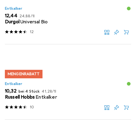
Entkalker
EUR
EUR
12,44
24,88
/
1l
Durgol
Universal Bio
12
MENGENRABATT
Entkalker
EUR
EUR
10,32
bei 4 Stück
41,28
/
1l
Russell Hobbs
Entkalker
10