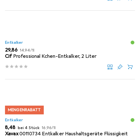
Entkalker
EUR
EUR
29,86
14,94
/
1l
Cif
Professional Kchen-Entkalker, 2 Liter
MENGENRABATT
Entkalker
EUR
EUR
8,48
bei 4 Stück
16,96
/
1l
Xavax
00110734 Entkalker Haushaltsgeräte Flüssigkeit