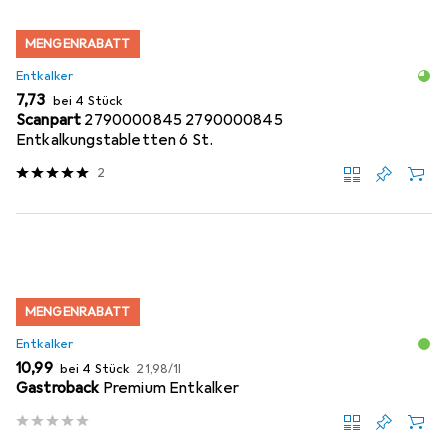
MENGENRABATT
Entkalker
EUR
7,73
bei 4 Stück
Scanpart
2790000845 2790000845
Entkalkungstabletten 6 St.
2
MENGENRABATT
Entkalker
EUR
EUR
10,99
bei 4 Stück
21,98
/
1l
Gastroback
Premium Entkalker