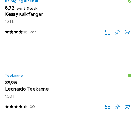
Reinigungsutensil
EUR
8,72
bei 2 Stück
Kessy
Kalkfänger
1 Stk.
265
Teekanne
EUR
39,95
Leonardo
Teekanne
1.50 l
30