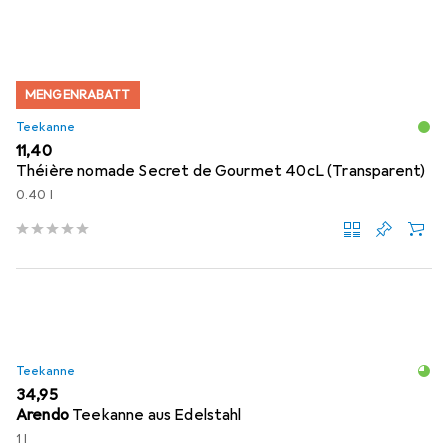
MENGENRABATT
Teekanne
EUR
11,40
Théière nomade Secret de Gourmet 40cL (Transparent)
0.40 l
Teekanne
EUR
34,95
Arendo
Teekanne aus Edelstahl
1 l