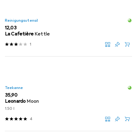
Reinigungsutensil
EUR
12,03
La Cafetière
Kettle
1
Teekanne
EUR
35,90
Leonardo
Moon
1.50 l
4