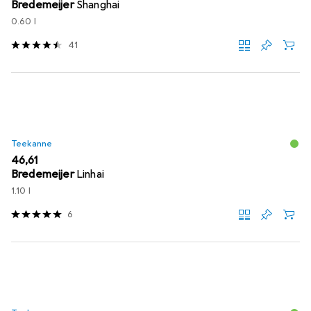
Bredemeijer
Shanghai
0.60 l
41
Teekanne
EUR
46,61
Bredemeijer
Linhai
1.10 l
6