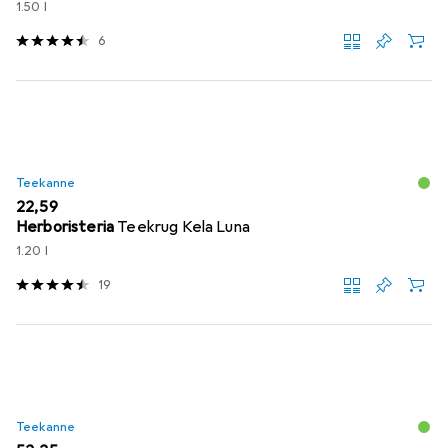
1.50 l
6
Teekanne
EUR
22,59
Herboristeria
Teekrug Kela Luna
1.20 l
19
Teekanne