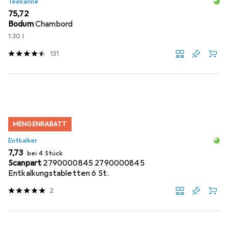
Teekanne
EUR
75,72
Bodum
Chambord
1.30 l
131
MENGENRABATT
Entkalker
EUR
7,73
bei 4 Stück
Scanpart
2790000845 2790000845
Entkalkungstabletten 6 St.
2