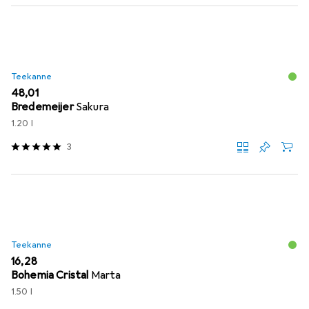
Teekanne
EUR
48,01
Bredemeijer
Sakura
1.20 l
3
Teekanne
EUR
16,28
Bohemia Cristal
Marta
1.50 l