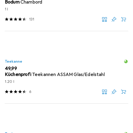
Bodum
Chambord
1 l
131
Teekanne
EUR
49,99
Küchenprofi
Teekannen ASSAM Glas/Edelstahl
1.20 l
6