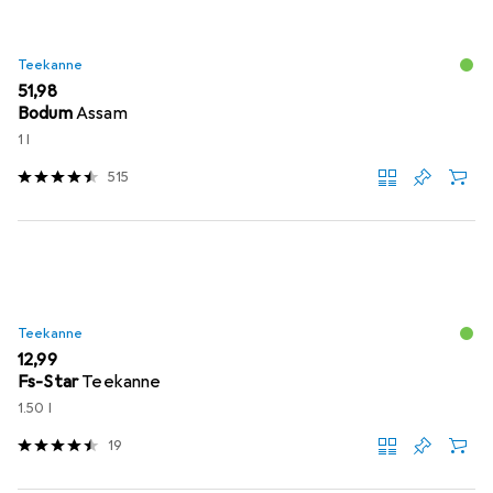
Teekanne
EUR
51,98
Bodum
Assam
1 l
515
Teekanne
EUR
12,99
Fs-Star
Teekanne
1.50 l
19