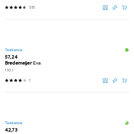
515
Teekanne
EUR
57,24
Bredemeijer
Eva
1.10 l
1
Teekanne
EUR
42,73