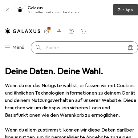
Galaxus
Zur App
Schneller finden und bestellen
Einstellungen
Kundenkonto
Vergleichslisten
Merklisten
Warenkorb
Navigation nach Kategorien
Menü
Suche
sserkocher
Deine Daten. Deine Wahl.
Maestro electric kettle 1.7l MR-051-Grey
Zubehör
Wenn du nur das Nötigste wählst, erfassen wir mit Cookies
und ähnlichen Technologien Informationen zu deinem Gerät
EUR
27,61
Maestro
electric kettle 1.7l MR-051-
und deinem Nutzungsverhalten auf unserer Website. Diese
Grey
brauchen wir, um dir bspw. ein sicheres Login und
1.70 l
Basisfunktionen wie den Warenkorb zu ermöglichen.
Wenn du allem zustimmst, können wir diese Daten darüber
hinaus nutzen, um dir personalisierte Angebote zu zeigen,