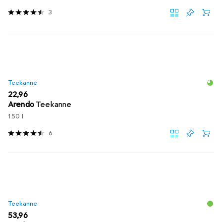
3
Teekanne
EUR
22,96
Arendo
Teekanne
1.50 l
6
Teekanne
EUR
53,96