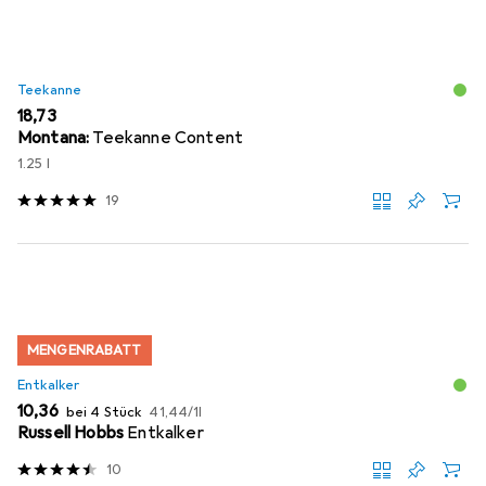
Teekanne
EUR
18,73
Montana:
Teekanne Content
1.25 l
19
MENGENRABATT
Entkalker
EUR
EUR
10,36
bei 4 Stück
41,44
/
1l
Russell Hobbs
Entkalker
10