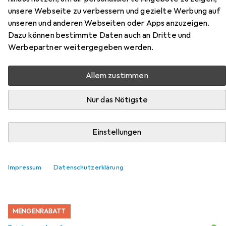
unsere Webseite zu verbessern und gezielte Werbung auf
Zubehör für Maestro electric
unseren und anderen Webseiten oder Apps anzuzeigen.
kettle 1.7l MR-051-Grey
Dazu können bestimmte Daten auch an Dritte und
Werbepartner weitergegeben werden.
Hier findest du passendes Zubehör zum Produkt Maestro
electric kettle 1.7l MR-051-Grey aus den Kategorien
Allem zustimmen
Reinigungsutensil, Teekanne und Entkalker.
Nur das Nötigste
Beliebt
Reinigungsutensil
Teekanne
Entkalker
Ma
Einstellungen
Relevanz
Produktliste
Impressum
Datenschutzerklärung
MENGENRABATT