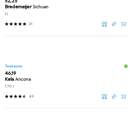
EUR
52,25
Bredemeijer
Sichuan
1 l
31
Teekanne
EUR
46,19
Kela
Ancona
1.70 l
69