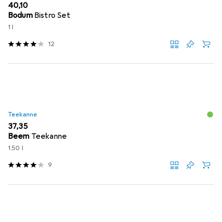
EUR
40,10
Bodum
Bistro Set
1 l
12
Teekanne
EUR
37,35
Beem
Teekanne
1.50 l
9