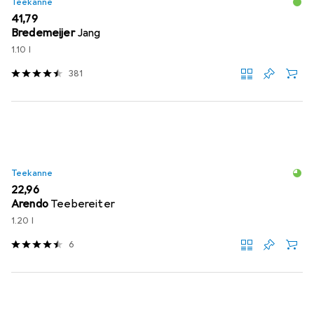
Teekanne
EUR
41,79
Bredemeijer
Jang
1.10 l
381
Teekanne
EUR
22,96
Arendo
Teebereiter
1.20 l
6