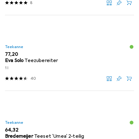
8
Teekanne
EUR
77,20
Eva Solo
Teezubereiter
1 l
40
Teekanne
EUR
64,32
Bredemeijer
Teeset 'Umea' 2-teilig