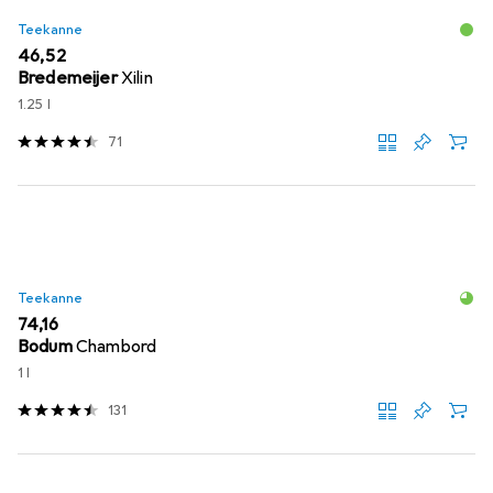
Teekanne
EUR
46,52
Bredemeijer
Xilin
1.25 l
71
Teekanne
EUR
74,16
Bodum
Chambord
1 l
131