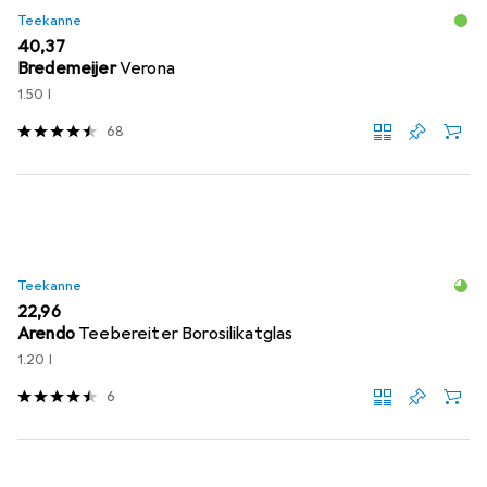
Teekanne
EUR
40,37
Bredemeijer
Verona
1.50 l
68
Teekanne
EUR
22,96
Arendo
Teebereiter Borosilikatglas
1.20 l
6