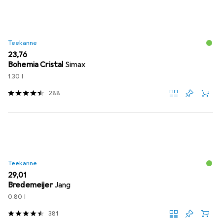
Teekanne
EUR
23,76
Bohemia Cristal
Simax
1.30 l
288
Teekanne
EUR
29,01
Bredemeijer
Jang
0.80 l
381