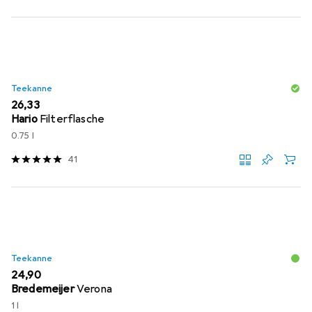
Teekanne
EUR
26,33
Hario
Filterflasche
0.75 l
41
Teekanne
EUR
24,90
Bredemeijer
Verona
1 l