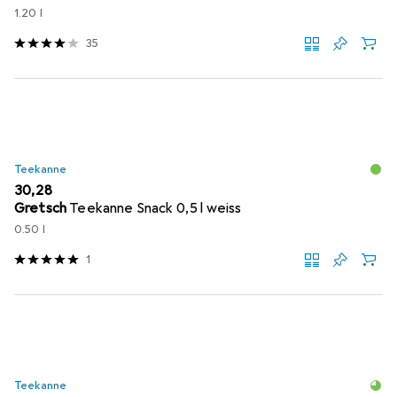
1.20 l
35
Teekanne
EUR
30,28
Gretsch
Teekanne Snack 0,5 l weiss
0.50 l
1
Teekanne