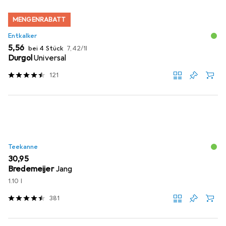
MENGENRABATT
Entkalker
EUR
EUR
5,56
bei 4 Stück
7,42
/
1l
Durgol
Universal
121
Teekanne
EUR
30,95
Bredemeijer
Jang
1.10 l
381