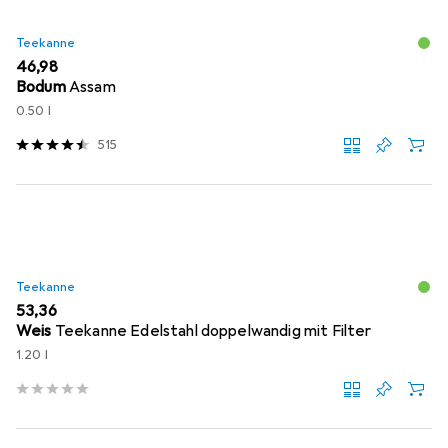
Teekanne
EUR
46,98
Bodum
Assam
0.50 l
515
Teekanne
EUR
53,36
Weis
Teekanne Edelstahl doppelwandig mit Filter
1.20 l