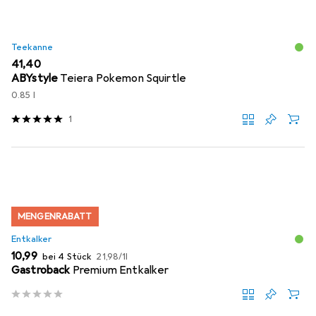
Teekanne
EUR
41,40
ABYstyle
Teiera Pokemon Squirtle
0.85 l
1
MENGENRABATT
Entkalker
EUR
EUR
10,99
bei 4 Stück
21,98
/
1l
Gastroback
Premium Entkalker