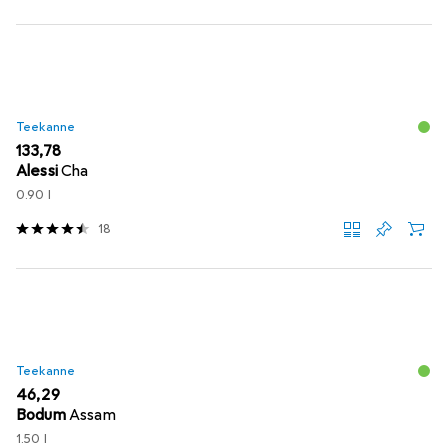
Teekanne
EUR
133,78
Alessi
Cha
0.90 l
18
Teekanne
EUR
46,29
Bodum
Assam
1.50 l