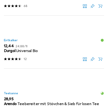
68
Entkalker
EUR
EUR
12,44
24,88
/
1l
Durgol
Universal Bio
12
Teekanne
EUR
28,95
Arendo
Teebereiter mit Stövchen & Sieb für losen Tee