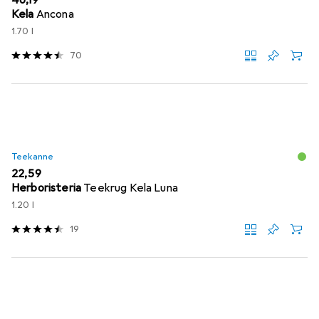
EUR
46,19
Kela
Ancona
1.70 l
70
Teekanne
EUR
22,59
Herboristeria
Teekrug Kela Luna
1.20 l
19