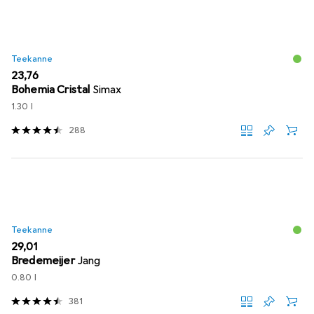
Teekanne
EUR
23,76
Bohemia Cristal
Simax
1.30 l
288
Teekanne
EUR
29,01
Bredemeijer
Jang
0.80 l
381