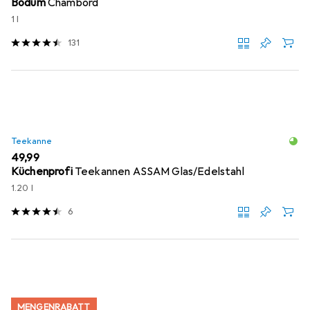
Bodum
Chambord
1 l
131
Teekanne
EUR
49,99
Küchenprofi
Teekannen ASSAM Glas/Edelstahl
1.20 l
6
MENGENRABATT