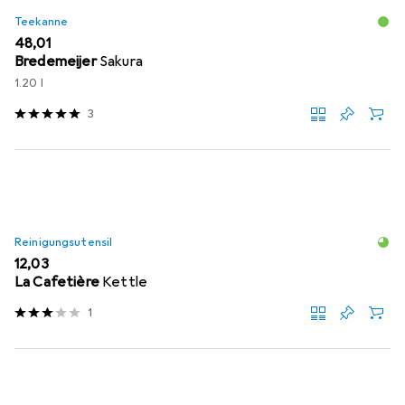
Teekanne
EUR
48,01
Bredemeijer
Sakura
1.20 l
3
Reinigungsutensil
EUR
12,03
La Cafetière
Kettle
1