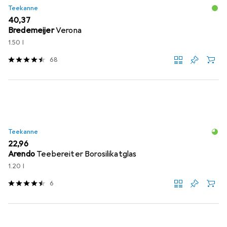
Teekanne
EUR
40,37
Bredemeijer
Verona
1.50 l
68
Teekanne
EUR
22,96
Arendo
Teebereiter Borosilikatglas
1.20 l
6