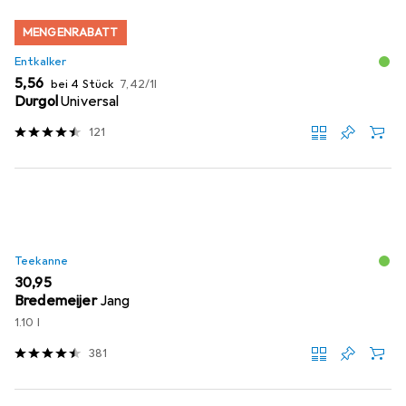
MENGENRABATT
Entkalker
EUR
EUR
5,56
bei 4 Stück
7,42
/
1l
Durgol
Universal
121
Teekanne
EUR
30,95
Bredemeijer
Jang
1.10 l
381