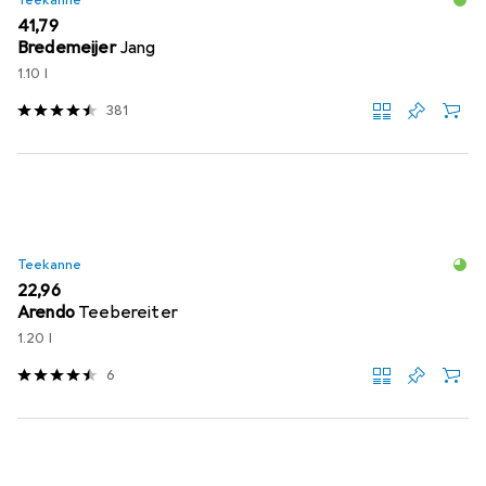
Teekanne
EUR
41,79
Bredemeijer
Jang
1.10 l
381
Teekanne
EUR
22,96
Arendo
Teebereiter
1.20 l
6