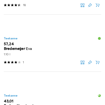
18
Teekanne
EUR
57,24
Bredemeijer
Eva
1.10 l
1
Teekanne
EUR
43,01