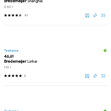
Bredemeijer
Shanghai
0.60 l
41
Teekanne
EUR
46,61
Bredemeijer
Linhai
1.10 l
6