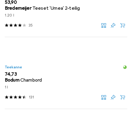
EUR
53,90
Bredemeijer
Teeset 'Umea' 2-teilig
1.20 l
35
Teekanne
EUR
74,73
Bodum
Chambord
1 l
131