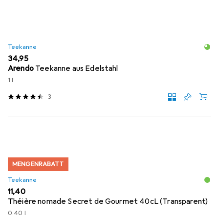
Teekanne
EUR
34,95
Arendo
Teekanne aus Edelstahl
1 l
3
MENGENRABATT
Teekanne
EUR
11,40
Théière nomade Secret de Gourmet 40cL (Transparent)
0.40 l