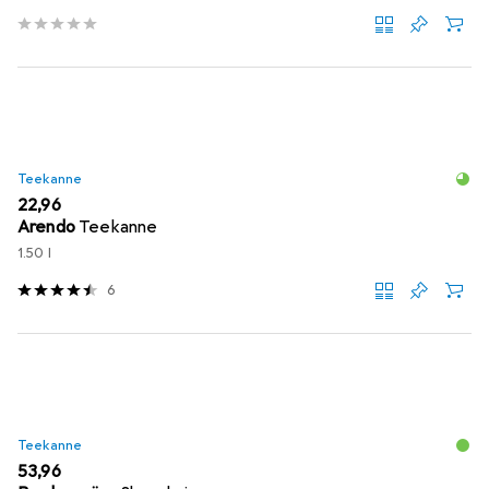
Teekanne
EUR
22,96
Arendo
Teekanne
1.50 l
6
Teekanne
EUR
53,96