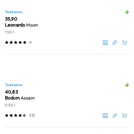
Teekanne
EUR
35,90
Leonardo
Moon
1.50 l
4
Teekanne
EUR
40,83
Bodum
Assam
0.50 l
515