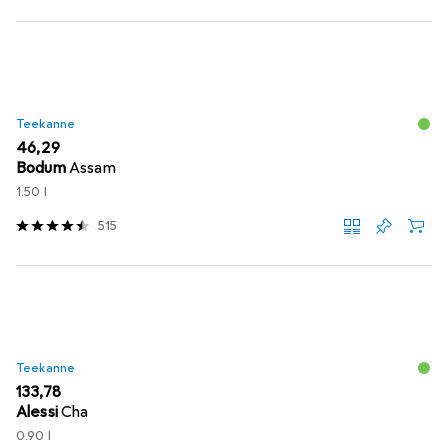
Teekanne
EUR
46,29
Bodum
Assam
1.50 l
515
Teekanne
EUR
133,78
Alessi
Cha
0.90 l