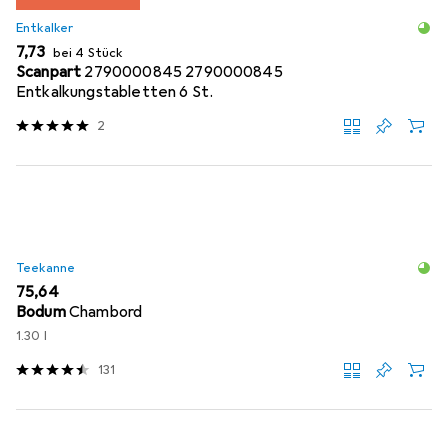
Entkalker
EUR
7,73
bei 4 Stück
Scanpart
2790000845 2790000845
Entkalkungstabletten 6 St.
2
Teekanne
EUR
75,64
Bodum
Chambord
1.30 l
131