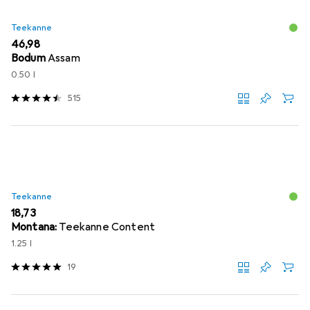
Teekanne
EUR
46,98
Bodum
Assam
0.50 l
515
Teekanne
EUR
18,73
Montana:
Teekanne Content
1.25 l
19