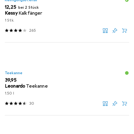
Reinigungsutensil
EUR
12,25
bei 2 Stück
Kessy
Kalkfänger
1 Stk.
265
Teekanne
EUR
39,95
Leonardo
Teekanne
1.50 l
30