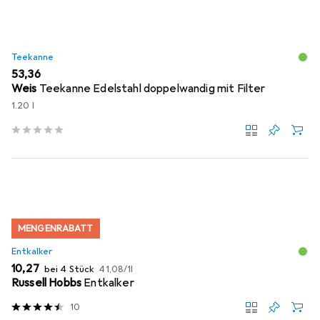
Teekanne
EUR
53,36
Weis
Teekanne Edelstahl doppelwandig mit Filter
1.20 l
MENGENRABATT
Entkalker
EUR
EUR
10,27
bei 4 Stück
41,08
/
1l
Russell Hobbs
Entkalker
10