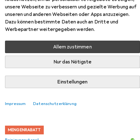
unsere Webseite zu verbessern und gezielte Werbung auf
Zubehör für Philips Viva
unseren und anderen Webseiten oder Apps anzuzeigen.
Collection HD9353/90
Dazu können bestimmte Daten auch an Dritte und
Werbepartner weitergegeben werden.
Hier findest du passendes Zubehör zum Produkt Philips
Viva Collection HD9353/90 aus den Kategorien
Allem zustimmen
Reinigungsutensil, Teekanne und Entkalker.
Nur das Nötigste
Beliebt
Reinigungsutensil
Teekanne
Entkalker
Einstellungen
Relevanz
Produktliste
Impressum
Datenschutzerklärung
MENGENRABATT