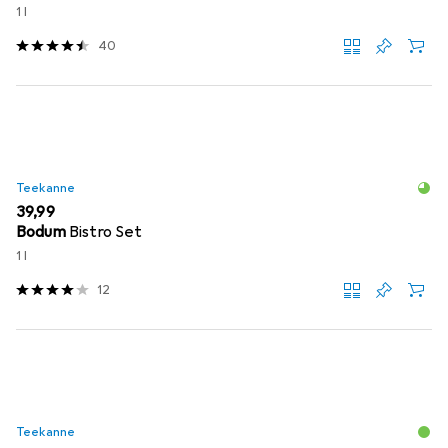
1 l
40
Teekanne
EUR
39,99
Bodum
Bistro Set
1 l
12
Teekanne