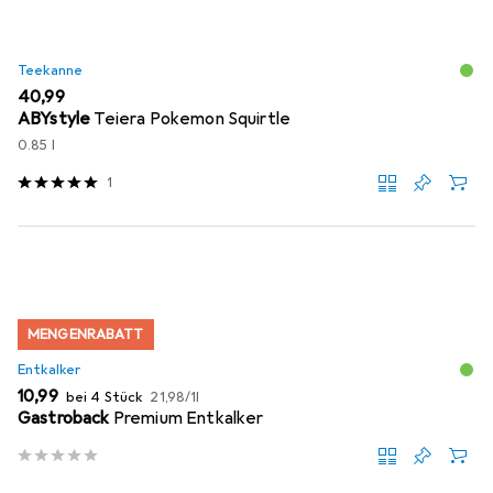
Teekanne
EUR
40,99
ABYstyle
Teiera Pokemon Squirtle
0.85 l
1
MENGENRABATT
Entkalker
EUR
EUR
10,99
bei 4 Stück
21,98
/
1l
Gastroback
Premium Entkalker