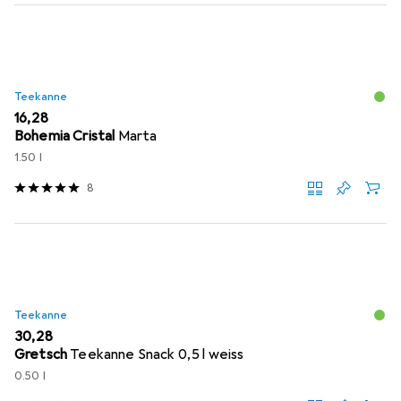
Teekanne
EUR
16,28
Bohemia Cristal
Marta
1.50 l
8
Teekanne
EUR
30,28
Gretsch
Teekanne Snack 0,5 l weiss
0.50 l