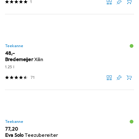
1
Teekanne
EUR
48,–
Bredemeijer
Xilin
1.25 l
71
Teekanne
EUR
77,20
Eva Solo
Teezubereiter