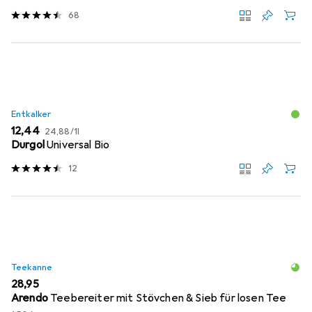
68
Entkalker
EUR
EUR
12,44
24,88
/
1l
Durgol
Universal Bio
12
Teekanne
EUR
28,95
Arendo
Teebereiter mit Stövchen & Sieb für losen Tee