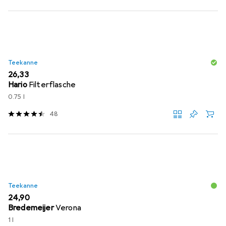
Teekanne
EUR
26,33
Hario
Filterflasche
0.75 l
48
Teekanne
EUR
24,90
Bredemeijer
Verona
1 l