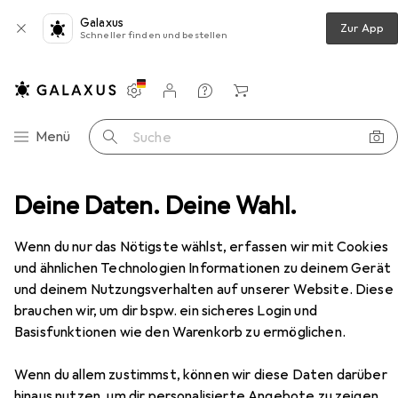
Galaxus
Zur App
Schneller finden und bestellen
Einstellungen
Kundenkonto
Vergleichslisten
Merklisten
Warenkorb
Navigation nach Kategorien
Menü
Suche
Deine Daten. Deine Wahl.
Wasserkocher
Philips Viva Collection HD9353/90
Zubehör
Wenn du nur das Nötigste wählst, erfassen wir mit Cookies
und ähnlichen Technologien Informationen zu deinem Gerät
EUR
53,98
und deinem Nutzungsverhalten auf unserer Website. Diese
Philips
Viva Collection HD9353/90
brauchen wir, um dir bspw. ein sicheres Login und
1.70 l
Basisfunktionen wie den Warenkorb zu ermöglichen.
Wenn du allem zustimmst, können wir diese Daten darüber
hinaus nutzen, um dir personalisierte Angebote zu zeigen,