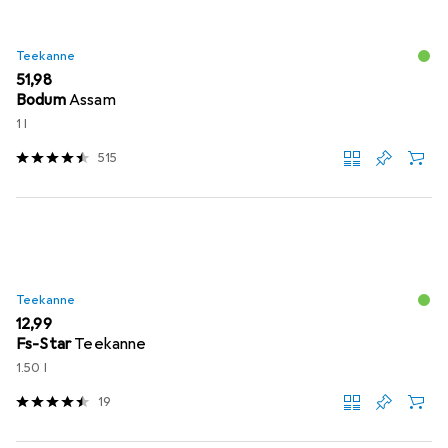
Teekanne
EUR
51,98
Bodum
Assam
1 l
515
Teekanne
EUR
12,99
Fs-Star
Teekanne
1.50 l
19