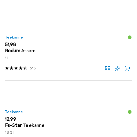
Teekanne
EUR
51,98
Bodum
Assam
1 l
515
Teekanne
EUR
12,99
Fs-Star
Teekanne
1.50 l