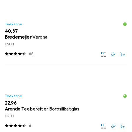
Teekanne
EUR
40,37
Bredemeijer
Verona
1.50 l
68
Teekanne
EUR
22,96
Arendo
Teebereiter Borosilikatglas
1.20 l
6