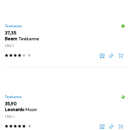
Teekanne
EUR
37,35
Beem
Teekanne
1.50 l
9
Teekanne
EUR
35,90
Leonardo
Moon
1.50 l
4