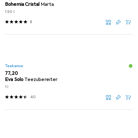
Bohemia Cristal
Marta
1.50 l
8
Teekanne
EUR
77,20
Eva Solo
Teezubereiter
1 l
40