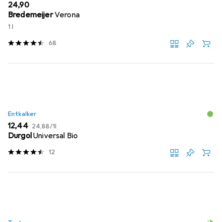
EUR
24,90
Bredemeijer
Verona
1 l
68
Entkalker
EUR
EUR
12,44
24,88
/
1l
Durgol
Universal Bio
12