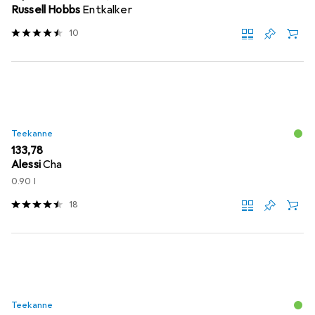
Russell Hobbs
Entkalker
10
Teekanne
EUR
133,78
Alessi
Cha
0.90 l
18
Teekanne