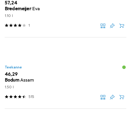
EUR
57,24
Bredemeijer
Eva
1.10 l
1
Teekanne
EUR
46,29
Bodum
Assam
1.50 l
515