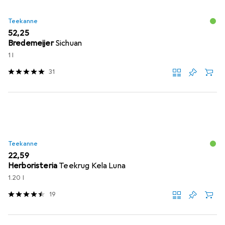
Teekanne
EUR
52,25
Bredemeijer
Sichuan
1 l
31
Teekanne
EUR
22,59
Herboristeria
Teekrug Kela Luna
1.20 l
19