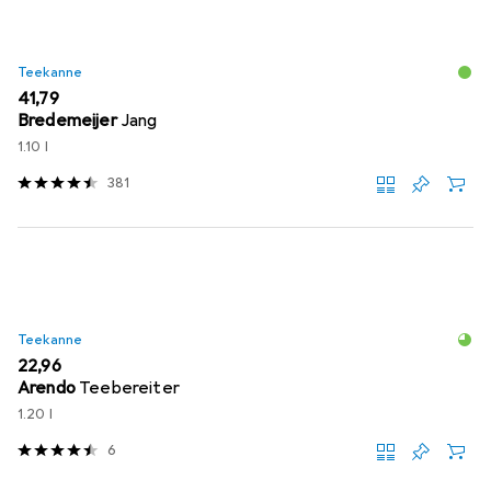
Teekanne
EUR
41,79
Bredemeijer
Jang
1.10 l
381
Teekanne
EUR
22,96
Arendo
Teebereiter
1.20 l
6