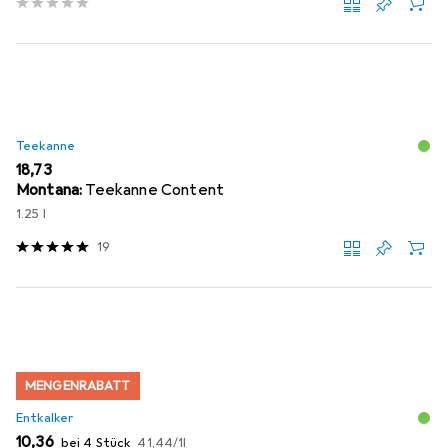
Teekanne
EUR
18,73
Montana:
Teekanne Content
1.25 l
19
MENGENRABATT
Entkalker
EUR
EUR
10,36
bei 4 Stück
41,44
/
1l