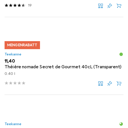
19
MENGENRABATT
Teekanne
EUR
11,40
Théière nomade Secret de Gourmet 40cL (Transparent)
0.40 l
Teekanne