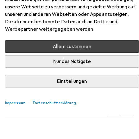
unsere Webseite zu verbessern und gezielte Werbung auf
unseren und anderen Webseiten oder Apps anzuzeigen.
Dazu können bestimmte Daten auch an Dritte und
Zubehör für Rommelsbacher TA
Werbepartner weitergegeben werden.
1200
Allem zustimmen
Hier findest du passendes Zubehör zum Produkt
Nur das Nötigste
Rommelsbacher TA 1200 aus den Kategorien
Reinigungsutensil, Teekanne und Entkalker.
Einstellungen
Beliebt
Reinigungsutensil
Teekanne
Entkalker
Impressum
Datenschutzerklärung
Relevanz
Produktliste