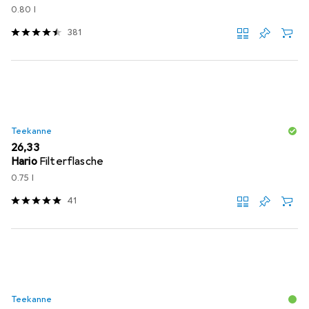
0.80 l
381
Teekanne
EUR
26,33
Hario
Filterflasche
0.75 l
41
Teekanne