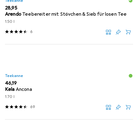
Teekanne
EUR
28,95
Arendo
Teebereiter mit Stövchen & Sieb für losen Tee
1.50 l
6
Teekanne
EUR
46,19
Kela
Ancona
1.70 l
69