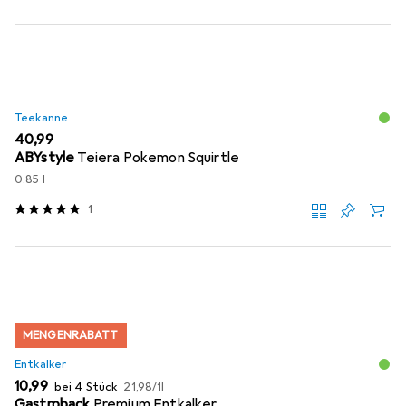
Teekanne
EUR
40,99
ABYstyle
Teiera Pokemon Squirtle
0.85 l
1
MENGENRABATT
Entkalker
EUR
EUR
10,99
bei 4 Stück
21,98
/
1l
Gastroback
Premium Entkalker