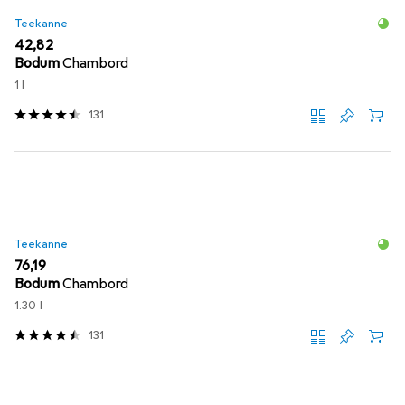
Teekanne
EUR
42,82
Bodum
Chambord
1 l
131
Teekanne
EUR
76,19
Bodum
Chambord
1.30 l
131