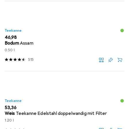
Teekanne
EUR
46,98
Bodum
Assam
0.50 l
515
Teekanne
EUR
53,36
Weis
Teekanne Edelstahl doppelwandig mit Filter
1.20 l