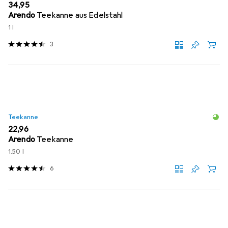
EUR
34,95
Arendo
Teekanne aus Edelstahl
1 l
3
Teekanne
EUR
22,96
Arendo
Teekanne
1.50 l
6