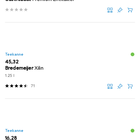
Teekanne
EUR
45,32
Bredemeijer
Xilin
1.25 l
71
Teekanne
EUR
16,28