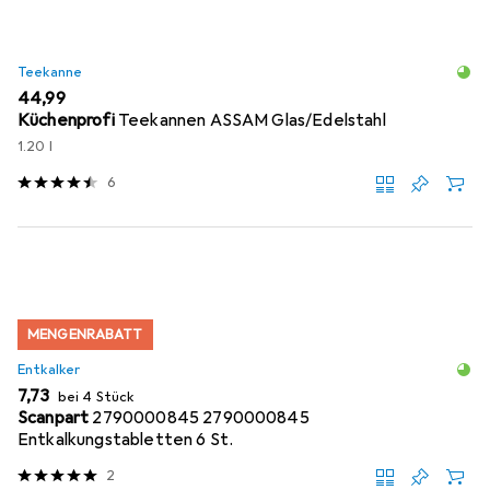
Teekanne
EUR
44,99
Küchenprofi
Teekannen ASSAM Glas/Edelstahl
1.20 l
6
MENGENRABATT
Entkalker
EUR
7,73
bei 4 Stück
Scanpart
2790000845 2790000845
Entkalkungstabletten 6 St.
2