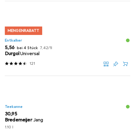
MENGENRABATT
Entkalker
EUR
EUR
5,56
bei 4 Stück
7,42
/
1l
Durgol
Universal
121
Teekanne
EUR
30,95
Bredemeijer
Jang
1.10 l