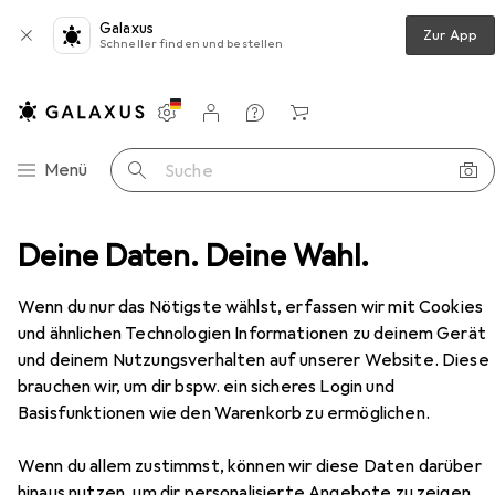
Galaxus
Zur App
Schneller finden und bestellen
Einstellungen
Kundenkonto
Vergleichslisten
Merklisten
Warenkorb
Navigation nach Kategorien
Menü
Suche
ereitung
Deine Daten. Deine Wahl.
Wasserkocher
Rommelsbacher TA 1200
Zubehör
Wenn du nur das Nötigste wählst, erfassen wir mit Cookies
und ähnlichen Technologien Informationen zu deinem Gerät
und deinem Nutzungsverhalten auf unserer Website. Diese
EUR
100,45
brauchen wir, um dir bspw. ein sicheres Login und
Rommelsbacher
TA 1200
Basisfunktionen wie den Warenkorb zu ermöglichen.
1 l
Wenn du allem zustimmst, können wir diese Daten darüber
hinaus nutzen, um dir personalisierte Angebote zu zeigen,