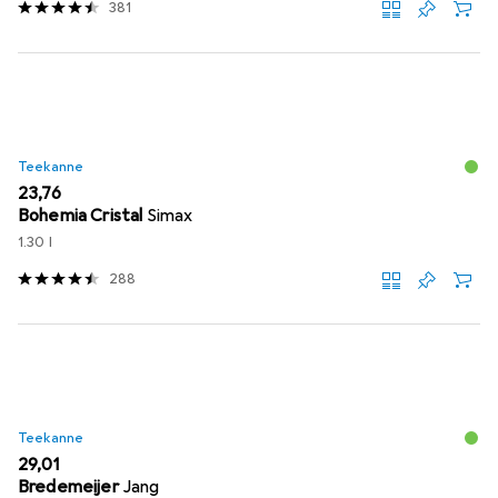
381
Teekanne
EUR
23,76
Bohemia Cristal
Simax
1.30 l
288
Teekanne
EUR
29,01
Bredemeijer
Jang