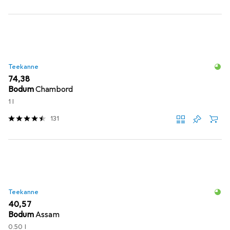
Teekanne
EUR
74,38
Bodum
Chambord
1 l
131
Teekanne
EUR
40,57
Bodum
Assam
0.50 l