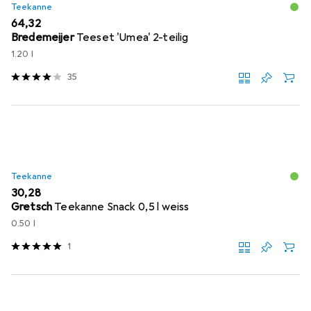
Teekanne
EUR
64,32
Bredemeijer
Teeset 'Umea' 2-teilig
1.20 l
35
Teekanne
EUR
30,28
Gretsch
Teekanne Snack 0,5 l weiss
0.50 l
1