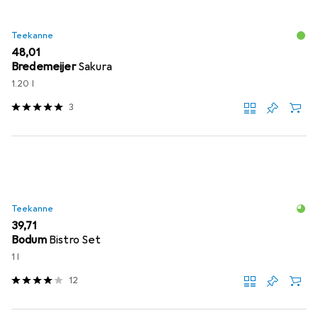
Teekanne
EUR
48,01
Bredemeijer
Sakura
1.20 l
3
Teekanne
EUR
39,71
Bodum
Bistro Set
1 l
12