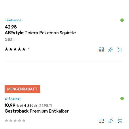
Teekanne
EUR
42,98
ABYstyle
Teiera Pokemon Squirtle
0.85 l
1
MENGENRABATT
Entkalker
EUR
EUR
10,99
bei 4 Stück
21,98
/
1l
Gastroback
Premium Entkalker