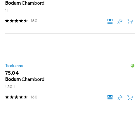
Bodum
Chambord
1 l
160
Teekanne
EUR
75,04
Bodum
Chambord
1.30 l
160