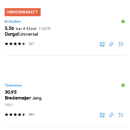
MENGENRABATT
Entkalker
EUR
EUR
5,56
bei 4 Stück
7,42
/
1l
Durgol
Universal
121
Teekanne
EUR
30,95
Bredemeijer
Jang
1.10 l
381