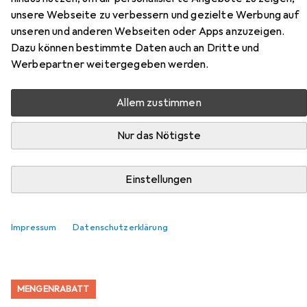
unsere Webseite zu verbessern und gezielte Werbung auf
Zubehör für Sencor electric
unseren und anderen Webseiten oder Apps anzuzeigen.
kettle 1.5L, smart SWK1590SS
Dazu können bestimmte Daten auch an Dritte und
Werbepartner weitergegeben werden.
Hier findest du passendes Zubehör zum Produkt Sencor
electric kettle 1.5L, smart SWK1590SS aus den
Allem zustimmen
Kategorien Reinigungsutensil, Teekanne und Entkalker.
Nur das Nötigste
Beliebt
Reinigungsutensil
Teekanne
Entkalker
Einstellungen
Relevanz
Impressum
Datenschutzerklärung
Produktliste
MENGENRABATT