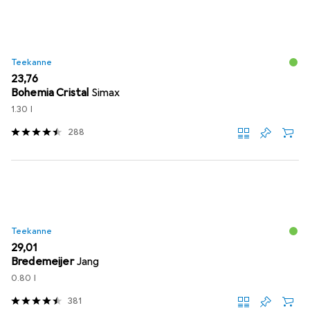
Teekanne
EUR
23,76
Bohemia Cristal
Simax
1.30 l
288
Teekanne
EUR
29,01
Bredemeijer
Jang
0.80 l
381