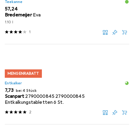
Teekanne
EUR
57,24
Bredemeijer
Eva
1.10 l
1
MENGENRABATT
Entkalker
EUR
7,73
bei 4 Stück
Scanpart
2790000845 2790000845
Entkalkungstabletten 6 St.
2