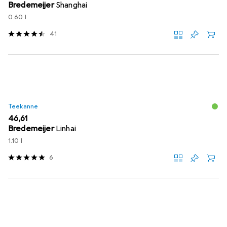
Bredemeijer
Shanghai
0.60 l
41
Teekanne
EUR
46,61
Bredemeijer
Linhai
1.10 l
6