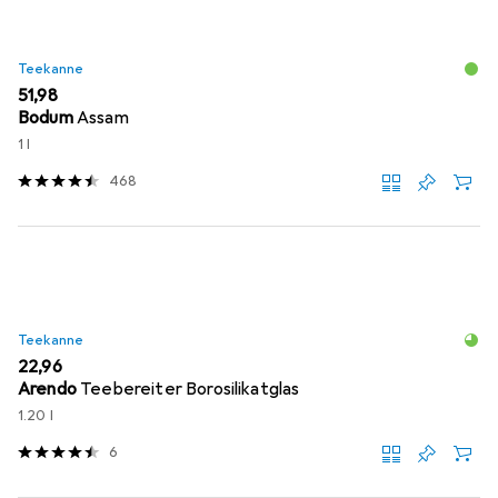
Teekanne
EUR
51,98
Bodum
Assam
1 l
468
Teekanne
EUR
22,96
Arendo
Teebereiter Borosilikatglas
1.20 l
6