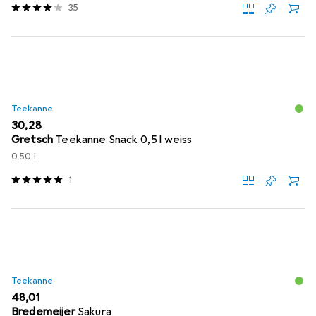
35
Teekanne
EUR
30,28
Gretsch
Teekanne Snack 0,5 l weiss
0.50 l
1
Teekanne
EUR
48,01
Bredemeijer
Sakura