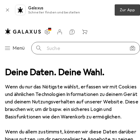
Galaxus
Zur App
Schneller finden und bestellen
Einstellungen
Kundenkonto
Vergleichslisten
Merklisten
Warenkorb
Navigation nach Kategorien
Menü
Suche
rkocher
Deine Daten. Deine Wahl.
Sencor electric kettle 1.5L, smart SWK1590SS
Zubehör
Wenn du nur das Nötigste wählst, erfassen wir mit Cookies
und ähnlichen Technologien Informationen zu deinem Gerät
EUR
72,90
Sencor
electric kettle 1.5L, smart
und deinem Nutzungsverhalten auf unserer Website. Diese
SWK1590SS
brauchen wir, um dir bspw. ein sicheres Login und
1.50 l
Basisfunktionen wie den Warenkorb zu ermöglichen.
Wenn du allem zustimmst, können wir diese Daten darüber
hinaus nutzen, um dir personalisierte Angebote zu zeigen,