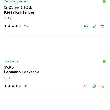
Reinigungsutensil
EUR
12,25
bei 2 Stück
Kessy
Kalkfänger
1 Stk.
265
Teekanne
EUR
39,95
Leonardo
Teekanne
1.50 l
31