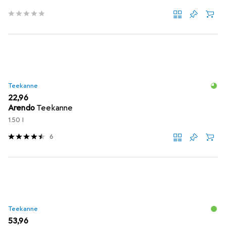
Teekanne
EUR
22,96
Arendo
Teekanne
1.50 l
6
Teekanne
EUR
53,96