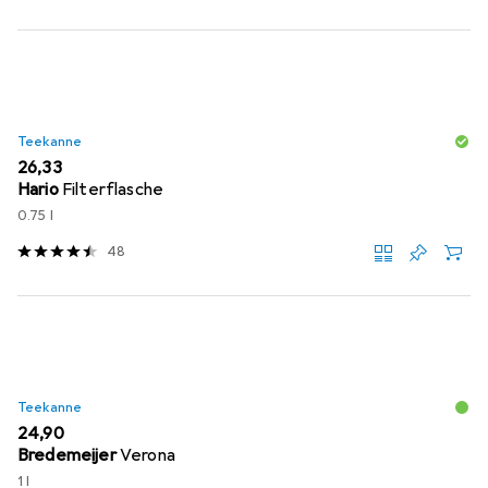
Teekanne
EUR
26,33
Hario
Filterflasche
0.75 l
48
Teekanne
EUR
24,90
Bredemeijer
Verona
1 l