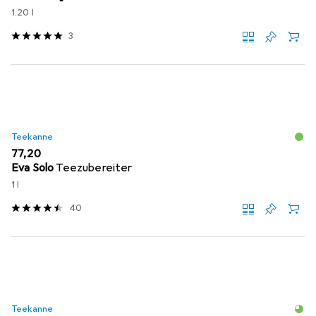
1.20 l
3
Teekanne
EUR
77,20
Eva Solo
Teezubereiter
1 l
40
Teekanne