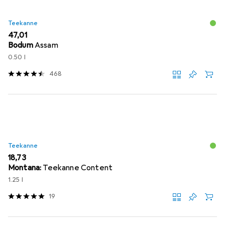
Teekanne
EUR
47,01
Bodum
Assam
0.50 l
468
Teekanne
EUR
18,73
Montana:
Teekanne Content
1.25 l
19