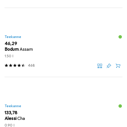
Teekanne
EUR
46,29
Bodum
Assam
1.50 l
468
Teekanne
EUR
133,78
Alessi
Cha
0.90 l