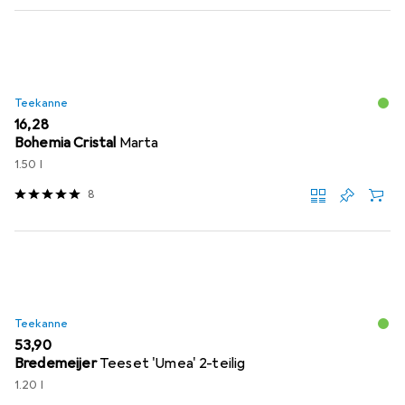
Teekanne
EUR
16,28
Bohemia Cristal
Marta
1.50 l
8
Teekanne
EUR
53,90
Bredemeijer
Teeset 'Umea' 2-teilig
1.20 l