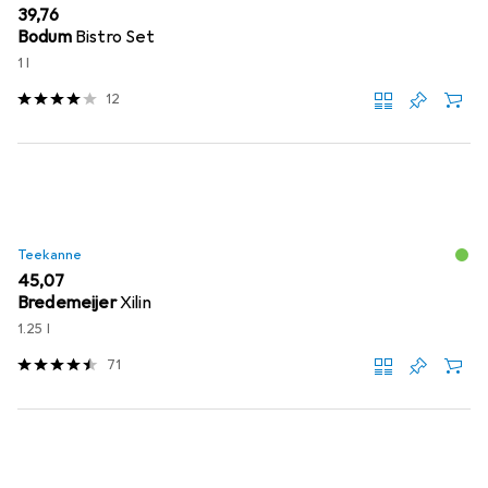
EUR
39,76
Bodum
Bistro Set
1 l
12
Teekanne
EUR
45,07
Bredemeijer
Xilin
1.25 l
71