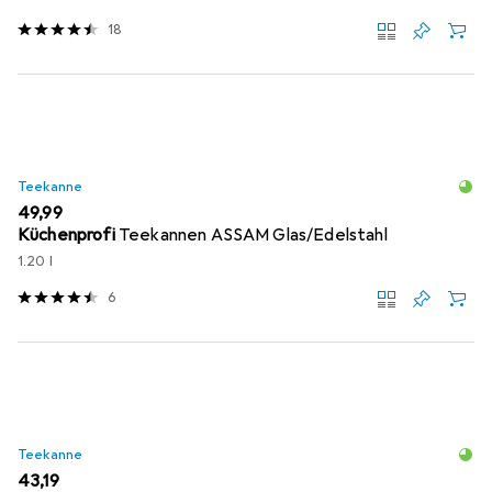
18
Teekanne
EUR
49,99
Küchenprofi
Teekannen ASSAM Glas/Edelstahl
1.20 l
6
Teekanne
EUR
43,19