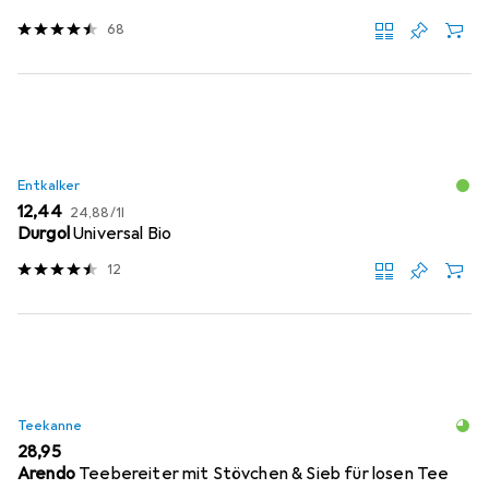
68
Entkalker
EUR
EUR
12,44
24,88
/
1l
Durgol
Universal Bio
12
Teekanne
EUR
28,95
Arendo
Teebereiter mit Stövchen & Sieb für losen Tee