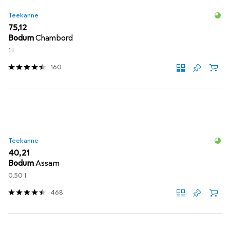
Teekanne
EUR
75,12
Bodum
Chambord
1 l
160
Teekanne
EUR
40,21
Bodum
Assam
0.50 l
468