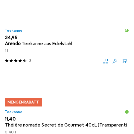
Teekanne
EUR
34,95
Arendo
Teekanne aus Edelstahl
1 l
3
MENGENRABATT
Teekanne
EUR
11,40
Théière nomade Secret de Gourmet 40cL (Transparent)
0.40 l