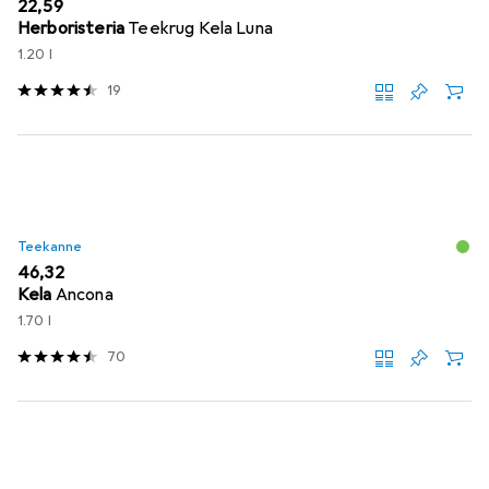
EUR
22,59
Herboristeria
Teekrug Kela Luna
1.20 l
19
Teekanne
EUR
46,32
Kela
Ancona
1.70 l
70