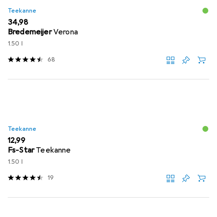
Teekanne
EUR
34,98
Bredemeijer
Verona
1.50 l
68
Teekanne
EUR
12,99
Fs-Star
Teekanne
1.50 l
19