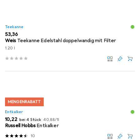
Teekanne
EUR
53,36
Weis
Teekanne Edelstahl doppelwandig mit Filter
1.20 l
MENGENRABATT
Entkalker
EUR
EUR
10,22
bei 4 Stück
40,88
/
1l
Russell Hobbs
Entkalker
10