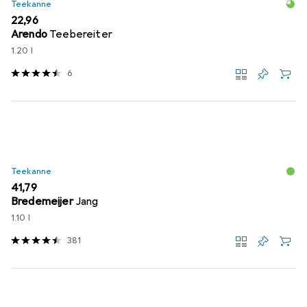
Teekanne
EUR
22,96
Arendo
Teebereiter
1.20 l
6
Teekanne
EUR
41,79
Bredemeijer
Jang
1.10 l
381