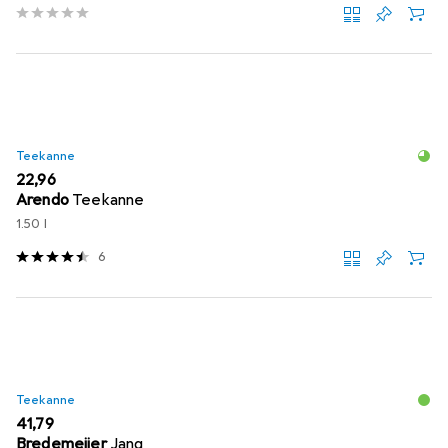
Teekanne
EUR
22,96
Arendo
Teekanne
1.50 l
6
Teekanne
EUR
41,79
Bredemeijer
Jang