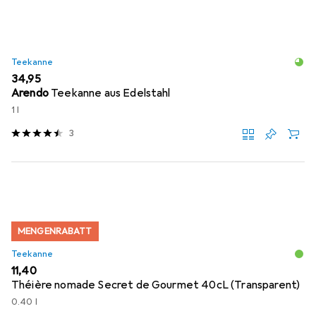
Teekanne
EUR
34,95
Arendo
Teekanne aus Edelstahl
1 l
3
MENGENRABATT
Teekanne
EUR
11,40
Théière nomade Secret de Gourmet 40cL (Transparent)
0.40 l