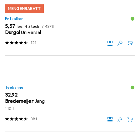
MENGENRABATT
Entkalker
EUR
EUR
5,57
bei 4 Stück
7,43
/
1l
Durgol
Universal
121
Teekanne
EUR
32,92
Bredemeijer
Jang
1.10 l
381