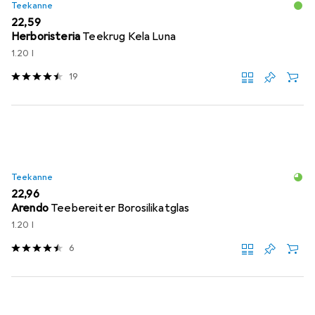
Teekanne
EUR
22,59
Herboristeria
Teekrug Kela Luna
1.20 l
19
Teekanne
EUR
22,96
Arendo
Teebereiter Borosilikatglas
1.20 l
6