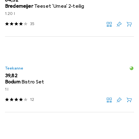
Bredemeijer
Teeset 'Umea' 2-teilig
1.20 l
35
Teekanne
EUR
39,82
Bodum
Bistro Set
1 l
12