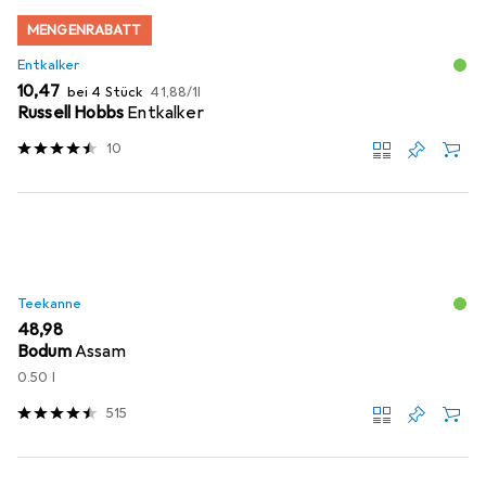
MENGENRABATT
Entkalker
EUR
EUR
10,47
bei 4 Stück
41,88
/
1l
Russell Hobbs
Entkalker
10
Teekanne
EUR
48,98
Bodum
Assam
0.50 l
515