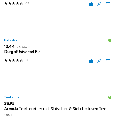
68
Entkalker
EUR
EUR
12,44
24,88
/
1l
Durgol
Universal Bio
12
Teekanne
EUR
28,95
Arendo
Teebereiter mit Stövchen & Sieb für losen Tee
1.50 l