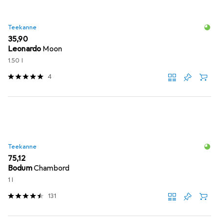
Teekanne
EUR
35,90
Leonardo
Moon
1.50 l
4
Teekanne
EUR
75,12
Bodum
Chambord
1 l
131