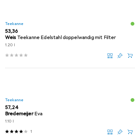
Teekanne
EUR
53,36
Weis
Teekanne Edelstahl doppelwandig mit Filter
1.20 l
Teekanne
EUR
57,24
Bredemeijer
Eva
1.10 l
1