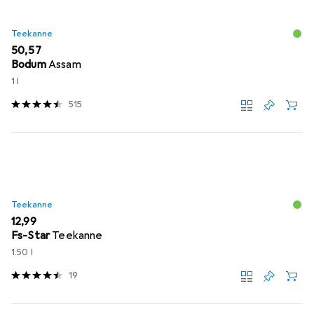
Teekanne
EUR
50,57
Bodum
Assam
1 l
515
Teekanne
EUR
12,99
Fs-Star
Teekanne
1.50 l
19