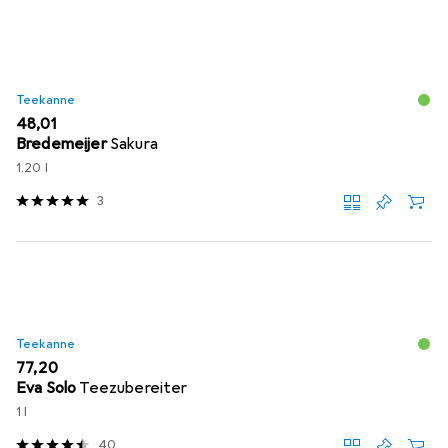
Teekanne
EUR
48,01
Bredemeijer
Sakura
1.20 l
3
Teekanne
EUR
77,20
Eva Solo
Teezubereiter
1 l
40