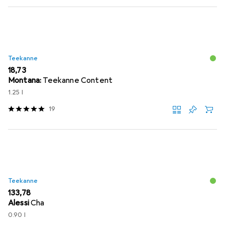
Teekanne
EUR
18,73
Montana:
Teekanne Content
1.25 l
19
Teekanne
EUR
133,78
Alessi
Cha
0.90 l