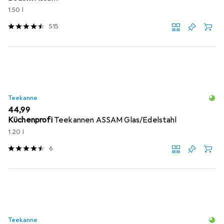
1.50 l
515
Teekanne
EUR
44,99
Küchenprofi
Teekannen ASSAM Glas/Edelstahl
1.20 l
6
Teekanne