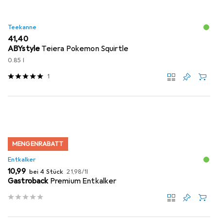
Teekanne
EUR
41,40
ABYstyle
Teiera Pokemon Squirtle
0.85 l
1
MENGENRABATT
Entkalker
EUR
EUR
10,99
bei 4 Stück
21,98
/
1l
Gastroback
Premium Entkalker