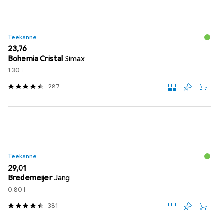
Teekanne
EUR
23,76
Bohemia Cristal
Simax
1.30 l
287
Teekanne
EUR
29,01
Bredemeijer
Jang
0.80 l
381