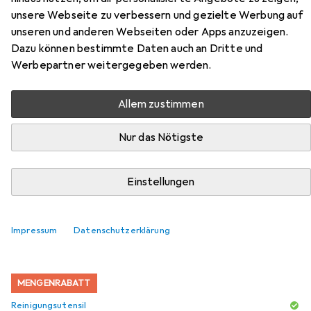
Zubehör für Tristar
unsere Webseite zu verbessern und gezielte Werbung auf
unseren und anderen Webseiten oder Apps anzuzeigen.
Wasserkocher WK-3380
Dazu können bestimmte Daten auch an Dritte und
Werbepartner weitergegeben werden.
Hier findest du passendes Zubehör zum Produkt Tristar
Wasserkocher WK-3380 aus den Kategorien
Allem zustimmen
Reinigungsutensil, Teekanne und Entkalker.
Nur das Nötigste
Beliebt
Reinigungsutensil
Teekanne
Entkalker
Einstellungen
Relevanz
Produktliste
Impressum
Datenschutzerklärung
MENGENRABATT
Reinigungsutensil