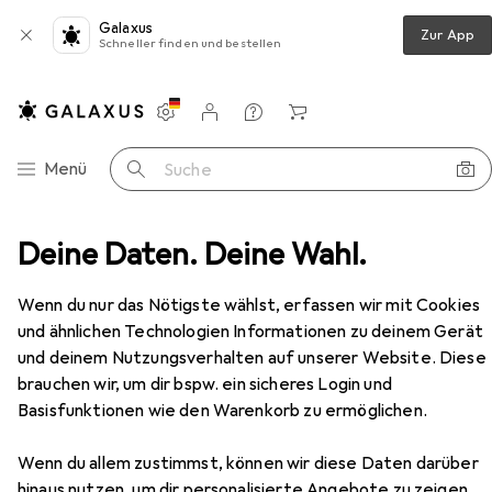
Galaxus
Zur App
Schneller finden und bestellen
Einstellungen
Kundenkonto
Vergleichslisten
Merklisten
Warenkorb
Navigation nach Kategorien
Menü
Suche
ung
Deine Daten. Deine Wahl.
Wasserkocher
Tristar Wasserkocher WK-3380
Zubehör
Wenn du nur das Nötigste wählst, erfassen wir mit Cookies
und ähnlichen Technologien Informationen zu deinem Gerät
Tristar
Wasserkocher WK-3380
und deinem Nutzungsverhalten auf unserer Website. Diese
1.70 l
brauchen wir, um dir bspw. ein sicheres Login und
Basisfunktionen wie den Warenkorb zu ermöglichen.
Wenn du allem zustimmst, können wir diese Daten darüber
hinaus nutzen, um dir personalisierte Angebote zu zeigen,