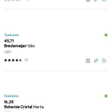
Teekanne
EUR
45,71
Bredemeijer
Xilin
1.25 l
71
Teekanne
EUR
16,28
Bohemia Cristal
Marta