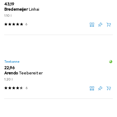
EUR
43,19
Bredemeijer
Linhai
1.10 l
6
Teekanne
EUR
22,96
Arendo
Teebereiter
1.20 l
6