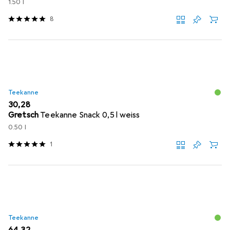
1.50 l
8
Teekanne
EUR
30,28
Gretsch
Teekanne Snack 0,5 l weiss
0.50 l
1
Teekanne
EUR
64,32