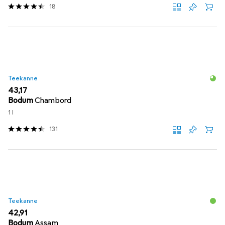
18
Teekanne
EUR
43,17
Bodum
Chambord
1 l
131
Teekanne
EUR
42,91
Bodum
Assam