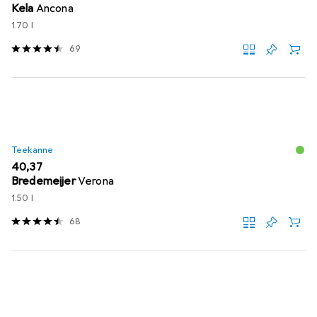
Kela
Ancona
1.70 l
69
Teekanne
EUR
40,37
Bredemeijer
Verona
1.50 l
68