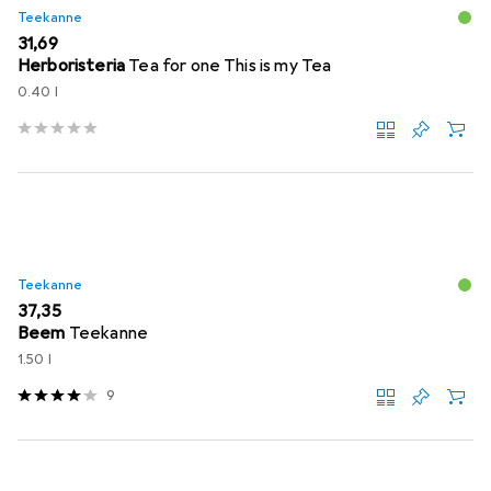
Teekanne
EUR
31,69
Herboristeria
Tea for one This is my Tea
0.40 l
Teekanne
EUR
37,35
Beem
Teekanne
1.50 l
9