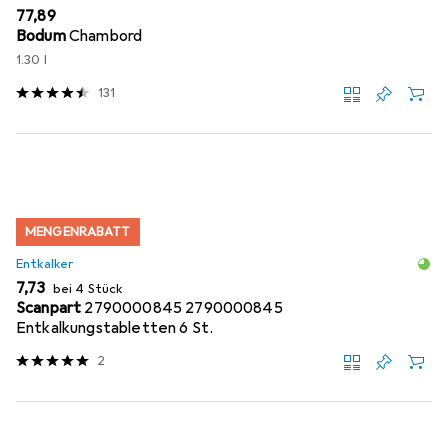
EUR
77,89
Bodum
Chambord
1.30 l
131
MENGENRABATT
Entkalker
EUR
7,73
bei 4 Stück
Scanpart
2790000845 2790000845
Entkalkungstabletten 6 St.
2