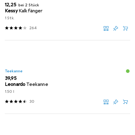
EUR
12,25
bei 2 Stück
Kessy
Kalkfänger
1 Stk.
264
Teekanne
EUR
39,95
Leonardo
Teekanne
1.50 l
30