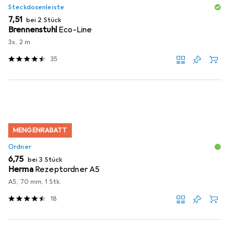
Steckdosenleiste
EUR
7,51
bei 2 Stück
Brennenstuhl
Eco-Line
3x, 2 m
35
MENGENRABATT
Ordner
EUR
6,75
bei 3 Stück
Herma
Rezeptordner A5
A5, 70 mm, 1 Stk.
18