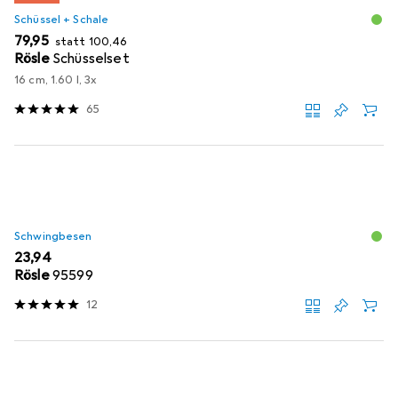
Schüssel + Schale
EUR
EUR
79,95
statt
100,46
Rösle
Schüsselset
16 cm, 1.60 l, 3x
65
Schwingbesen
EUR
23,94
Rösle
95599
12