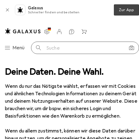
Galaxus
Zur App
Schneller finden und bestellen
Einstellungen
Kundenkonto
Vergleichslisten
Merklisten
Warenkorb
Navigation nach Kategorien
Menü
Suche
ochen am Tisch
Deine Daten. Deine Wahl.
Fun Kitchen
Unold Pancake Maker
Zubehör
Wenn du nur das Nötigste wählst, erfassen wir mit Cookies
EUR
31,36
und ähnlichen Technologien Informationen zu deinem Gerät
Unold
Pancake Maker
und deinem Nutzungsverhalten auf unserer Website. Diese
brauchen wir, um dir bspw. ein sicheres Login und
Basisfunktionen wie den Warenkorb zu ermöglichen.
Zubehör für Unold Pancake
Wenn du allem zustimmst, können wir diese Daten darüber
Maker
hinaus nutzen, um dir personalisierte Angebote zu zeigen,