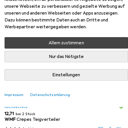
unsere Webseite zu verbessern und gezielte Werbung auf
Hier findest du passendes Zubehör zum Produkt Unold
unseren und anderen Webseiten oder Apps anzuzeigen.
Pancake Maker aus den Kategorien Kochbesteck,
Dazu können bestimmte Daten auch an Dritte und
Küchenwaage und Steckdosenleiste.
Werbepartner weitergegeben werden.
Allem zustimmen
Beliebt
Kochbesteck
Küchenwaage
Steckdosenleist
Nur das Nötigste
Relevanz
Produktliste
Einstellungen
Impressum
Datenschutzerklärung
MENGENRABATT
Kochbesteck
EUR
12,71
bei 2 Stück
WMF
Crepes Teigverteiler