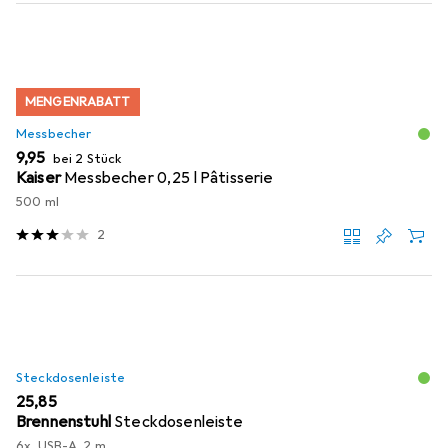
MENGENRABATT
Messbecher
EUR
9,95
bei 2 Stück
Kaiser
Messbecher 0,25 l Pâtisserie
500 ml
2
Steckdosenleiste
EUR
25,85
Brennenstuhl
Steckdosenleiste
6x, USB-A, 2 m