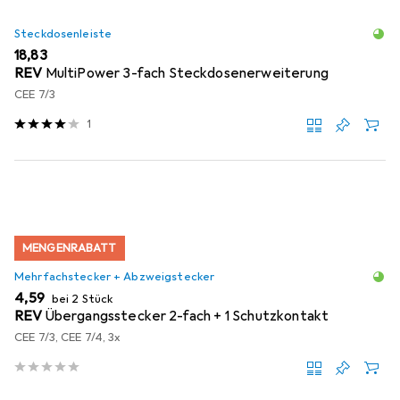
Steckdosenleiste
EUR
18,83
REV
MultiPower 3-fach Steckdosenerweiterung
CEE 7/3
1
MENGENRABATT
Mehrfachstecker + Abzweigstecker
EUR
4,59
bei 2 Stück
REV
Übergangsstecker 2-fach + 1 Schutzkontakt
CEE 7/3, CEE 7/4, 3x