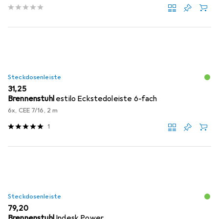
Steckdosenleiste
EUR
31,25
Brennenstuhl
estilo Eckstedoleiste 6-fach
6x, CEE 7/16, 2 m
1
Steckdosenleiste
EUR
79,20
Brennenstuhl
Indesk Power