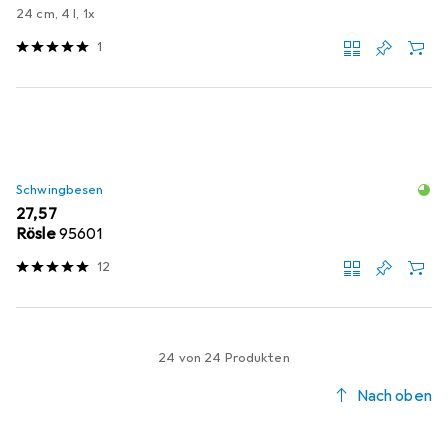
24 cm, 4 l, 1x
1
Schwingbesen
EUR
27,57
Rösle
95601
12
24 von 24 Produkten
Nach oben