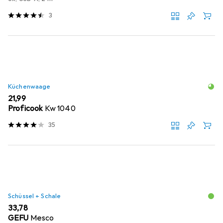
3
Küchenwaage
EUR
21,99
Proficook
Kw 1040
35
Schüssel + Schale
EUR
33,78
GEFU
Mesco