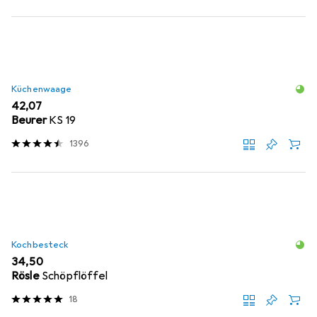
Küchenwaage
EUR
42,07
Beurer
KS 19
1396
Kochbesteck
EUR
34,50
Rösle
Schöpflöffel
18