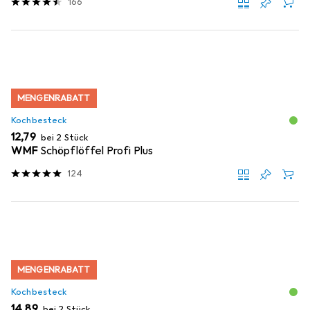
166
MENGENRABATT
Kochbesteck
EUR
12,79
bei 2 Stück
WMF
Schöpflöffel Profi Plus
124
MENGENRABATT
Kochbesteck
EUR
14,89
bei 2 Stück