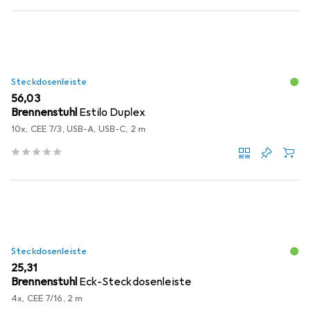
Steckdosenleiste
EUR
56,03
Brennenstuhl
Estilo Duplex
10x, CEE 7/3, USB-A, USB-C, 2 m
Steckdosenleiste
EUR
25,31
Brennenstuhl
Eck-Steckdosenleiste
4x, CEE 7/16, 2 m