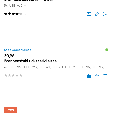
5x, USB-A, 2 m
2
Steckdosenleiste
EUR
30,96
Brennenstuhl
Eckstedoleiste
6x, CEE 7/16, CEE 7/17, CEE 7/3, CEE 7/4, CEE 7/5, CEE 7/6, CEE 7/7, Typ 12, Typ 13, Typ 15, Typ 23, USB-A, 2 m
−20%