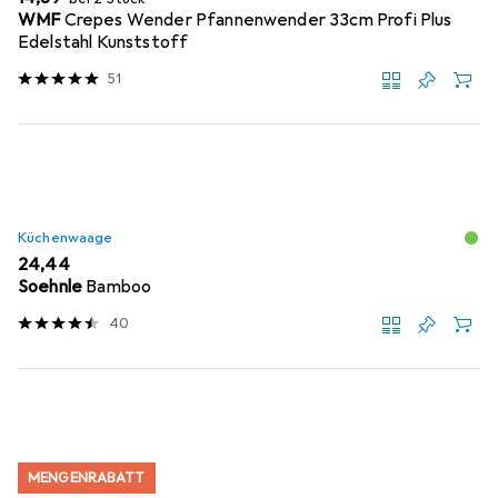
WMF
Crepes Wender Pfannenwender 33cm Profi Plus
Edelstahl Kunststoff
51
Küchenwaage
EUR
24,44
Soehnle
Bamboo
40
MENGENRABATT