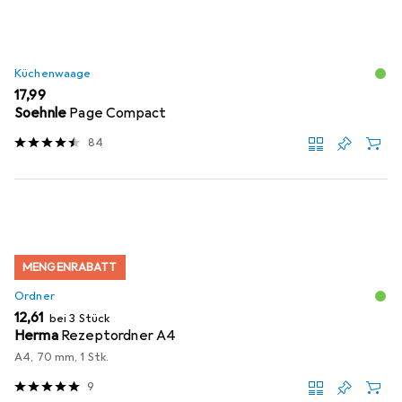
Küchenwaage
EUR
17,99
Soehnle
Page Compact
84
MENGENRABATT
Ordner
EUR
12,61
bei 3 Stück
Herma
Rezeptordner A4
A4, 70 mm, 1 Stk.
9