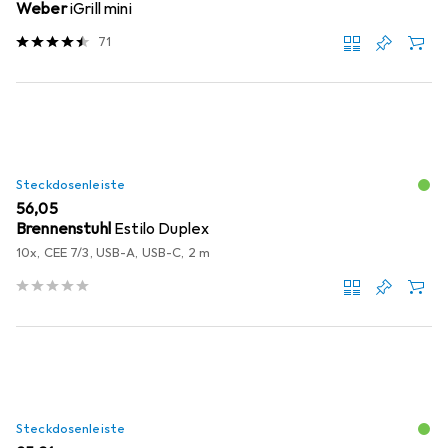
Weber
iGrill mini
71
Steckdosenleiste
EUR
56,05
Brennenstuhl
Estilo Duplex
10x, CEE 7/3, USB-A, USB-C, 2 m
Steckdosenleiste