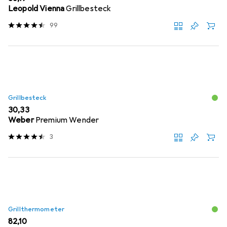
Leopold Vienna
Grillbesteck
99
Grillbesteck
EUR
30,33
Weber
Premium Wender
3
Grillthermometer
EUR
82,10