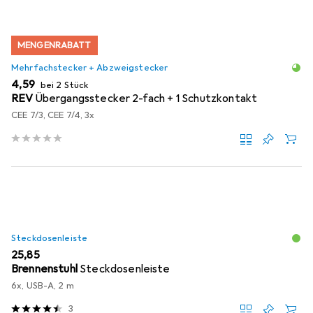
MENGENRABATT
Mehrfachstecker + Abzweigstecker
EUR
4,59
bei 2 Stück
REV
Übergangsstecker 2-fach + 1 Schutzkontakt
CEE 7/3, CEE 7/4, 3x
Steckdosenleiste
EUR
25,85
Brennenstuhl
Steckdosenleiste
6x, USB-A, 2 m
3