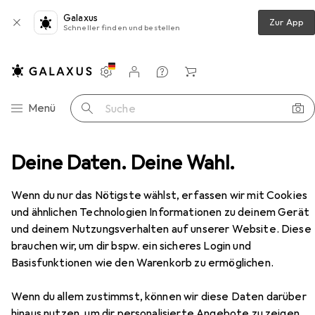
Galaxus
Zur App
Schneller finden und bestellen
Einstellungen
Kundenkonto
Vergleichslisten
Merklisten
Warenkorb
Navigation nach Kategorien
Menü
Suche
Deine Daten. Deine Wahl.
Tischgrill
WMF Lono gerippt Tischgrill (415430011)
Zubehör
Wenn du nur das Nötigste wählst, erfassen wir mit Cookies
EUR
157,11
und ähnlichen Technologien Informationen zu deinem Gerät
WMF
Lono gerippt Tischgrill
und deinem Nutzungsverhalten auf unserer Website. Diese
(415430011)
brauchen wir, um dir bspw. ein sicheres Login und
Basisfunktionen wie den Warenkorb zu ermöglichen.
Wenn du allem zustimmst, können wir diese Daten darüber
Zubehör für WMF Lono gerippt
hinaus nutzen, um dir personalisierte Angebote zu zeigen,