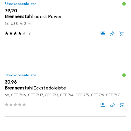
Steckdosenleiste
EUR
79,20
Brennenstuhl
Indesk Power
5x, USB-A, 2 m
2
Steckdosenleiste
EUR
30,96
Brennenstuhl
Eckstedoleiste
6x, CEE 7/16, CEE 7/17, CEE 7/3, CEE 7/4, CEE 7/5, CEE 7/6, CEE 7/7, Typ 12, Typ 13, Typ 15, Typ 23, USB-A, 2 m