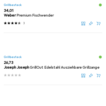
Grillbesteck
EUR
34,01
Weber
Premium Fischwender
3
Grillbesteck
EUR
26,73
Joseph Joseph
GrillOut Edelstahl Ausziehbare Grillzange