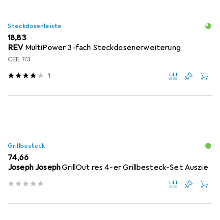
Steckdosenleiste
EUR
18,83
REV
MultiPower 3-fach Steckdosenerweiterung
CEE 7/3
1
Grillbesteck
EUR
74,66
Joseph Joseph
GrillOut res 4-er Grillbesteck-Set Auszie