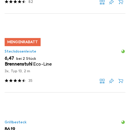
82
MENGENRABATT
Steckdosenleiste
EUR
6,47
bei 2 Stück
Brennenstuhl
Eco-Line
3x, Typ 13, 2 m
35
Grillbesteck
EUR
86,19