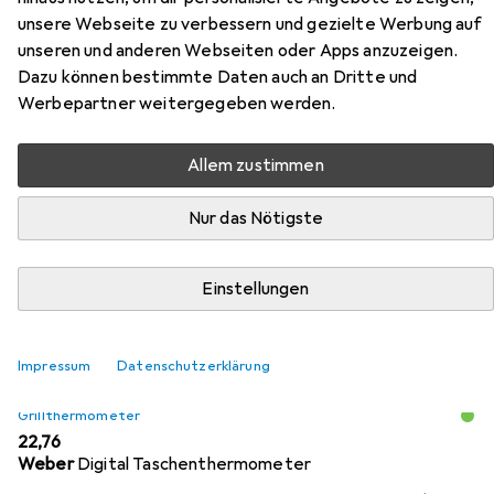
Tischgrill (415430011)
unsere Webseite zu verbessern und gezielte Werbung auf
unseren und anderen Webseiten oder Apps anzuzeigen.
Dazu können bestimmte Daten auch an Dritte und
Hier findest du passendes Zubehör zum Produkt WMF
Werbepartner weitergegeben werden.
Lono gerippt Tischgrill (415430011) aus den Kategorien
Grillthermometer, Steckdosenleiste und Grillbesteck.
Allem zustimmen
Beliebt
Grillthermometer
Steckdosenleiste
Grillbes
Nur das Nötigste
Relevanz
Einstellungen
Produktliste
Impressum
Datenschutzerklärung
Grillthermometer
EUR
22,76
Weber
Digital Taschenthermometer