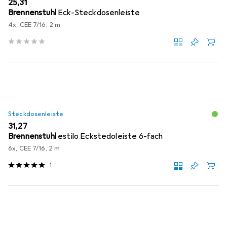
EUR
25,31
Brennenstuhl
Eck-Steckdosenleiste
4x, CEE 7/16, 2 m
Steckdosenleiste
EUR
31,27
Brennenstuhl
estilo Eckstedoleiste 6-fach
6x, CEE 7/16, 2 m
1