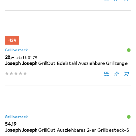
−12%
Grillbesteck
EUR
EUR
28,–
statt
31,79
Joseph Joseph
GrillOut Edelstahl Ausziehbare Grillzange
Grillbesteck
EUR
54,19
Joseph Joseph
GrillOut Ausziehbares 2-er Grillbesteck-S