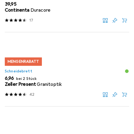
EUR
39,95
Continenta
Duracore
17
MENGENRABATT
Schneidebrett
EUR
6,96
bei 2 Stück
Zeller Present
Granitoptik
42