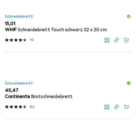
Schneidebrett
EUR
15,01
WMF
Schneidebrett Touch schwarz 32 x 20 cm
19
Schneidebrett
EUR
45,47
Continenta
Brotschneidebrett
82