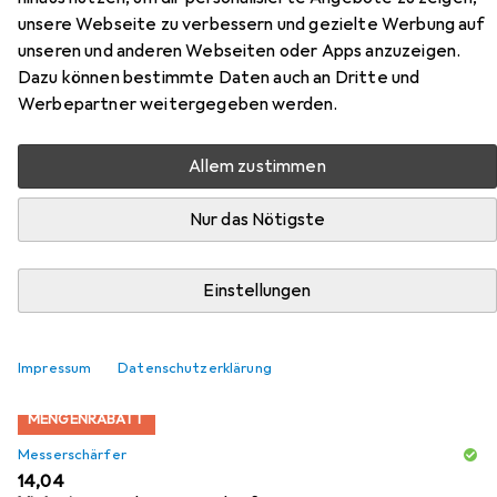
unsere Webseite zu verbessern und gezielte Werbung auf
silber
unseren und anderen Webseiten oder Apps anzuzeigen.
Dazu können bestimmte Daten auch an Dritte und
Hier findest du passendes Zubehör zum Produkt Zwilling
Werbepartner weitergegeben werden.
All Star Tranchiermesser 160, chrome-silber aus den
Kategorien Messerschärfer und Schneidebrett.
Allem zustimmen
Nur das Nötigste
Beliebt
Messerschärfer
Schneidebrett
Zwilling
Relevanz
Einstellungen
Produktliste
Impressum
Datenschutzerklärung
MENGENRABATT
Messerschärfer
EUR
14,04