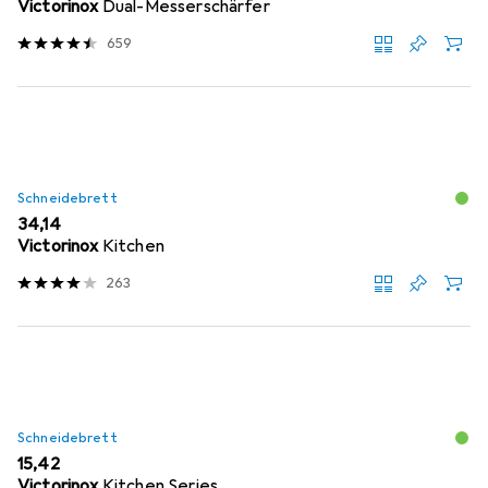
Victorinox
Dual-Messerschärfer
659
Schneidebrett
EUR
34,14
Victorinox
Kitchen
263
Schneidebrett
EUR
15,42
Victorinox
Kitchen Series