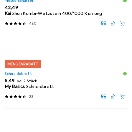
Messerschärfer
EUR
42,49
Kai
Shun Kombi-Wetzstein 400/1000 Körnung
480
MENGENRABATT
Schneidebrett
EUR
5,49
bei 2 Stück
My Basics
Schneidbrett
28