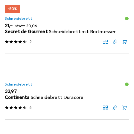
−30%
Schneidebrett
EUR
EUR
21,–
statt
30,06
Secret de Gourmet
Schneidebrett mit Brotmesser
2
Schneidebrett
EUR
32,97
Continenta
Schneidebrett Duracore
6