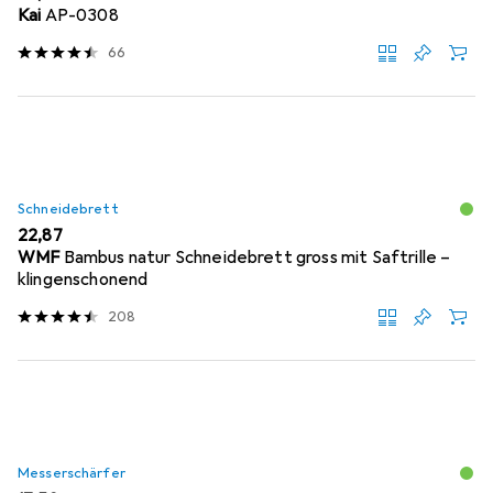
Kai
AP-0308
66
Schneidebrett
EUR
22,87
WMF
Bambus natur Schneidebrett gross mit Saftrille –
klingenschonend
208
Messerschärfer