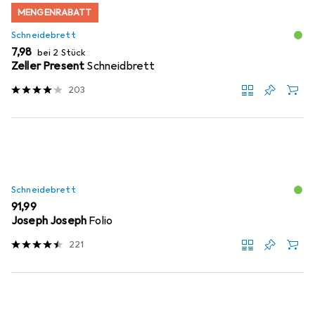
MENGENRABATT
Schneidebrett
EUR
7,98
bei 2 Stück
Zeller Present
Schneidbrett
203
Schneidebrett
EUR
91,99
Joseph Joseph
Folio
221