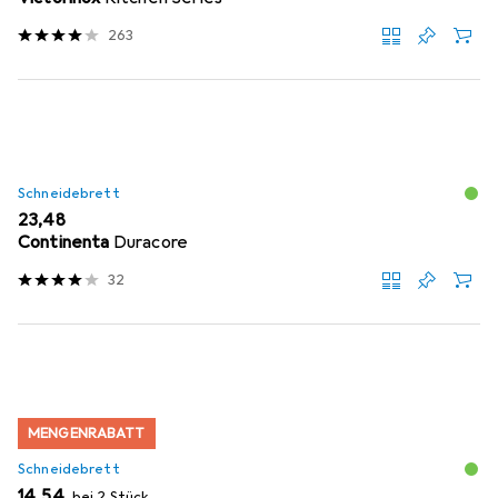
263
Schneidebrett
EUR
23,48
Continenta
Duracore
32
MENGENRABATT
Schneidebrett
EUR
14,54
bei 2 Stück