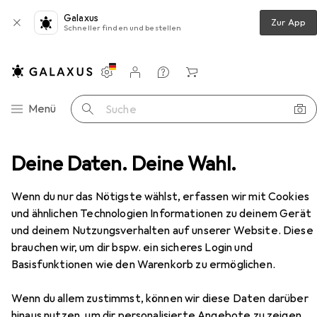
Galaxus
Zur App
Schneller finden und bestellen
Einstellungen
Kundenkonto
Vergleichslisten
Merklisten
Warenkorb
Navigation nach Kategorien
Menü
Suche
r
Deine Daten. Deine Wahl.
Zwilling All Star Tranchiermesser 160, chrome-silber
Zubehör
EUR
74,95
Wenn du nur das Nötigste wählst, erfassen wir mit Cookies
Zwilling
All Star Tranchiermesser 160,
und ähnlichen Technologien Informationen zu deinem Gerät
chrome-silber
und deinem Nutzungsverhalten auf unserer Website. Diese
16 cm
brauchen wir, um dir bspw. ein sicheres Login und
Basisfunktionen wie den Warenkorb zu ermöglichen.
Zubehör für Zwilling All Star
Wenn du allem zustimmst, können wir diese Daten darüber
Tranchiermesser 160, chrome-
hinaus nutzen, um dir personalisierte Angebote zu zeigen,