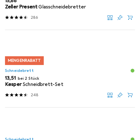
EUR
15,88
Zeller Present
Glasschneidebretter
286
MENGENRABATT
Schneidebrett
EUR
13,51
bei 2 Stück
Kesper
Schneidbrett-Set
248
Schneidebrett