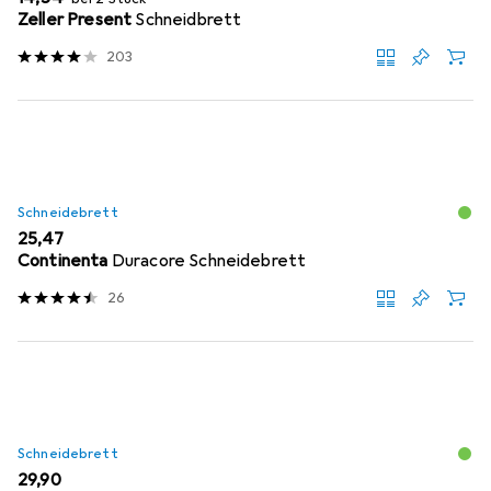
Zeller Present
Schneidbrett
203
Schneidebrett
EUR
25,47
Continenta
Duracore Schneidebrett
26
Schneidebrett
EUR
29,90