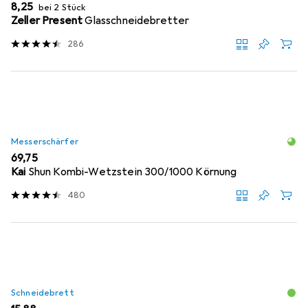
EUR
8,25
bei 2 Stück
Zeller Present
Glasschneidebretter
286
Messerschärfer
EUR
69,75
Kai
Shun Kombi-Wetzstein 300/1000 Körnung
480
Schneidebrett