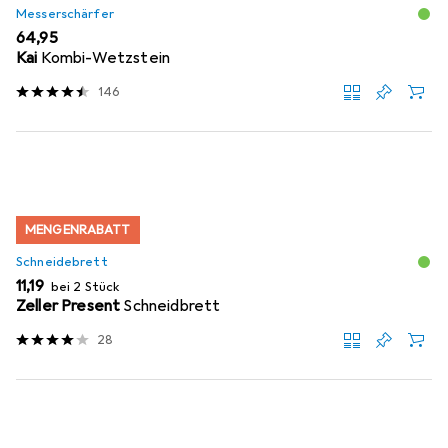
Messerschärfer
EUR
64,95
Kai
Kombi-Wetzstein
146
MENGENRABATT
Schneidebrett
EUR
11,19
bei 2 Stück
Zeller Present
Schneidbrett
28