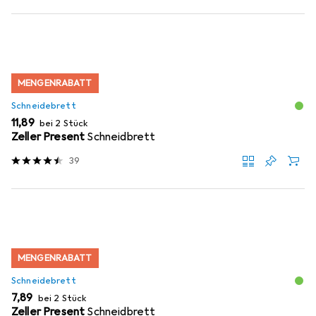
MENGENRABATT
Schneidebrett
EUR
11,89
bei 2 Stück
Zeller Present
Schneidbrett
39
MENGENRABATT
Schneidebrett
EUR
7,89
bei 2 Stück
Zeller Present
Schneidbrett