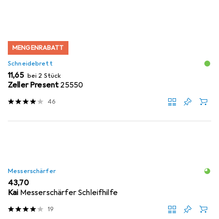
MENGENRABATT
Schneidebrett
EUR
11,65
bei 2 Stück
Zeller Present
25550
46
Messerschärfer
EUR
43,70
Kai
Messerschärfer Schleifhilfe
19