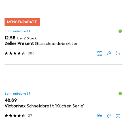
MENGENRABATT
Schneidebrett
EUR
12,58
bei 2 Stück
Zeller Present
Glasschneidebretter
286
Schneidebrett
EUR
48,89
Victorinox
Schneidbrett 'Küchen Serie'
27