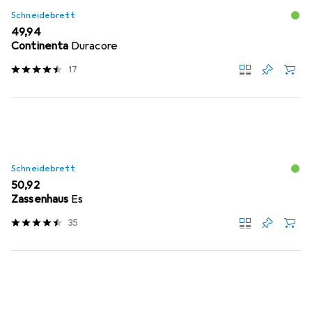
Schneidebrett
EUR
49,94
Continenta
Duracore
17
Schneidebrett
EUR
50,92
Zassenhaus
Es
35