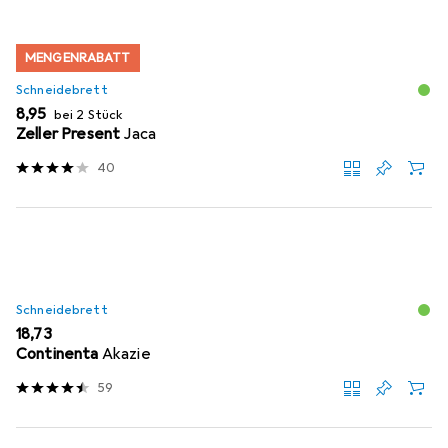
MENGENRABATT
Schneidebrett
EUR
8,95
bei 2 Stück
Zeller Present
Jaca
40
Schneidebrett
EUR
18,73
Continenta
Akazie
59