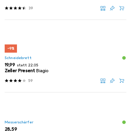
39
−9%
Schneidebrett
EUR
EUR
19,99
statt
22,05
Zeller Present
Biagio
59
Messerschärfer
EUR
28,59