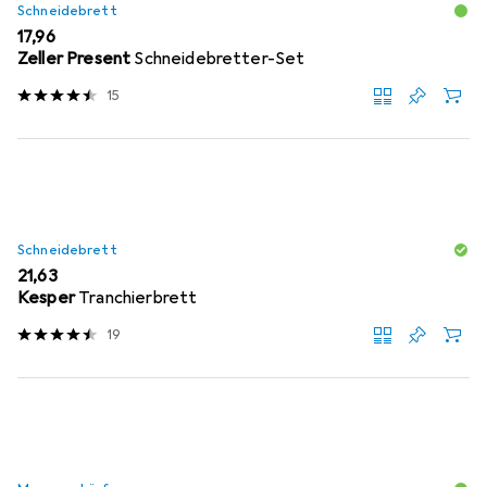
Schneidebrett
EUR
17,96
Zeller Present
Schneidebretter-Set
15
Schneidebrett
EUR
21,63
Kesper
Tranchierbrett
19