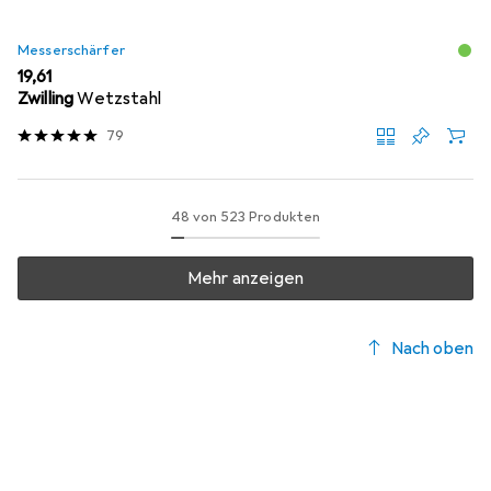
Messerschärfer
EUR
19,61
Zwilling
Wetzstahl
79
48 von 523 Produkten
Mehr anzeigen
Nach oben