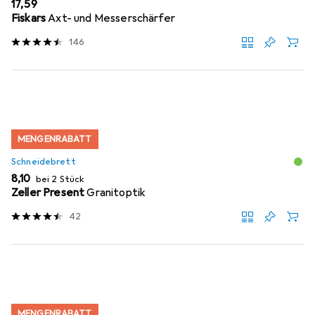
EUR
17,59
Fiskars
Axt- und Messerschärfer
146
MENGENRABATT
Schneidebrett
EUR
8,10
bei 2 Stück
Zeller Present
Granitoptik
42
MENGENRABATT