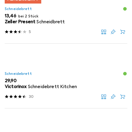
Schneidebrett
EUR
13,46
bei 2 Stück
Zeller Present
Schneidbrett
5
Schneidebrett
EUR
29,90
Victorinox
Schneidebrett Kitchen
30