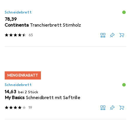
Schneidebrett
EUR
78,39
Continenta
Tranchierbrett Stirnholz
65
MENGENRABATT
Schneidebrett
EUR
14,63
bei 2 Stück
My Basics
Schneidbrett mit Saftrille
19