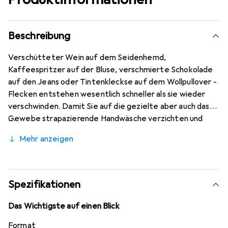
Beschreibung
Verschütteter Wein auf dem Seidenhemd,
Kaffeespritzer auf der Bluse, verschmierte Schokolade
auf den Jeans oder Tintenkleckse auf dem Wollpullover -
Flecken entstehen wesentlich schneller als sie wieder
verschwinden. Damit Sie auf die gezielte aber auch das
Gewebe strapazierende Handwäsche verzichten und
befleckte Kleidungsstücke in der Waschmaschine
Mehr anzeigen
waschen können, behandeln Sie diese mit dem
Ultraschallstift von Elextrolux und einer Mischung aus
Wasser und farblosem Reinigungsmittel vor. Der Stift
sendet winzige Schwingungen durch die Fasern und löst
Spezifikationen
die Flecken so Teilchen für Teilchen. Die Maschine hat es
anschliessend einfacher, die Fleckenreste vollständig zu
Das Wichtigste auf einen Blick
entfernen und Ihre Textilien kommen sauberer und
Format