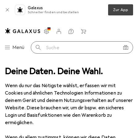
Galaxus
Zur App
Schneller finden und bestellen
Einstellungen
Kundenkonto
Vergleichslisten
Merklisten
Warenkorb
Navigation nach Kategorien
Menü
Suche
einigungsgeräte
Deine Daten. Deine Wahl.
Ultraschallreiniger
Electrolux Ultraschallstift
Wenn du nur das Nötigste wählst, erfassen wir mit
Cookies und ähnlichen Technologien Informationen zu
19 Bilder
deinem Gerät und deinem Nutzungsverhalten auf unserer
Electrolux
Ultraschallstift
Website. Diese brauchen wir, um dir bspw. ein sicheres
Login und Basisfunktionen wie den Warenkorb zu
ermöglichen.
Marke
Bewertungen
Mehr von Electrolux
7
Wenn du allem zustimmst, können wir diese Daten