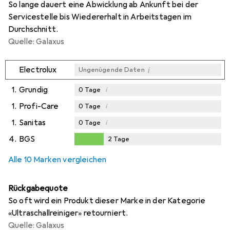
So lange dauert eine Abwicklung ab Ankunft bei der
Servicestelle bis Wiedererhalt in Arbeitstagen im
Durchschnitt.
Quelle: Galaxus
i
Electrolux
Ungenügende Daten
1.
Grundig
i
0
Tage
1.
Profi-Care
i
0
Tage
1.
Sanitas
i
0
Tage
4.
BGS
2
Tage
2
Tage
Alle 10 Marken vergleichen
Rückgabequote
So oft wird ein Produkt dieser Marke in der Kategorie
«Ultraschallreiniger» retourniert.
Quelle: Galaxus