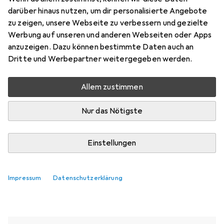
darüber hinaus nutzen, um dir personalisierte Angebote
zu zeigen, unsere Webseite zu verbessern und gezielte
Aktuell nicht lieferbar
Werbung auf unseren und anderen Webseiten oder Apps
anzuzeigen. Dazu können bestimmte Daten auch an
Benachrichtigen, wenn lieferbar
Dritte und Werbepartner weitergegeben werden.
Allem zustimmen
Vergleichen
Merken
Nur das Nötigste
i
Kostenloser Versand ab 30,–
Einstellungen
Ähnliche Produkte mit besserer
Impressum
Datenschutzerklärung
Verfügbarkeit