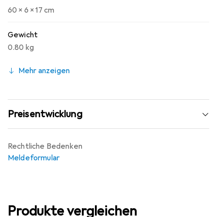
weniger beansprucht aus dem Waschgang, sehen länger
60 x 6 x 17 cm
gut aus und fühlen sich auch so an.
Gewicht
0.80 kg
Mehr anzeigen
Preisentwicklung
Rechtliche Bedenken
Meldeformular
Produkte vergleichen