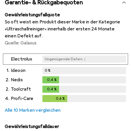
Garantie- & Rückgabequoten
Gewährleistungsfallquote
So oft weist ein Produkt dieser Marke in der Kategorie
«Ultraschallreiniger» innerhalb der ersten 24 Monate
einen Defekt auf.
Quelle: Galaxus
i
Electrolux
Ungenügende Daten
1.
Ideoon
0
%
2.
Nedis
0,4
%
0,4
%
2.
Toolcraft
0,4
%
0,4
%
4.
Profi-Care
0,6
%
0,6
%
Alle 10 Marken vergleichen
Gewährleistungsfalldauer