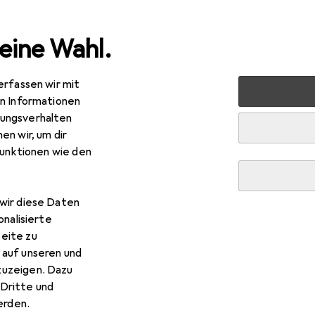
eine Wahl.
erfassen wir mit
halt
Kaffeemaschinen
Siebträgermaschine
Rancilio 
en Informationen
ungsverhalten
en wir, um dir
funktionen wie den
wir diese Daten
onalisierte
eite zu
 auf unseren und
zuzeigen. Dazu
Dritte und
rden.