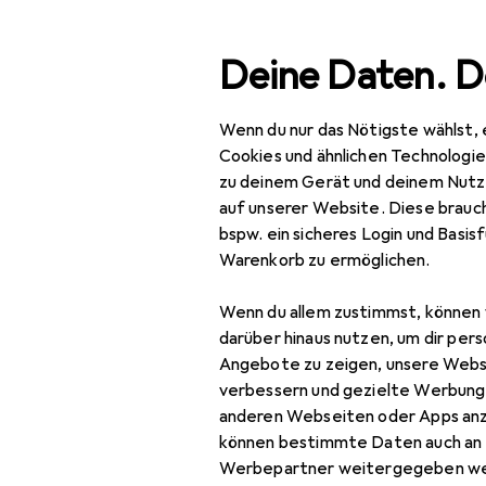
Suche
Deine Daten. D
Wenn du nur das Nötigste wählst, 
Navigation nach Kategorien
Gesamtsortiment
Haus
Gesamtsortiment
Cookies und ähnlichen Technologi
zu deinem Gerät und deinem Nutz
Haushalt
auf unserer Website. Diese brauch
bspw. ein sicheres Login und Basis
Kaffeemaschinen
Warenkorb zu ermöglichen.
Entkalker
Wenn du allem zustimmst, können 
Espressokocher
darüber hinaus nutzen, um dir pers
Angebote zu zeigen, unsere Webs
Filterkaffeemaschine
verbessern und gezielte Werbung
anderen Webseiten oder Apps an
Kaffeebereiter
können bestimmte Daten auch an 
Kaffeemühle
Werbepartner weitergegeben we