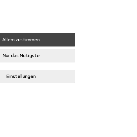
Einstellungen
Kundenkonto
Vergleichslisten
Merklisten
Warenkorb
Anmelden
Allem zustimmen
Zubehör
Nur das Nötigste
Einstellungen