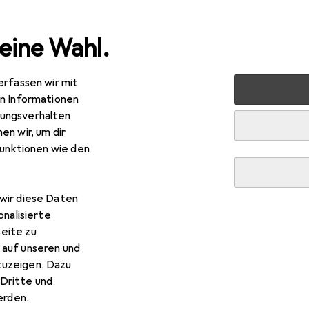
eine Wahl.
erfassen wir mit
rt
Running
Laufschuhe
Adidas Runfalcon 3 Tr Schuh
en Informationen
ungsverhalten
idas
Runfalcon 3 Tr Schuh
en wir, um dir
/3
funktionen wie den
wir diese Daten
 Adidas Runfalcon 3 Tr Schuh
onalisierte
eite zu
 auf unseren und
 Zubehör zum Produkt Adidas Runfalcon 3 Tr Schuh.
zuzeigen. Dazu
Dritte und
rden.