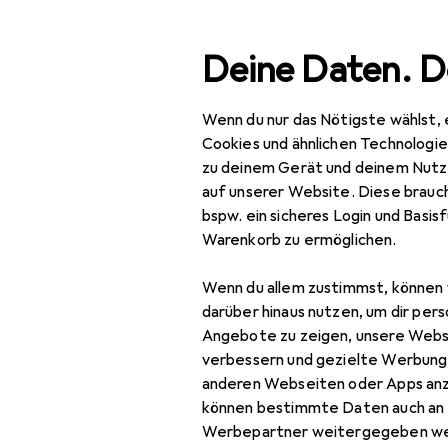
Suche
Deine Daten. D
Wenn du nur das Nötigste wählst, 
Navigation nach Kategorien
Gesamtsortiment
Spo
Gesamtsortiment
Cookies und ähnlichen Technologi
zu deinem Gerät und deinem Nutz
Sport
Ad
auf unserer Website. Diese brauch
39 1
bspw. ein sicheres Login und Basis
Running
Warenkorb zu ermöglichen.
Laufschuhe
Wenn du allem zustimmst, können 
Zubehör für
Leichtathletik
darüber hinaus nutzen, um dir pers
Angebote zu zeigen, unsere Webs
Rucksack
verbessern und gezielte Werbung
Hier findest du passendes
anderen Webseiten oder Apps an
Runningbekleidung
Sortieren nach
:
Relevanz
können bestimmte Daten auch an 
Smartphone
Werbepartner weitergegeben we
Produktliste