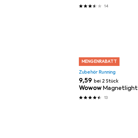
14
MENGENRABATT
Zubehör Running
EUR
9,59
bei 2 Stück
Wowow
Magnetlight
13