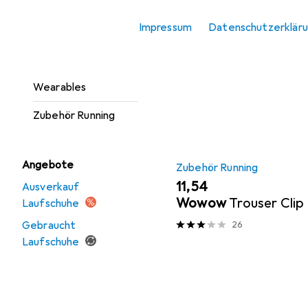
Sportarmband
Beliebt
Zubehör Run
Impressum
Datenschutzerklär
Stirnlampe
Sortieren nach
:
Relevanz
Stirnlampe Zubehör
Produktliste
Wearables
Zubehör Running
Angebote
Zubehör Running
EUR
11,54
Ausverkauf
Wowow
Trouser Clip
Laufschuhe
Gebraucht
26
Laufschuhe