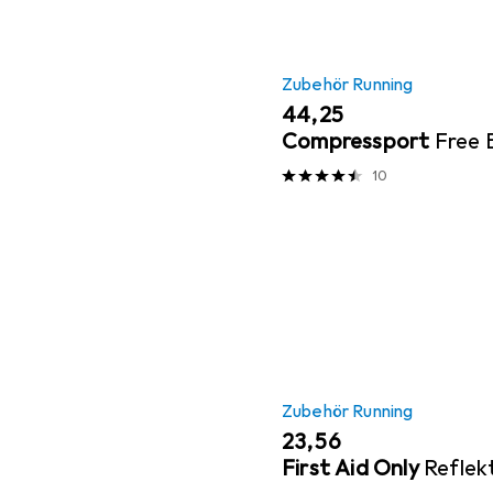
Zubehör Running
EUR
44,25
Compressport
Free 
10
Zubehör Running
EUR
23,56
First Aid Only
Reflek