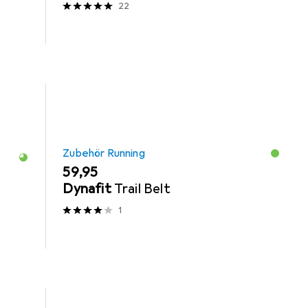
22
Zubehör Running
EUR
59,95
Dynafit
Trail Belt
1