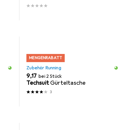
MENGENRABATT
Zubehör Running
EUR
9,17
bei 2 Stück
Techsuit
Gürteltasche
3