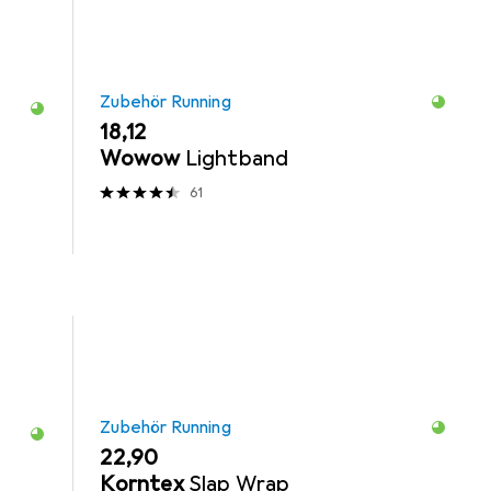
Zubehör Running
EUR
18,12
Wowow
Lightband
61
Zubehör Running
EUR
22,90
Korntex
Slap Wrap