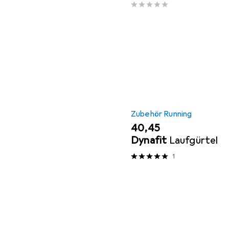
Zubehör Running
EUR
40,45
Dynafit
Laufgürtel
1