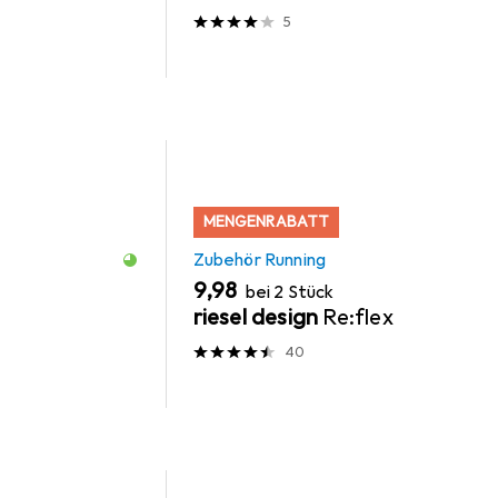
5
MENGENRABATT
Zubehör Running
EUR
9,98
bei 2 Stück
riesel design
Re:flex
40