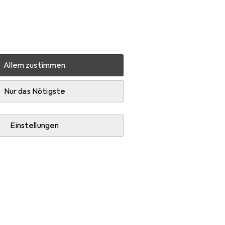
Einstellungen
Kundenkonto
Vergleichslisten
Merklisten
Warenkorb
Anmelden
Allem zustimmen
ehör
Nur das Nötigste
Einstellungen
en Zubehör Running und Sohlen.