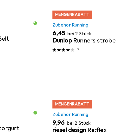
MENGENRABATT
Zubehör Running
EUR
6,45
bei 2 Stück
Belt
Dunlop
Runners strobe
7
MENGENRABATT
Zubehör Running
EUR
9,96
bei 2 Stück
torgurt
riesel design
Re:flex