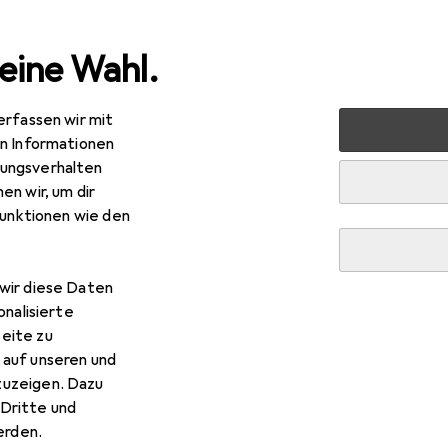
eine Wahl.
erfassen wir mit
rt
Running
Laufschuhe
Dynafit Ultra 100 GTX
Zub
en Informationen
ungsverhalten
R
0,58
en wir, um dir
nafit
Ultra 100 GTX
funktionen wie den
wir diese Daten
onalisierte
 Dynafit Ultra 100 GTX
eite zu
 auf unseren und
zuzeigen. Dazu
 Zubehör zum Produkt Dynafit Ultra 100 GTX aus den Kategori
Dritte und
rden.