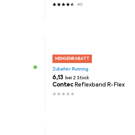
40
MENGENRABATT
Zubehör Running
EUR
6,13
bei 2 Stück
Contec
Reflexband R-Flex