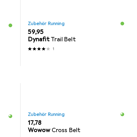
Zubehör Running
EUR
59,95
Dynafit
Trail Belt
1
Zubehör Running
EUR
17,78
Wowow
Cross Belt