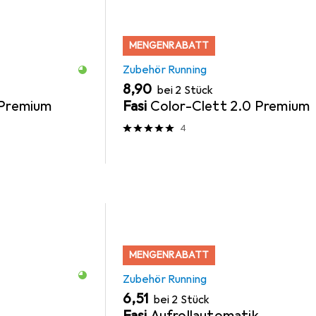
MENGENRABATT
Zubehör Running
EUR
8,90
bei 2 Stück
 Premium
Fasi
Color-Clett 2.0 Premium
4
MENGENRABATT
Zubehör Running
EUR
6,51
bei 2 Stück
Fasi
Aufrollautomatik