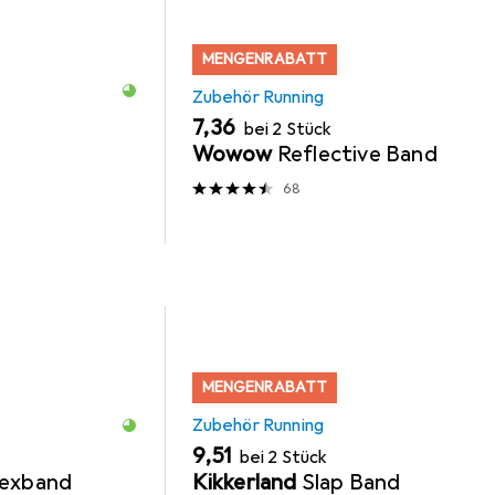
MENGENRABATT
Zubehör Running
EUR
7,36
bei 2 Stück
Wowow
Reflective Band
68
MENGENRABATT
Zubehör Running
EUR
9,51
bei 2 Stück
lexband
Kikkerland
Slap Band