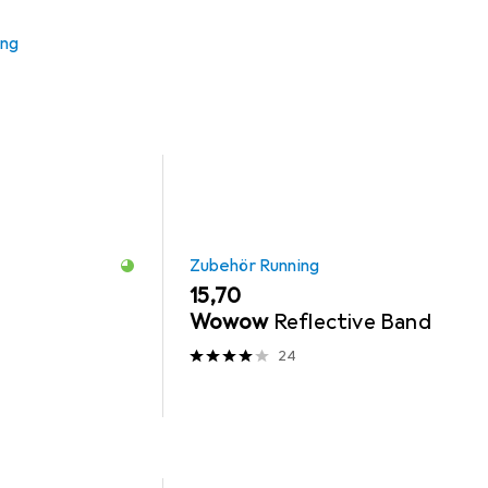
ning
Sohlen
Dynafit
ung
Zubehör Running
EUR
15,70
Wowow
Reflective Band
24