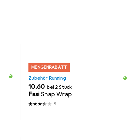
MENGENRABATT
Zubehör Running
EUR
10,60
bei 2 Stück
Fasi
Snap Wrap
5