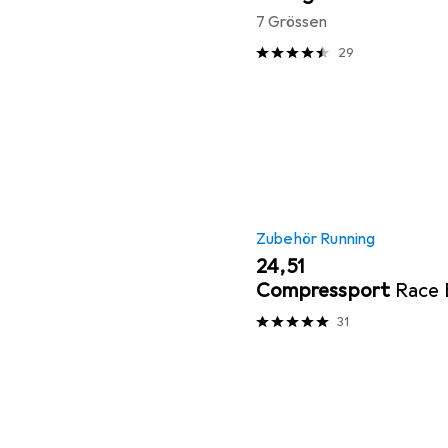
7 Grössen
29
Zubehör Running
EUR
24,51
Compressport
Race 
31