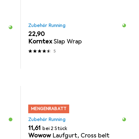
Zubehör Running
EUR
22,90
Korntex
Slap Wrap
5
MENGENRABATT
Zubehör Running
EUR
11,61
bei 2 Stück
Wowow
Laufgurt, Cross belt