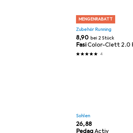
MENGENRABATT
Zubehör Running
EUR
8,90
bei 2 Stück
Fasi
Color-Clett 2.0
4
Sohlen
EUR
26,88
Pedag
Activ