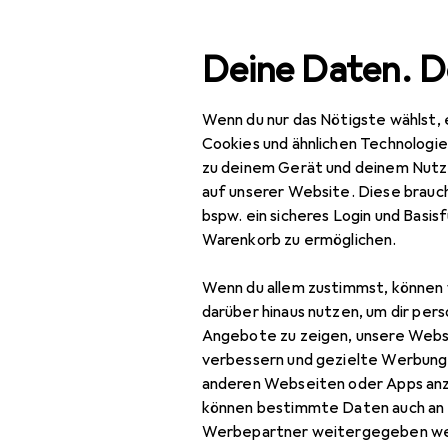
Suche
Deine Daten. D
Wenn du nur das Nötigste wählst, 
Navigation nach Kategorien
Gesamtsortiment
Spo
Gesamtsortiment
Cookies und ähnlichen Technologi
zu deinem Gerät und deinem Nutz
Sport
EU
20
auf unserer Website. Diese brauch
Dy
bspw. ein sicheres Login und Basis
Running
Warenkorb zu ermöglichen.
42
Laufschuhe
Wenn du allem zustimmst, können 
Leichtathletik
darüber hinaus nutzen, um dir pers
Zubehör für
Angebote zu zeigen, unsere Webs
Rucksack
verbessern und gezielte Werbung
anderen Webseiten oder Apps an
Runningbekleidung
Hier findest du passendes
können bestimmte Daten auch an 
Smartphone
Werbepartner weitergegeben we