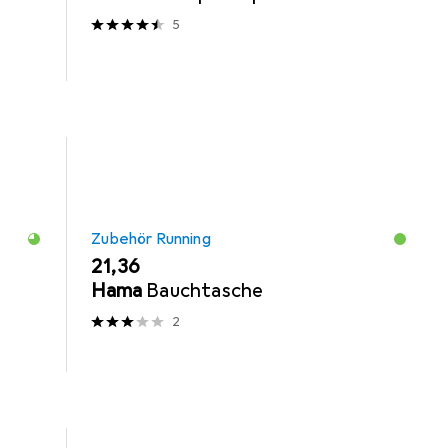
5
Zubehör Running
EUR
21,36
Hama
Bauchtasche
2