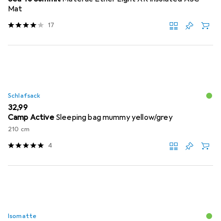
Mat
17
Schlafsack
EUR
32,99
Camp Active
Sleeping bag mummy yellow/grey
210 cm
4
Isomatte