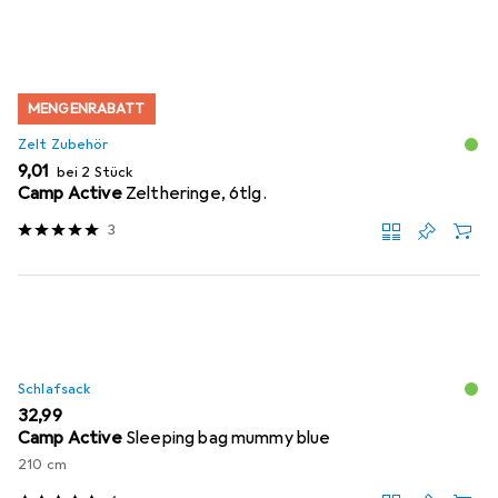
MENGENRABATT
Zelt Zubehör
EUR
9,01
bei 2 Stück
Camp Active
Zeltheringe, 6tlg.
3
Schlafsack
EUR
32,99
Camp Active
Sleeping bag mummy blue
210 cm