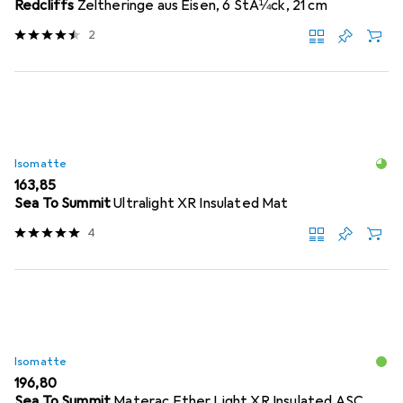
Redcliffs
Zeltheringe aus Eisen, 6 StÃ¼ck, 21 cm
2
Isomatte
EUR
163,85
Sea To Summit
Ultralight XR Insulated Mat
4
Isomatte
EUR
196,80
Sea To Summit
Materac Ether Light XR Insulated ASC