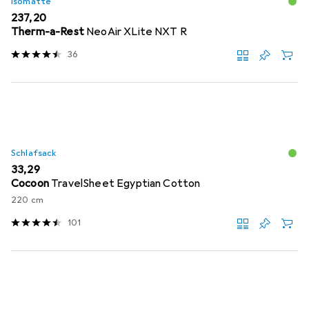
Isomatte
EUR
237,20
Therm-a-Rest
NeoAir XLite NXT R
36
Schlafsack
EUR
33,29
Cocoon
TravelSheet Egyptian Cotton
220 cm
101