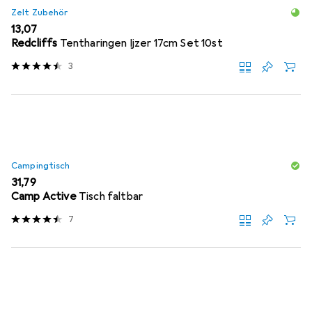
Zelt Zubehör
EUR
13,07
Redcliffs
Tentharingen Ijzer 17cm Set 10st
3
Campingtisch
EUR
31,79
Camp Active
Tisch faltbar
7