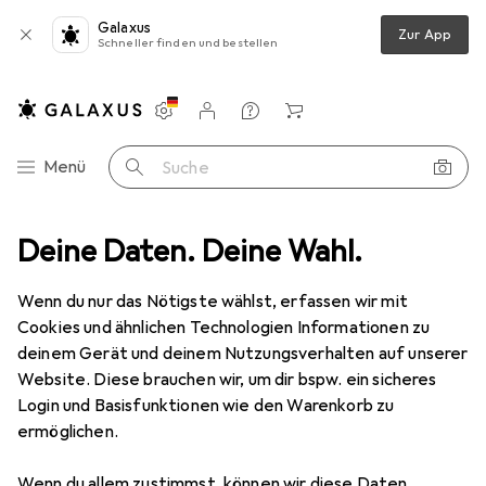
Galaxus
Zur App
Schneller finden und bestellen
Einstellungen
Kundenkonto
Vergleichslisten
Merklisten
Warenkorb
Navigation nach Kategorien
Menü
Suche
tuhl
Deine Daten. Deine Wahl.
Calima CAMPING EQUIPMENT Campinghocker 46067, faltbar
Wenn du nur das Nötigste wählst, erfassen wir mit
Cookies und ähnlichen Technologien Informationen zu
8 Bilder
deinem Gerät und deinem Nutzungsverhalten auf unserer
Website. Diese brauchen wir, um dir bspw. ein sicheres
EUR
17,02
Login und Basisfunktionen wie den Warenkorb zu
Calima
CAMPING EQUIPMENT
ermöglichen.
Campinghocker 46067, faltbar
Wenn du allem zustimmst, können wir diese Daten