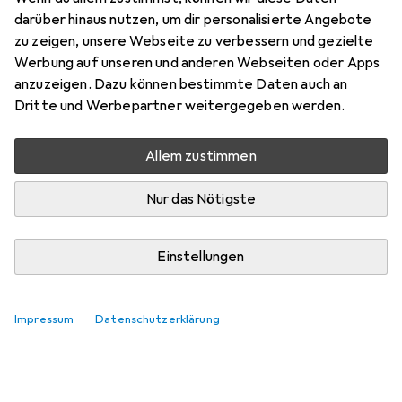
Preis in EUR inkl. MwSt.
darüber hinaus nutzen, um dir personalisierte Angebote
zu zeigen, unsere Webseite zu verbessern und gezielte
Marke
Bewertungen
Werbung auf unseren und anderen Webseiten oder Apps
Mehr von Calima
8
anzuzeigen. Dazu können bestimmte Daten auch an
Dritte und Werbepartner weitergegeben werden.
Zwischen Di, 11.8. und Do, 13.8. geliefert
Allem zustimmen
Mehr als 10 Stück an Lager beim Lieferanten
Lieferort angeben für genaue Lieferzeit
Nur das Nötigste
In den Warenkorb
Einstellungen
Vergleichen
Merken
Impressum
Datenschutzerklärung
i
Kostenloser Versand ab 30,–