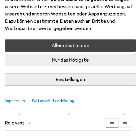
Katadyn
Gravity BeFree
unsere Webseite zu verbessern und gezielte Werbung auf
unseren und anderen Webseiten oder Apps anzuzeigen.
Dazu können bestimmte Daten auch an Dritte und
Werbepartner weitergegeben werden.
Allem zustimmen
Nur das Nötigste
Zubehör für Katadyn Gravity
Einstellungen
BeFree
Impressum
Datenschutzerklärung
Hier findest du passendes Zubehör zum Produkt Katadyn
Gravity BeFree aus der Kategorie Wasseraufbereitung.
Relevanz
Produktliste