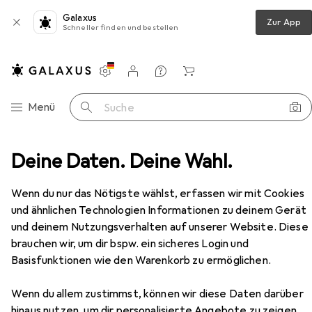
Galaxus
Zur App
Schneller finden und bestellen
Einstellungen
Kundenkonto
Vergleichslisten
Merklisten
Warenkorb
Navigation nach Kategorien
Menü
Suche
iar
Deine Daten. Deine Wahl.
Wasseraufbereitung
Katadyn Gravity BeFree
Zubehör
Wenn du nur das Nötigste wählst, erfassen wir mit Cookies
und ähnlichen Technologien Informationen zu deinem Gerät
und deinem Nutzungsverhalten auf unserer Website. Diese
brauchen wir, um dir bspw. ein sicheres Login und
Basisfunktionen wie den Warenkorb zu ermöglichen.
Wenn du allem zustimmst, können wir diese Daten darüber
EUR
81,20
hinaus nutzen, um dir personalisierte Angebote zu zeigen,