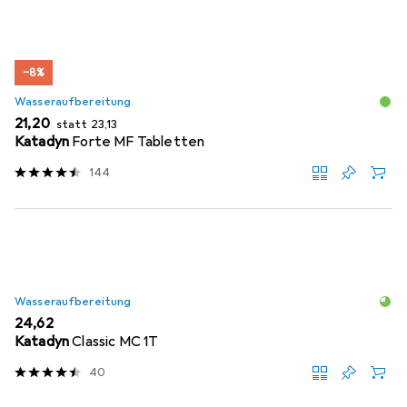
−8%
Wasseraufbereitung
EUR
EUR
21,20
statt
23,13
Katadyn
Forte MF Tabletten
144
Wasseraufbereitung
EUR
24,62
Katadyn
Classic MC 1T
40