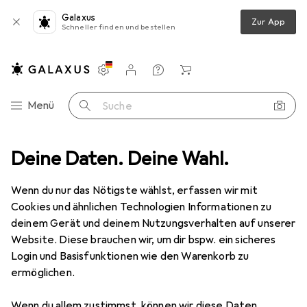
Galaxus
Zur App
Schneller finden und bestellen
Einstellungen
Kundenkonto
Vergleichslisten
Merklisten
Warenkorb
Navigation nach Kategorien
Menü
Suche
ort
Deine Daten. Deine Wahl.
Outdoor
Camping
Campingmobiliar
Campinglampe
Campinglampe
Wenn du nur das Nötigste wählst, erfassen wir mit
Cookies und ähnlichen Technologien Informationen zu
deinem Gerät und deinem Nutzungsverhalten auf unserer
Produkte
Forum
Website. Diese brauchen wir, um dir bspw. ein sicheres
Login und Basisfunktionen wie den Warenkorb zu
ermöglichen.
Wenn du allem zustimmst, können wir diese Daten