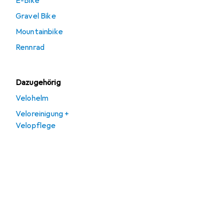
E-Bike
Gravel Bike
Mountainbike
Rennrad
Dazugehörig
Velohelm
Veloreinigung +
Velopflege