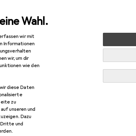
eine Wahl.
erfassen wir mit
rt
Bike
Bikes + Fahrräder
BMX
KS Cycling Fatt
en Informationen
ungsverhalten
en wir, um dir
 Cycling
Fatt
funktionen wie den
wir diese Daten
onalisierte
 KS Cycling Fatt
eite zu
 auf unseren und
zuzeigen. Dazu
 Zubehör zum Produkt KS Cycling Fatt.
Dritte und
rden.