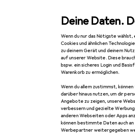
Suche
Deine Daten. D
Wenn du nur das Nötigste wählst, 
Navigation nach Kategorien
Gesamtsortiment
Spo
Gesamtsortiment
Cookies und ähnlichen Technologi
zu deinem Gerät und deinem Nutz
Sport
auf unserer Website. Diese brauch
KS
bspw. ein sicheres Login und Basis
Bike
20"
Warenkorb zu ermöglichen.
Bikes + Fahrräder
Wenn du allem zustimmst, können 
BMX
darüber hinaus nutzen, um dir pers
Zubehör für
Angebote zu zeigen, unsere Webs
Citybike
verbessern und gezielte Werbung
anderen Webseiten oder Apps an
E-Bike
Hier findest du passendes
können bestimmte Daten auch an 
Sortieren nach
:
Relevanz
Einrad
Werbepartner weitergegeben we