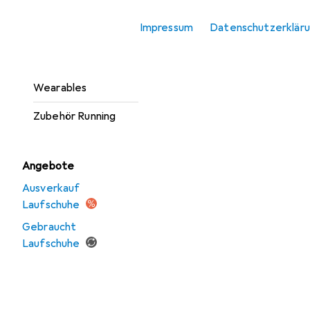
Sportarmband
Sortieren nach
:
Relevanz
Impressum
Datenschutzerklär
Stirnlampe
Produktliste
Stirnlampe Zubehör
Wearables
Zubehör Running
Angebote
Ausverkauf
Laufschuhe
Gebraucht
Laufschuhe