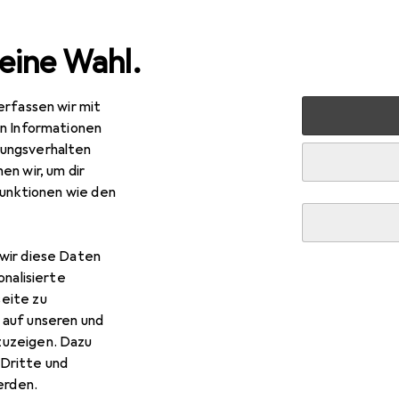
eine Wahl.
erfassen wir mit
rt
Running
Laufschuhe
Mizuno Wave Horizon 8
Zu
en Informationen
ungsverhalten
en wir, um dir
zuno
Wave Horizon 8
funktionen wie den
wir diese Daten
onalisierte
eite zu
 Mizuno Wave Horizon 8
 auf unseren und
zuzeigen. Dazu
Dritte und
 Zubehör zum Produkt Mizuno Wave Horizon 8.
rden.