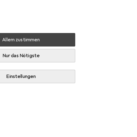
Einstellungen
Kundenkonto
Vergleichslisten
Merklisten
Warenkorb
Anmelden
Allem zustimmen
behör
Nur das Nötigste
Einstellungen