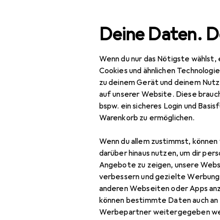
Suche
Deine Daten. D
Wenn du nur das Nötigste wählst, 
Navigation nach Kategorien
Gesamtsortiment
Spo
Gesamtsortiment
Cookies und ähnlichen Technologi
zu deinem Gerät und deinem Nutz
Sport
auf unserer Website. Diese brauch
Mi
bspw. ein sicheres Login und Basis
Running
Warenkorb zu ermöglichen.
40
Laufschuhe
Wenn du allem zustimmst, können 
Leichtathletik
darüber hinaus nutzen, um dir pers
Angebote zu zeigen, unsere Webs
Rucksack
Zubehör für
verbessern und gezielte Werbung
anderen Webseiten oder Apps an
Runningbekleidung
können bestimmte Daten auch an 
Hier findest du passendes
Smartphone
Werbepartner weitergegeben we