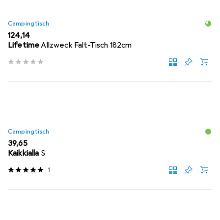
Campingtisch
EUR
124,14
Lifetime
Allzweck Falt-Tisch 182cm
Campingtisch
EUR
39,65
Kaikkialla
S
1