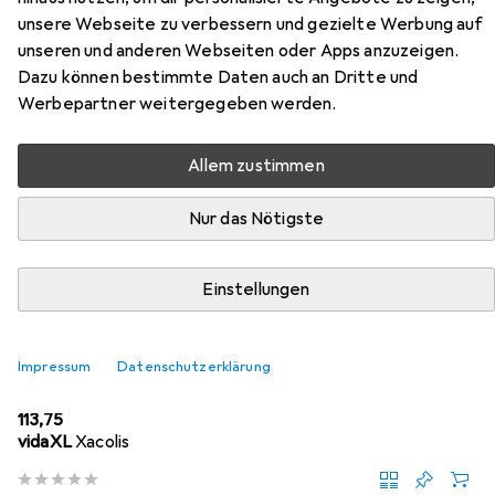
unsere Webseite zu verbessern und gezielte Werbung auf
Zubehör für Outwell Tally Lake
unseren und anderen Webseiten oder Apps anzuzeigen.
Dazu können bestimmte Daten auch an Dritte und
Hier findest du passendes Zubehör zum Produkt Outwell
Werbepartner weitergegeben werden.
Tally Lake aus der Kategorie Campingtisch.
Allem zustimmen
Beliebt
Outwell
Nur das Nötigste
Relevanz
Einstellungen
Produktliste
Impressum
Datenschutzerklärung
Campingtisch
EUR
113,75
vidaXL
Xacolis