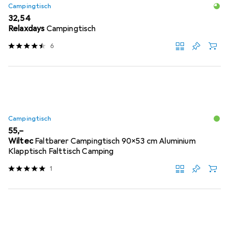
Campingtisch
EUR
32,54
Relaxdays
Campingtisch
6
Campingtisch
EUR
55,–
Wiltec
Faltbarer Campingtisch 90x53 cm Aluminium
Klapptisch Falttisch Camping
1