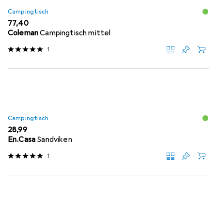
Campingtisch
EUR
77,40
Coleman
Campingtisch mittel
1
Campingtisch
EUR
28,99
En.Casa
Sandviken
1