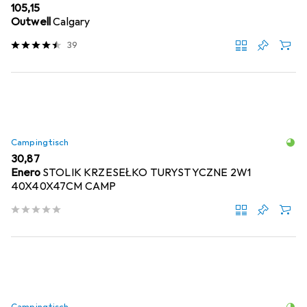
EUR
105,15
Outwell
Calgary
39
Campingtisch
EUR
30,87
Enero
STOLIK KRZESEŁKO TURYSTYCZNE 2W1
40X40X47CM CAMP