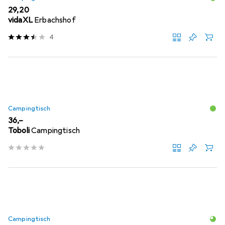
EUR
29,20
vidaXL
Erbachshof
4
Campingtisch
EUR
36,–
Toboli
Campingtisch
Campingtisch