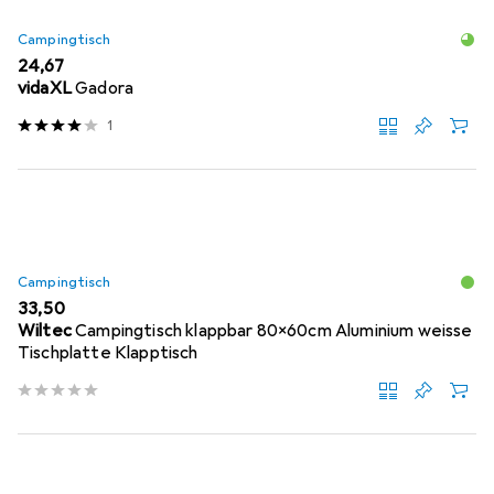
Campingtisch
EUR
24,67
vidaXL
Gadora
1
Campingtisch
EUR
33,50
Wiltec
Campingtisch klappbar 80x60cm Aluminium weisse
Tischplatte Klapptisch