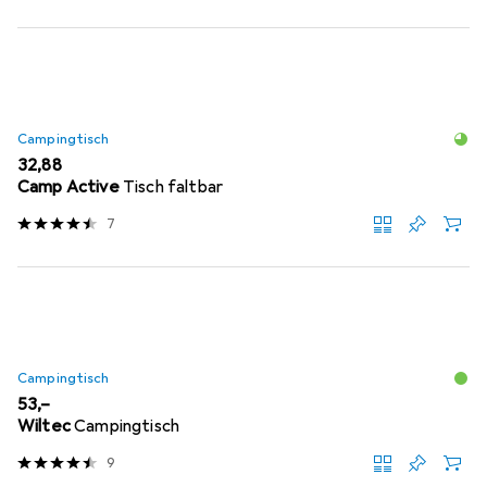
Campingtisch
EUR
32,88
Camp Active
Tisch faltbar
7
Campingtisch
EUR
53,–
Wiltec
Campingtisch
9