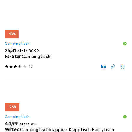
−18%
Campingtisch
EUR
EUR
25,31
statt
30,99
Fs-Star
Campingtisch
12
−26%
Campingtisch
EUR
EUR
44,99
statt
61,–
Wiltec
Campingtisch klappbar Klapptisch Partytisch