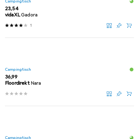
Campingtisch
EUR
23,54
vidaXL
Gadora
1
Campingtisch
EUR
36,99
Floordirekt
Nara
Campingtisch