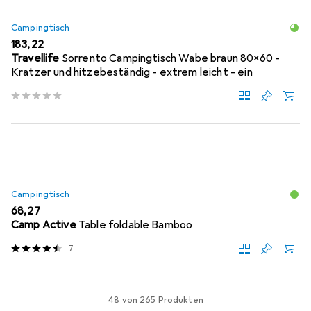
Campingtisch
EUR
183,22
Travellife
Sorrento Campingtisch Wabe braun 80x60 -
Kratzer und hitzebeständig - extrem leicht - ein
Campingtisch
EUR
68,27
Camp Active
Table foldable Bamboo
7
48 von 265 Produkten