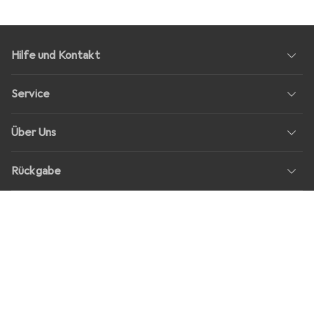
Hilfe und Kontakt
Service
Über Uns
Rückgabe
Soziale Medien
Stellenangebote
Preise
Alle Preise in EUR inkl. MwSt., zzgl.
Versandkosten
bei Bestellungen