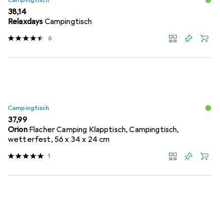
Campingtisch
EUR
38,14
Relaxdays
Campingtisch
6
Campingtisch
EUR
37,99
Orion
Flacher Camping Klapptisch, Campingtisch,
wetterfest, 56 x 34 x 24 cm
1