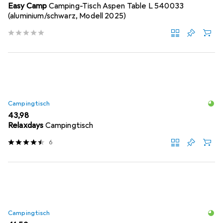
Easy Camp
Camping-Tisch Aspen Table L 540033
(aluminium/schwarz, Modell 2025)
Campingtisch
EUR
43,98
Relaxdays
Campingtisch
6
Campingtisch