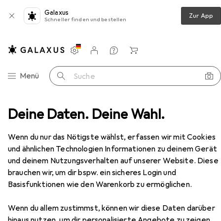
Galaxus
Zur App
Schneller finden und bestellen
Einstellungen
Kundenkonto
Vergleichslisten
Merklisten
Warenkorb
Navigation nach Kategorien
Menü
Suche
Campingmobiliar
Deine Daten. Deine Wahl.
Campingstuhl
Outwell Tally Lake
Zubehör
Wenn du nur das Nötigste wählst, erfassen wir mit Cookies
und ähnlichen Technologien Informationen zu deinem Gerät
EUR
115,95
und deinem Nutzungsverhalten auf unserer Website. Diese
Outwell
Tally Lake
brauchen wir, um dir bspw. ein sicheres Login und
Basisfunktionen wie den Warenkorb zu ermöglichen.
Wenn du allem zustimmst, können wir diese Daten darüber
hinaus nutzen, um dir personalisierte Angebote zu zeigen,