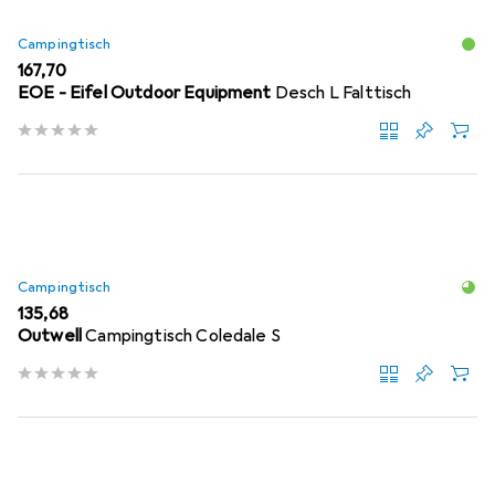
Campingtisch
EUR
167,70
EOE - Eifel Outdoor Equipment
Desch L Falttisch
Campingtisch
EUR
135,68
Outwell
Campingtisch Coledale S