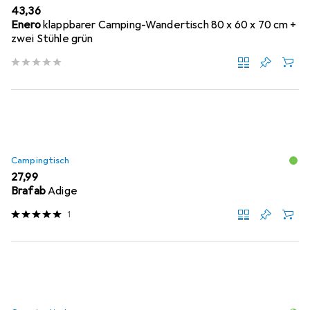
EUR
43,36
Enero
klappbarer Camping-Wandertisch 80 x 60 x 70 cm +
zwei Stühle grün
Campingtisch
EUR
27,99
Brafab
Adige
1