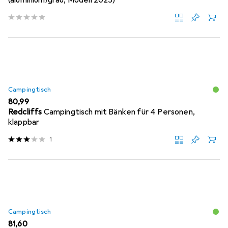
(aluminium/grau, Modell 2025)
Campingtisch
EUR
80,99
Redcliffs
Campingtisch mit Bänken für 4 Personen,
klappbar
1
Campingtisch
EUR
81,60