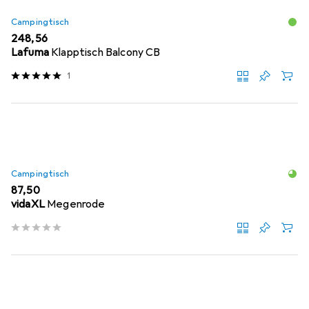
Campingtisch
EUR
248,56
Lafuma
Klapptisch Balcony CB
1
Campingtisch
EUR
87,50
vidaXL
Megenrode