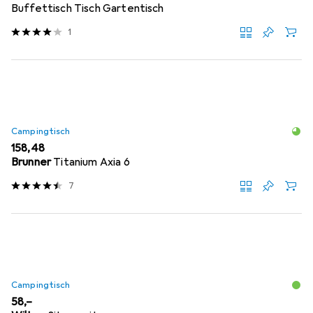
Buffettisch Tisch Gartentisch
1
Campingtisch
EUR
158,48
Brunner
Titanium Axia 6
7
Campingtisch
EUR
58,–