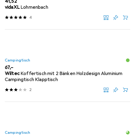
EUR
41,52
vidaXL
Lohmenbach
4
Campingtisch
EUR
67,–
Wiltec
Koffertisch mit 2 Bänken Holzdesign Aluminium
Campingtisch Klapptisch
2
Campingtisch