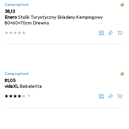
Campingtisch
EUR
38,13
Enero
Stolik Turystyczny Składany Kempingowy
80x60x70cm Drewno
Campingtisch
EUR
81,05
vidaXL
Bebeletta
1