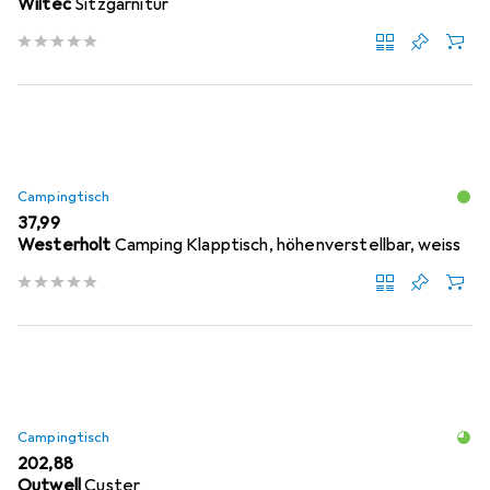
Wiltec
Sitzgarnitur
Campingtisch
EUR
37,99
Westerholt
Camping Klapptisch, höhenverstellbar, weiss
Campingtisch
EUR
202,88
Outwell
Custer