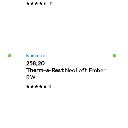
2025)
11
Isomatte
EUR
258,20
Therm-a-Rest
NeoLoft Ember
RW
8