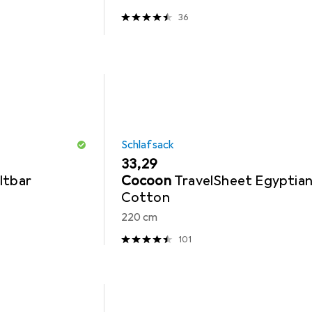
36
Schlafsack
EUR
33,29
altbar
Cocoon
TravelSheet Egyptia
Cotton
220 cm
101