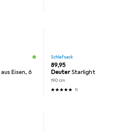
Schlafsack
EUR
89,95
 aus Eisen, 6
Deuter
Starlight
190 cm
15