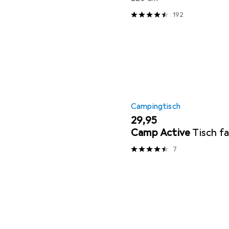
192
Campingtisch
EUR
29,95
Camp Active
Tisch f
7