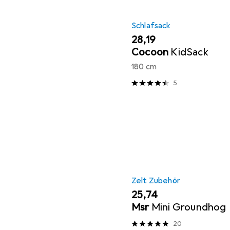
Schlafsack
EUR
28,19
Cocoon
KidSack
180 cm
5
Zelt Zubehör
EUR
25,74
Msr
Mini Groundhog
20