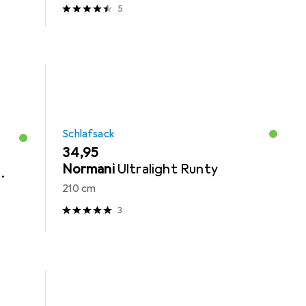
2025)
5
Schlafsack
EUR
34,95
Normani
Ultralight Runty
.
210 cm
3