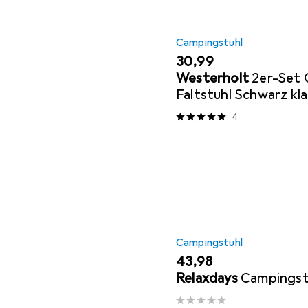
Campingstuhl
EUR
30,99
Westerholt
2er-Set
Faltstuhl Schwarz kl
Armlehne & Getränke
4
Campingstuhl
EUR
43,98
Relaxdays
Campingst