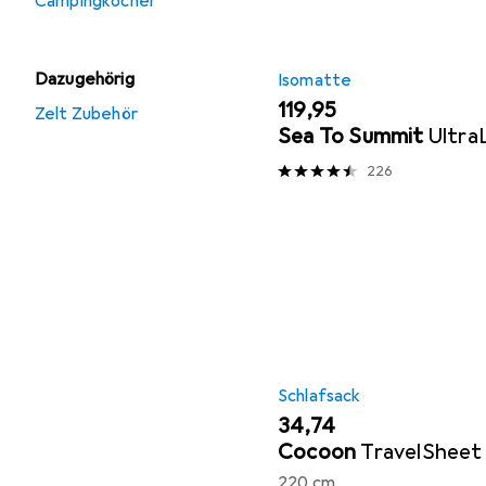
Campingkocher
Dazugehörig
Isomatte
EUR
119,95
Zelt Zubehör
Sea To Summit
Ultra
226
Schlafsack
EUR
34,74
Cocoon
TravelSheet
220 cm