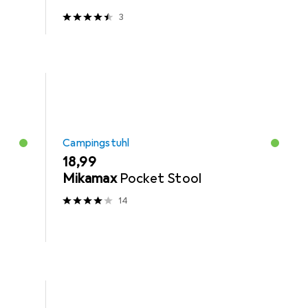
3
Campingstuhl
EUR
18,99
n
Mikamax
Pocket Stool
14