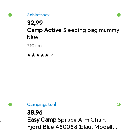
Schlafsack
EUR
32,99
e
Camp Active
Sleeping bag mummy
blue
210 cm
4
Campingstuhl
EUR
38,96
L
Easy Camp
Spruce Arm Chair,
Fjord Blue 480088 (blau, Modell