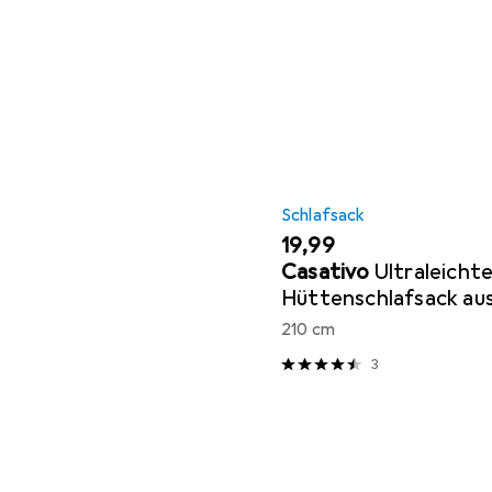
Schlafsack
EUR
19,99
Casativo
Ultraleicht
Hüttenschlafsack au
atmungsaktiver Mikr
210 cm
3