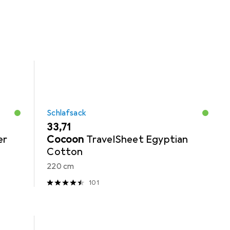
Schlafsack
EUR
33,71
er
Cocoon
TravelSheet Egyptian
Cotton
220 cm
101