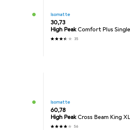
Isomatte
EUR
30,73
High Peak
Comfort Plus Singl
35
Isomatte
EUR
60,78
High Peak
Cross Beam King X
56