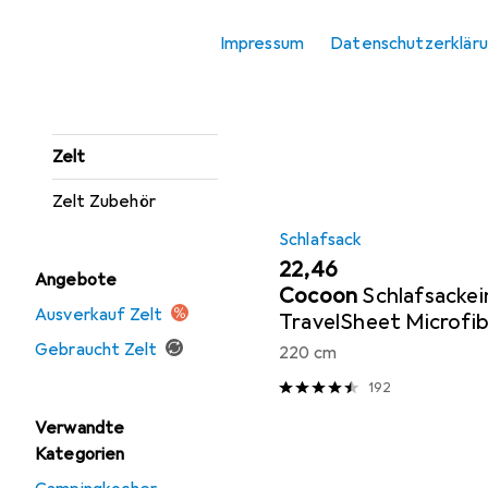
Kühlbox Zubehör
Impressum
Datenschutzerklär
Sortieren nach
:
Relevanz
Schlafsack
Produktliste
Schlafsack Zubehör
Zelt
Zelt Zubehör
Schlafsack
EUR
22,46
Angebote
Cocoon
Schlafsackei
Ausverkauf Zelt
TravelSheet Microfi
Gebraucht Zelt
220 cm
192
Verwandte
Kategorien