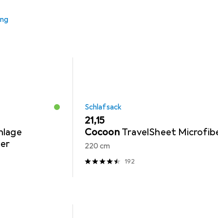
ung
Schlafsack
EUR
21,15
nlage
Cocoon
TravelSheet Microfib
ber
220 cm
192