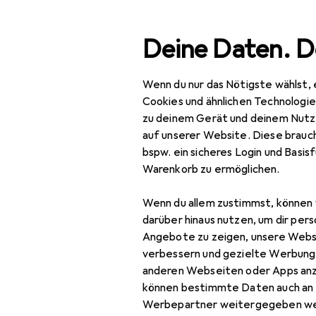
Suche
Deine Daten. D
Wenn du nur das Nötigste wählst, 
Navigation nach Kategorien
Gesamtsortiment
Spo
Gesamtsortiment
Cookies und ähnlichen Technologi
zu deinem Gerät und deinem Nutz
EU
251
Sport
auf unserer Website. Diese brauch
Ro
bspw. ein sicheres Login und Basis
Outdoor
Tunn
Warenkorb zu ermöglichen.
Camping
Wenn du allem zustimmst, können 
Campingküche
Zubehör für
darüber hinaus nutzen, um dir pers
Angebote zu zeigen, unsere Webs
Campingmobiliar
verbessern und gezielte Werbung
Hier findest du passendes
anderen Webseiten oder Apps an
Isomatte
können bestimmte Daten auch an 
Kühlbox
Werbepartner weitergegeben we
Beliebt
Schlafsack