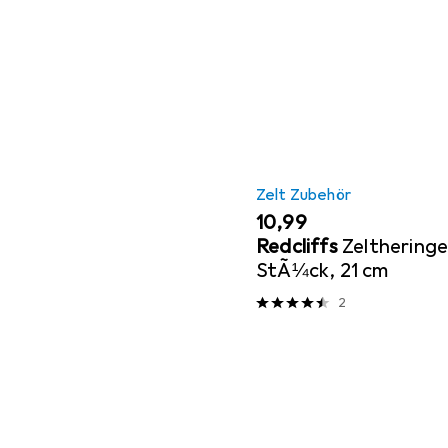
Zelt Zubehör
EUR
10,99
Redcliffs
Zeltheringe
StÃ¼ck, 21 cm
2