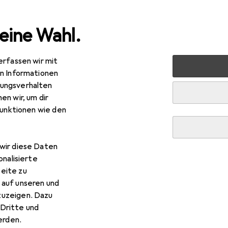
eine Wahl.
erfassen wir mit
rt
Outdoor
Camping
Zelt
Robens Starlight 1
Z
en Informationen
ungsverhalten
R
,17
en wir, um dir
bens
Starlight 1
funktionen wie den
elzelt, 2 kg, 1 Person
wir diese Daten
 Robens Starlight 1
onalisierte
eite zu
 auf unseren und
 Zubehör zum Produkt Robens Starlight 1 aus den Kategorien S
zuzeigen. Dazu
Dritte und
rden.
Isomatte
Campingstuhl
Zelt Zubehör
Campingti