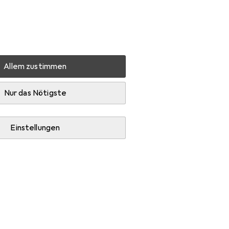
Einstellungen
Kundenkonto
Vergleichslisten
Merklisten
Warenkorb
Anmelden
Allem zustimmen
ubehör
Nur das Nötigste
Einstellungen
chlafsack, Isomatte und Campingstuhl.
sch
Robens