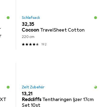
Schlafsack
EUR
32,35
T
Cocoon
TravelSheet Cotton
r
220 cm
192
Zelt Zubehör
EUR
13,21
NXT
Redcliffs
Tentharingen Ijzer 17cm
Set 10st