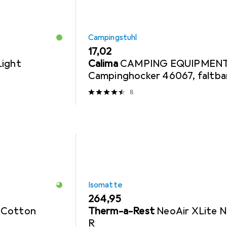
Campingstuhl
EUR
17,02
Light
Calima
CAMPING EQUIPMEN
Campinghocker 46067, faltba
8
Isomatte
EUR
264,95
 Cotton
Therm-a-Rest
NeoAir XLite 
R