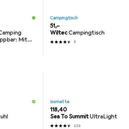
Campingtisch
EUR
51,–
 Camping
Wiltec
Campingtisch
appbar: Mit
9
halter
Isomatte
EUR
118,40
uhl
Sea To Summit
UltraLight
226