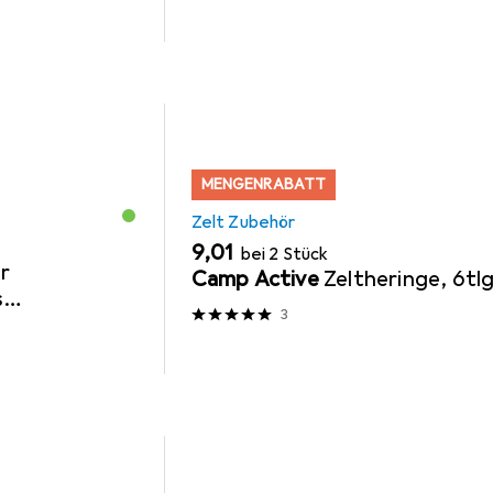
MENGENRABATT
Zelt Zubehör
EUR
9,01
bei 2 Stück
er
Camp Active
Zeltheringe, 6tlg
s
3
ofaser