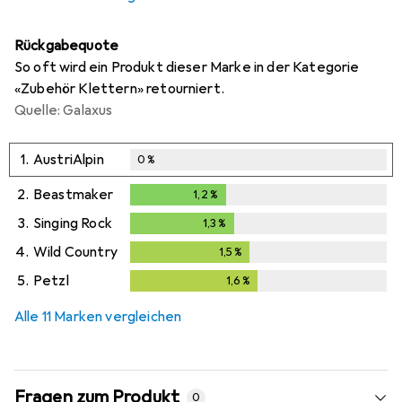
Rückgabequote
So oft wird ein Produkt dieser Marke in der Kategorie
«Zubehör Klettern» retourniert.
Quelle: Galaxus
1.
AustriAlpin
0
%
2.
Beastmaker
1,2
%
1,2
%
3.
Singing Rock
1,3
%
1,3
%
4.
Wild Country
1,5
%
1,5
%
5.
Petzl
1,6
%
1,6
%
Alle 11 Marken vergleichen
Fragen zum Produkt
0