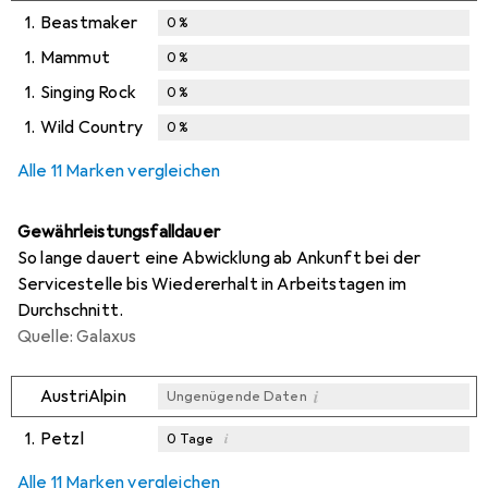
1.
Beastmaker
0
%
1.
Mammut
0
%
1.
Singing Rock
0
%
1.
Wild Country
0
%
Alle 11 Marken vergleichen
Gewährleistungsfalldauer
So lange dauert eine Abwicklung ab Ankunft bei der
Servicestelle bis Wiedererhalt in Arbeitstagen im
Durchschnitt.
Quelle: Galaxus
i
AustriAlpin
Ungenügende Daten
1.
Petzl
i
0
Tage
i
i
i
Ungenügende Daten
Ungenügende Daten
Ungenügende Daten
Alle 11 Marken vergleichen