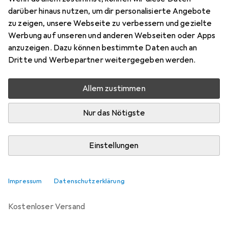
darüber hinaus nutzen, um dir personalisierte Angebote
Marke
Bewertungen
zu zeigen, unsere Webseite zu verbessern und gezielte
Mehr von AustriAlpin
1
Werbung auf unseren und anderen Webseiten oder Apps
anzuzeigen. Dazu können bestimmte Daten auch an
Dritte und Werbepartner weitergegeben werden.
Zwischen Di, 11.8. und Mi, 12.8. geliefert
7 Stück an Lager beim Drittanbieter
Allem zustimmen
Lieferort angeben für genaue Lieferzeit
i
Angebot von
Nur das Nötigste
Bergzeit
DE
Einstellungen
In den Warenkorb
Vergleichen
Merken
Impressum
Datenschutzerklärung
kostenloser Versand