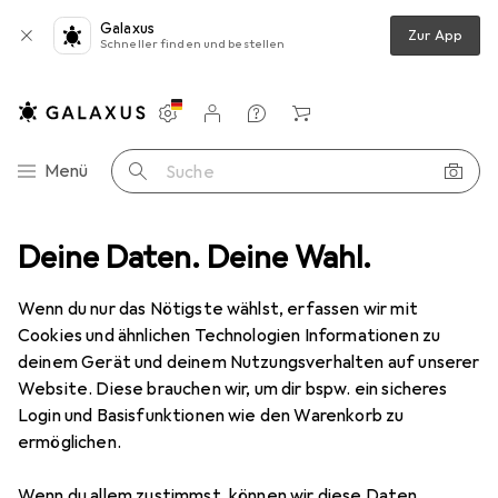
Galaxus
Zur App
Schneller finden und bestellen
Einstellungen
Kundenkonto
Vergleichslisten
Merklisten
Warenkorb
Navigation nach Kategorien
Menü
Suche
Klettern
Deine Daten. Deine Wahl.
Zubehör Klettern
AustriAlpin Kettenstand 2x 10mm
Wenn du nur das Nötigste wählst, erfassen wir mit
Cookies und ähnlichen Technologien Informationen zu
1 Bild
deinem Gerät und deinem Nutzungsverhalten auf unserer
EUR
61,50
Website. Diese brauchen wir, um dir bspw. ein sicheres
AustriAlpin
Kettenstand 2x 10mm
Login und Basisfunktionen wie den Warenkorb zu
ermöglichen.
Preis in EUR inkl. MwSt.
Wenn du allem zustimmst, können wir diese Daten