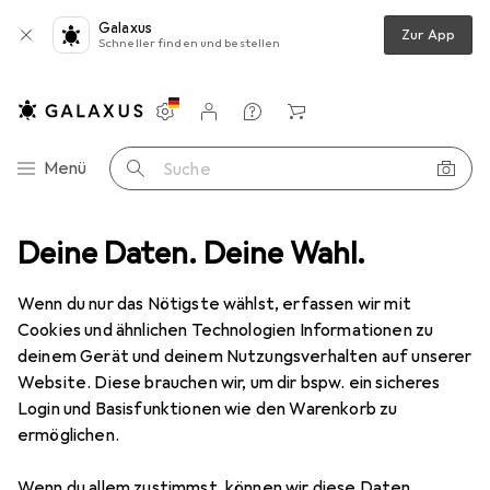
Galaxus
Zur App
Schneller finden und bestellen
Einstellungen
Kundenkonto
Vergleichslisten
Merklisten
Warenkorb
Navigation nach Kategorien
Menü
Suche
Deine Daten. Deine Wahl.
Entre Prises Klettergriffe Essential Jugs L 1 ehemals Bomber Jugs
Wenn du nur das Nötigste wählst, erfassen wir mit
Cookies und ähnlichen Technologien Informationen zu
4 Bilder
deinem Gerät und deinem Nutzungsverhalten auf unserer
Website. Diese brauchen wir, um dir bspw. ein sicheres
EUR
146,96
Login und Basisfunktionen wie den Warenkorb zu
Entre Prises
Klettergriffe Essential
ermöglichen.
Jugs L 1 ehemals Bomber Jugs
Wenn du allem zustimmst, können wir diese Daten