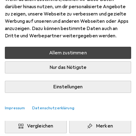
Dunkelgrün
darüber hinaus nutzen, um dir personalisierte Angebote
Preis in EUR inkl. MwSt.
zu zeigen, unsere Webseite zu verbessern und gezielte
Werbung auf unseren und anderen Webseiten oder Apps
Marke
Bewertungen
anzuzeigen. Dazu können bestimmte Daten auch an
Mehr von Entre Prises
Dritte und Werbepartner weitergegeben werden.
Allem zustimmen
Zwischen Di, 11.8. und Do, 13.8. geliefert
6 Stück an Lager beim Drittanbieter
Nur das Nötigste
Lieferort angeben für genaue Lieferzeit
i
Angebot von
Einstellungen
Kletterbude.de
DE
Impressum
Datenschutzerklärung
In den Warenkorb
Vergleichen
Merken