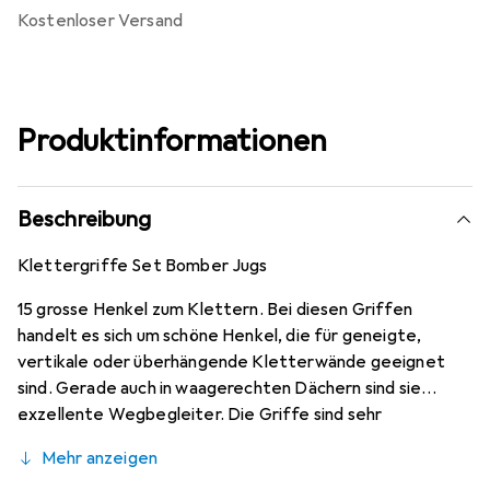
kostenloser Versand
Produktinformationen
Beschreibung
Klettergriffe Set Bomber Jugs
15 grosse Henkel zum Klettern. Bei diesen Griffen
handelt es sich um schöne Henkel, die für geneigte,
vertikale oder überhängende Kletterwände geeignet
sind. Gerade auch in waagerechten Dächern sind sie
exzellente Wegbegleiter. Die Griffe sind sehr
unterschiedlich geformt, sodass sich prima Routen in
Mehr anzeigen
variierenden Schwierigkeitsbereichen schrauben lassen.