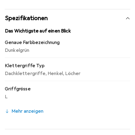
Dadurch können je nach Anforderung die
Kletterfähigkeiten optimal und abwechslungsreich
trainiert werden.
Spezifikationen
Das Wichtigste auf einen Blick
Genaue Farbbezeichnung
Dunkelgrün
Klettergriffe Typ
Dachklettergriffe
,
Henkel
,
Löcher
Griffgrösse
L
Mehr anzeigen