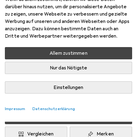
darüber hinaus nutzen, um dir personalisierte Angebote
EUR
5,50
sparen
zu zeigen, unsere Webseite zu verbessern und gezielte
Angebot für
EUR
58,35
Werbung auf unseren und anderen Webseiten oder Apps
anzuzeigen. Dazu können bestimmte Daten auch an
Marke
Bewertungen
Dritte und Werbepartner weitergegeben werden.
Mehr von Petzl
2
Allem zustimmen
Zwischen Do, 13.8. und Fr, 14.8. geliefert
Nur das Nötigste
7 Stück an Lager beim Drittanbieter
Lieferort angeben für genaue Lieferzeit
Einstellungen
i
Angebot von
StockNet Connect
FR
Impressum
Datenschutzerklärung
In den Warenkorb
Vergleichen
Merken