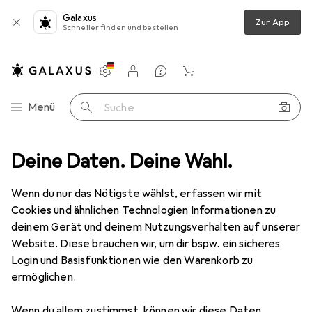
Galaxus
Zur App
Schneller finden und bestellen
Einstellungen
Kundenkonto
Vergleichslisten
Merklisten
Warenkorb
Navigation nach Kategorien
Menü
Suche
port
Deine Daten. Deine Wahl.
Outdoor
Klettern
Zubehör Klettern
Petzl Croll L
Wenn du nur das Nötigste wählst, erfassen wir mit
Cookies und ähnlichen Technologien Informationen zu
6 Bilder
deinem Gerät und deinem Nutzungsverhalten auf unserer
Website. Diese brauchen wir, um dir bspw. ein sicheres
EUR
63,85
Login und Basisfunktionen wie den Warenkorb zu
Petzl
Croll L
ermöglichen.
Preis in EUR inkl. MwSt.
Wenn du allem zustimmst, können wir diese Daten