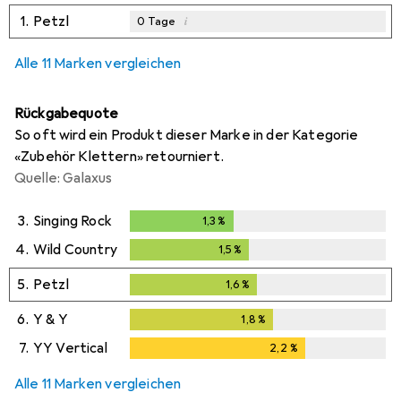
1.
Petzl
i
0
Tage
Alle 11 Marken vergleichen
Rückgabequote
So oft wird ein Produkt dieser Marke in der Kategorie
«Zubehör Klettern» retourniert.
Quelle: Galaxus
3.
Singing Rock
1,3
%
1,3
%
4.
Wild Country
1,5
%
1,5
%
5.
Petzl
1,6
%
1,6
%
6.
Y & Y
1,8
%
1,8
%
7.
YY Vertical
2,2
%
2,2
%
Alle 11 Marken vergleichen