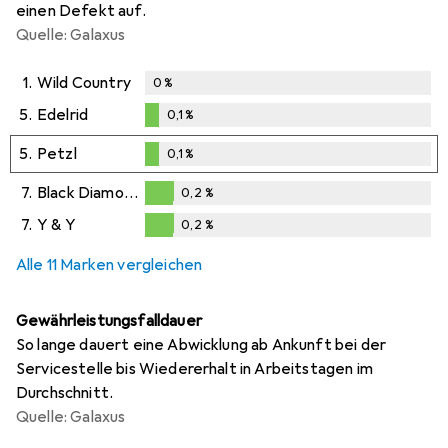
einen Defekt auf.
Quelle: Galaxus
1.
Wild Country
0
%
5.
Edelrid
0,1
%
0,1
%
5.
Petzl
0,1
%
0,1
%
7.
Black Diamond
0,2
%
0,2
%
7.
Y & Y
0,2
%
0,2
%
Alle 11 Marken vergleichen
Gewährleistungsfalldauer
So lange dauert eine Abwicklung ab Ankunft bei der
Servicestelle bis Wiedererhalt in Arbeitstagen im
Durchschnitt.
Quelle: Galaxus