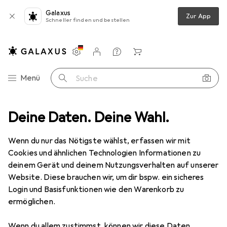
Galaxus
Zur App
Schneller finden und bestellen
Einstellungen
Kundenkonto
Vergleichslisten
Merklisten
Warenkorb
Navigation nach Kategorien
Menü
Suche
Campingküche
Deine Daten. Deine Wahl.
Campingkocher
Tatonka Stand Alcohol Burner
Wenn du nur das Nötigste wählst, erfassen wir mit
Cookies und ähnlichen Technologien Informationen zu
2 Bilder
deinem Gerät und deinem Nutzungsverhalten auf unserer
Tatonka
Stand Alcohol Burner
Website. Diese brauchen wir, um dir bspw. ein sicheres
Login und Basisfunktionen wie den Warenkorb zu
ermöglichen.
Bewertungen
Wenn du allem zustimmst, können wir diese Daten