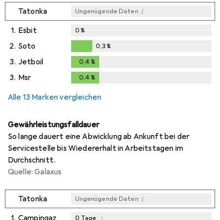
i
Tatonka
Ungenügende Daten
1.
Esbit
0
%
2.
Soto
0,3
%
0,3
%
3.
Jetboil
0,4
%
0,4
%
3.
Msr
0,4
%
0,4
%
Alle 13 Marken vergleichen
Gewährleistungsfalldauer
So lange dauert eine Abwicklung ab Ankunft bei der
Servicestelle bis Wiedererhalt in Arbeitstagen im
Durchschnitt.
Quelle: Galaxus
i
Tatonka
Ungenügende Daten
1.
Campingaz
i
0
Tage