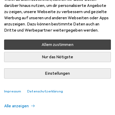
darüber hinaus nutzen, um dir personalisierte Angebote
zu zeigen, unsere Webseite zu verbessern und gezielte
Aktuell nicht lieferbar
Werbung auf unseren und anderen Webseiten oder Apps
Benachrichtigen, wenn lieferbar
anzuzeigen. Dazu können bestimmte Daten auch an
Dritte und Werbepartner weitergegeben werden.
Vergleichen
Merken
Allem zustimmen
i
Kostenloser Versand ab 30,–
Nur das Nötigste
Einstellungen
Ähnliche Produkte mit besserer
Impressum
Datenschutzerklärung
Verfügbarkeit
Alle anzeigen