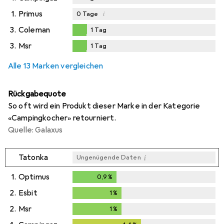
1.
Primus
i
0
Tage
3.
Coleman
1
Tag
1
Tag
3.
Msr
1
Tag
1
Tag
Alle 13 Marken vergleichen
Rückgabequote
So oft wird ein Produkt dieser Marke in der Kategorie
«Campingkocher» retourniert.
Quelle: Galaxus
i
Tatonka
Ungenügende Daten
1.
Optimus
0,9
%
0,9
%
2.
Esbit
1
%
1
%
2.
Msr
1
%
1
%