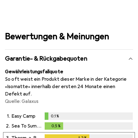
Bewertungen & Meinungen
Garantie- & Rückgabequoten
Gewährleistungsfallquote
So oft weist ein Produkt dieser Marke in der Kategorie
«Isomatte» innerhalb der ersten 24 Monate einen
Defekt auf.
Quelle: Galaxus
1.
Easy Camp
0,1
%
0,1
%
2.
Sea To Summit
0,5
%
0,5
%
3.
Therm-a-Rest
1,2
%
1,2
%