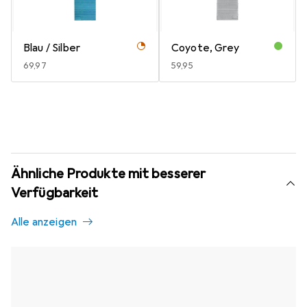
Blau / Silber
Coyote, Grey
EUR
69,97
EUR
59,95
Ähnliche Produkte mit besserer
Verfügbarkeit
Alle anzeigen