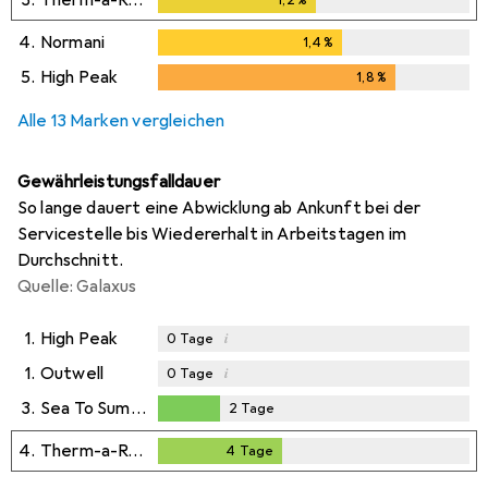
4.
Normani
1,4
%
1,4
%
5.
High Peak
1,8
%
1,8
%
Alle 13 Marken vergleichen
Gewährleistungsfalldauer
So lange dauert eine Abwicklung ab Ankunft bei der
Servicestelle bis Wiedererhalt in Arbeitstagen im
Durchschnitt.
Quelle: Galaxus
1.
High Peak
i
0
Tage
1.
Outwell
i
0
Tage
3.
Sea To Summit
2
Tage
2
Tage
4.
Therm-a-Rest
4
Tage
4
Tage