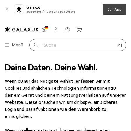
Galaxus
Zur App
Schneller finden und bestellen
Einstellungen
Kundenkonto
Vergleichslisten
Merklisten
Warenkorb
Navigation nach Kategorien
Menü
Suche
t
Deine Daten. Deine Wahl.
Outdoor
Camping
Isomatte
Therm-a-Rest Z-Lite Sol
Wenn du nur das Nötigste wählst, erfassen wir mit
Cookies und ähnlichen Technologien Informationen zu
deinem Gerät und deinem Nutzungsverhalten auf unserer
14 Bilder
1 Video
Website. Diese brauchen wir, um dir bspw. ein sicheres
Therm-a-Rest
Z-Lite Sol
Login und Basisfunktionen wie den Warenkorb zu
ermöglichen.
Bewertungen
Wenn du allem zustimmst, können wir diese Daten