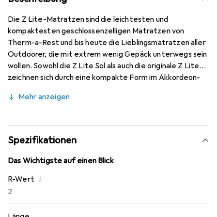
Die Z Lite-Matratzen sind die leichtesten und
kompaktesten geschlossenzelligen Matratzen von
Therm-a-Rest und bis heute die Lieblingsmatratzen aller
Outdoorer, die mit extrem wenig Gepäck unterwegs sein
wollen. Sowohl die Z Lite Sol als auch die originale Z Lite
zeichnen sich durch eine kompakte Form im Akkordeon-
Stil und wärmespeichernde Sicken aus. Die Z Lite Sol hat
Mehr anzeigen
ausserdem die reflektierende ThermaCapture-
Beschichtung, die die Strahlungswärme speichert und
damit die Gesamttemperatur um rund 20 % erhöht. Die
Therm-a-Rest-eigenen Schaumstoffe sind oben weicher
Spezifikationen
für zusätzlichen Komfort und unten dichter für extra
Strapazierfähigkeit. Wo auch immer Sie unterwegs sind,
Das Wichtigste auf einen Blick
eine Z Lite-Matratze ist die richtige Wahl für ultraleichte
i
R-Wert
Wärme, Langlebigkeit und Komfort.
2
Länge