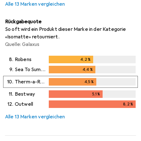
Alle 13 Marken vergleichen
Rückgabequote
So oft wird ein Produkt dieser Marke in der Kategorie
«Isomatte» retourniert.
Quelle: Galaxus
8.
Robens
4,2
%
4,2
%
9.
Sea To Summit
4,4
%
4,4
%
10.
Therm-a-Rest
4,5
%
4,5
%
11.
Bestway
5,1
%
5,1
%
12.
Outwell
8,2
%
8,2
%
Alle 13 Marken vergleichen