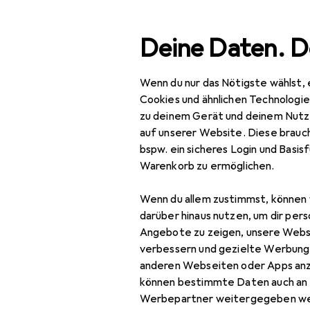
Suche
Deine Daten. D
Wenn du nur das Nötigste wählst, 
Navigation nach Kategorien
Gesamtsortiment
Baumarkt + Ga
Gesamtsortiment
Cookies und ähnlichen Technologi
zu deinem Gerät und deinem Nutz
EU
67
Baumarkt + Garten
auf unserer Website. Diese brauch
Ab
bspw. ein sicheres Login und Basis
Sicherheit
5 G
Warenkorb zu ermöglichen.
Arbeitssicherheit
Wenn du allem zustimmst, können 
Arbeitsbekleidung
Zubehör fü
darüber hinaus nutzen, um dir pers
Angebote zu zeigen, unsere Webs
Arbeitshose
verbessern und gezielte Werbung
Hier findest du passende
anderen Webseiten oder Apps an
Arbeitsjacke
können bestimmte Daten auch an 
Sortieren nach
:
Relevanz
Arbeitsoberteil
Werbepartner weitergegeben we
Produktliste