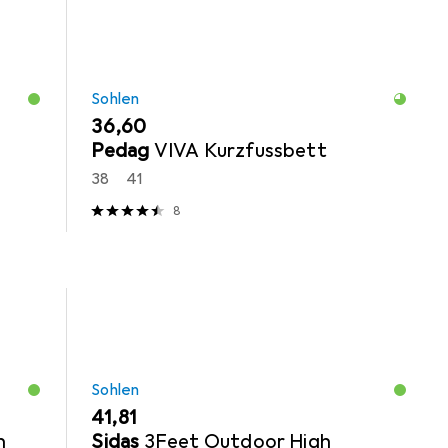
Sohlen
EUR
36,60
Pedag
VIVA Kurzfussbett
38
41
8
Sohlen
EUR
41,81
n
Sidas
3Feet Outdoor High