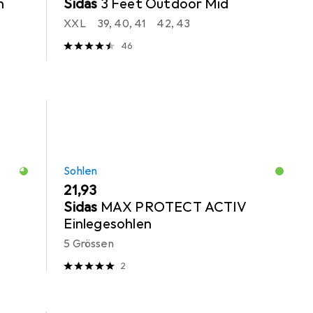
n
Sidas
3 Feet Outdoor Mid
XXL
39, 40, 41
42, 43
46
Sohlen
EUR
21,93
Sidas
MAX PROTECT ACTIV
Einlegesohlen
5 Grössen
2