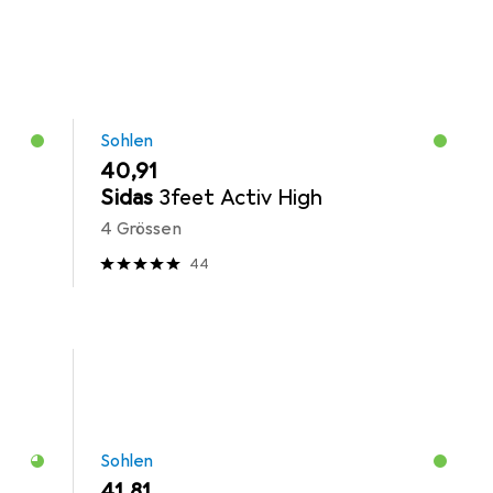
Sohlen
EUR
40,91
Sidas
3feet Activ High
4 Grössen
44
Sohlen
EUR
41,81