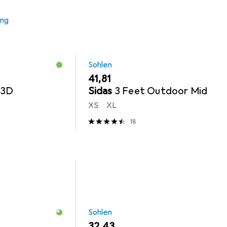
ung
Sohlen
EUR
41,81
 3D
Sidas
3 Feet Outdoor Mid
XS
XL
18
Sohlen
EUR
32,43