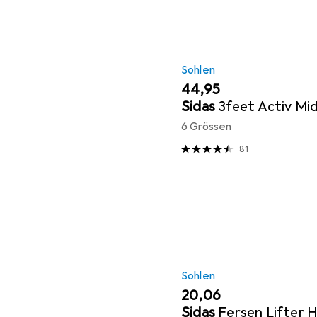
Sohlen
EUR
44,95
Sidas
3feet Activ Mid
6 Grössen
81
Sohlen
EUR
20,06
Sidas
Fersen Lifter 