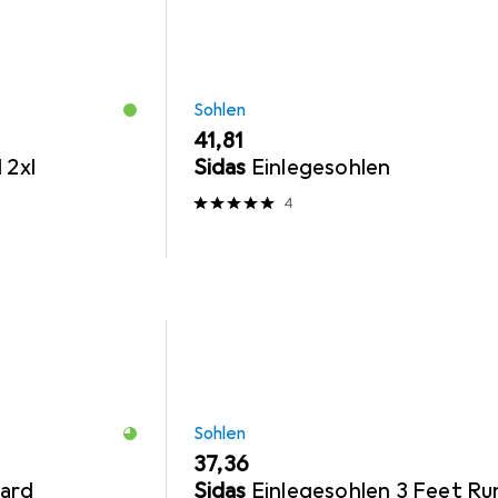
Sohlen
EUR
41,81
 2xl
Sidas
Einlegesohlen
4
Sohlen
EUR
37,36
Hard
Sidas
Einlegesohlen 3 Feet Ru