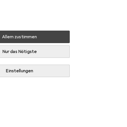
Einstellungen
Kundenkonto
Vergleichslisten
Merklisten
Warenkorb
Anmelden
Allem zustimmen
Sicherheitsschuhe
Abeba ESD-Schuh
Zubehör
Nur das Nötigste
Einstellungen
len.