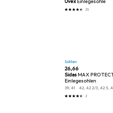
Uvex
Einlegesohle
25
Sohlen
EUR
26,66
Sidas
MAX PROTECT
Einlegesohlen
39, 41
42, 42 2/3, 42.5, 
2