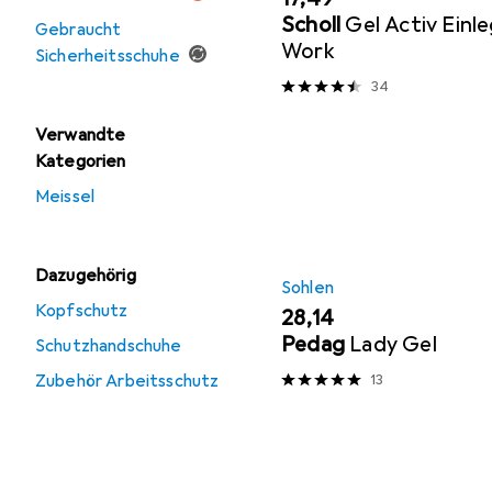
Scholl
Gel Activ Einl
Gebraucht
Work
Sicherheitsschuhe
34
Verwandte
Kategorien
Meissel
Dazugehörig
Sohlen
Kopfschutz
EUR
28,14
Pedag
Lady Gel
Schutzhandschuhe
Zubehör Arbeitsschutz
13