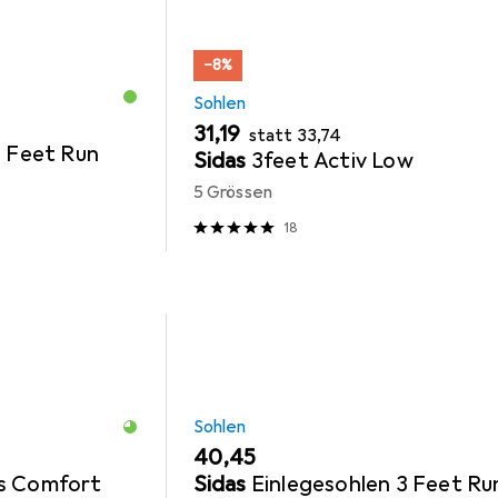
−8%
Sohlen
EUR
EUR
31,19
statt
33,74
3 Feet Run
Sidas
3feet Activ Low
5 Grössen
18
Sohlen
EUR
40,45
es Comfort
Sidas
Einlegesohlen 3 Feet Ru