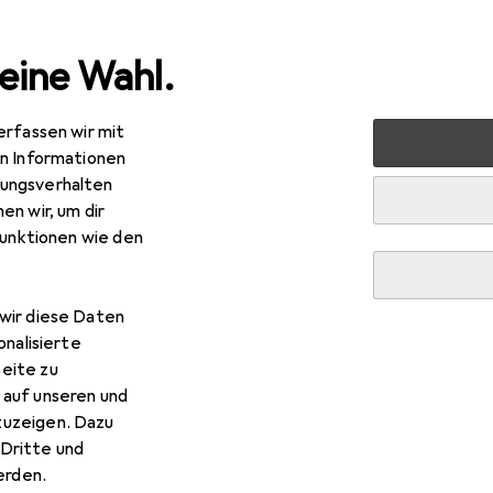
eine Wahl.
erfassen wir mit
rten
Sicherheit
Arbeitssicherheit
Arbeitsbekleidung
en Informationen
ungsverhalten
R
,30
en wir, um dir
eba
ESD-Schuh
funktionen wie den
rössen
wir diese Daten
r Abeba ESD-Schuh
onalisierte
eite zu
 auf unseren und
s Zubehör zum Produkt Abeba ESD-Schuh aus der Kategorie Soh
zuzeigen. Dazu
Dritte und
rden.