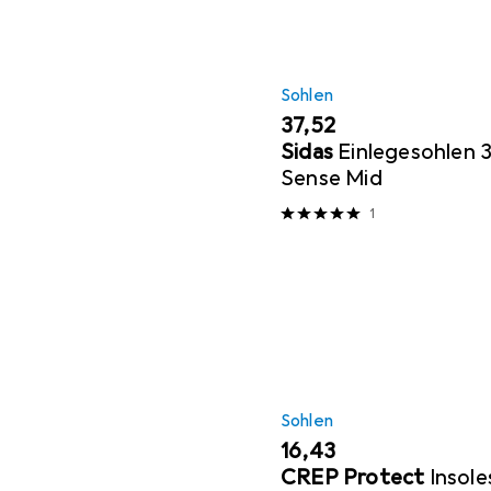
Sohlen
EUR
37,52
Sidas
Einlegesohlen 
Sense Mid
1
Sohlen
EUR
16,43
CREP Protect
Insol