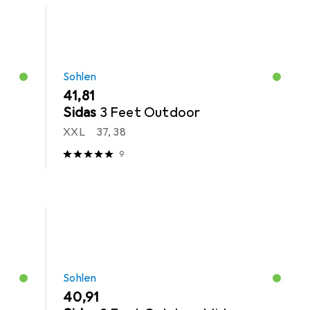
Sohlen
EUR
41,81
Sidas
3 Feet Outdoor
XXL
37, 38
9
Sohlen
EUR
40,91