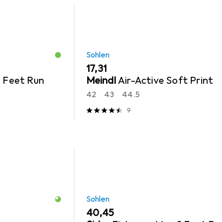
Sohlen
EUR
17,31
3 Feet Run
Meindl
Air-Active Soft Print
42
43
44.5
9
Sohlen
EUR
40,45