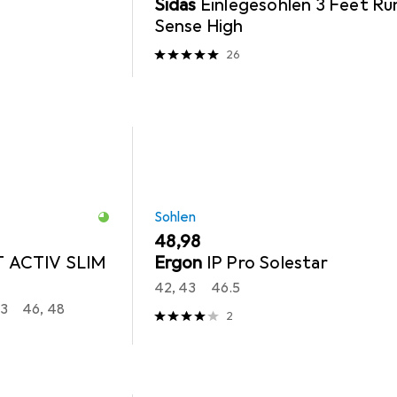
Sidas
Einlegesohlen 3 Feet Ru
Sense High
26
Sohlen
EUR
48,98
 ACTIV SLIM
Ergon
IP Pro Solestar
42, 43
46.5
43
46, 48
2