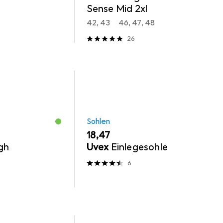
Sense Mid 2xl
42, 43
46, 47, 48
26
Sohlen
EUR
18,47
gh
Uvex
Einlegesohle
6