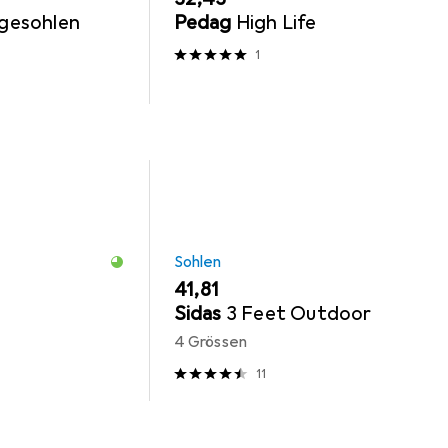
egesohlen
Pedag
High Life
1
Sohlen
EUR
41,81
Sidas
3 Feet Outdoor
4 Grössen
11