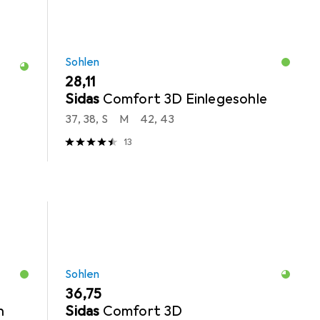
Sohlen
EUR
28,11
Sidas
Comfort 3D Einlegesohle
37, 38, S
M
42, 43
13
Sohlen
EUR
36,75
n
Sidas
Comfort 3D