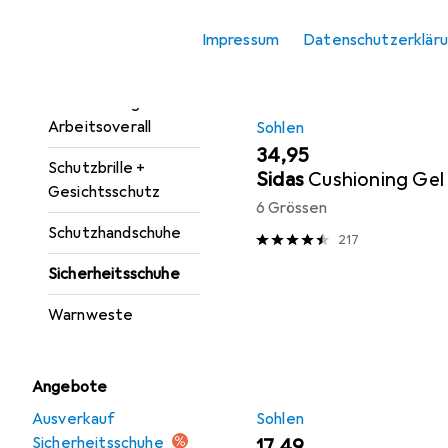
Atemschutzmaske
Impressum
Datenschutzerklär
Kopfschutz
Schutzanzug +
Arbeitsoverall
Sohlen
EUR
34,95
Schutzbrille +
Sidas
Cushioning Gel
Gesichtsschutz
6 Grössen
Schutzhandschuhe
217
Sicherheitsschuhe
Warnweste
Angebote
Ausverkauf
Sohlen
Sicherheitsschuhe
EUR
17,49