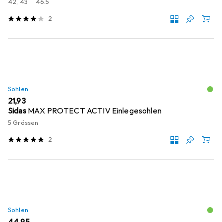
42, 43
46.5
2
Sohlen
EUR
21,93
Sidas
MAX PROTECT ACTIV Einlegesohlen
5 Grössen
2
Sohlen