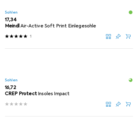
Sohlen
EUR
17,34
Meindl
Air-Active Soft Print Einlegesohle
1
Sohlen
EUR
16,72
CREP Protect
Insoles Impact