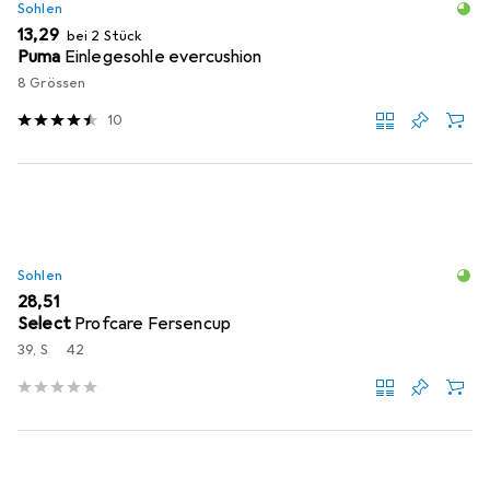
Sohlen
EUR
13,29
bei 2 Stück
Puma
Einlegesohle evercushion
8 Grössen
10
Sohlen
EUR
28,51
Select
Profcare Fersencup
39, S
42