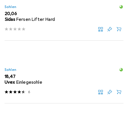
Sohlen
EUR
20,06
Sidas
Fersen Lifter Hard
Sohlen
EUR
18,47
Uvex
Einlegesohle
6