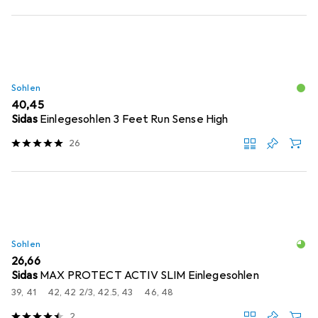
Sohlen
EUR
40,45
Sidas
Einlegesohlen 3 Feet Run Sense High
26
Sohlen
EUR
26,66
Sidas
MAX PROTECT ACTIV SLIM Einlegesohlen
39, 41
42, 42 2/3, 42.5, 43
46, 48
2