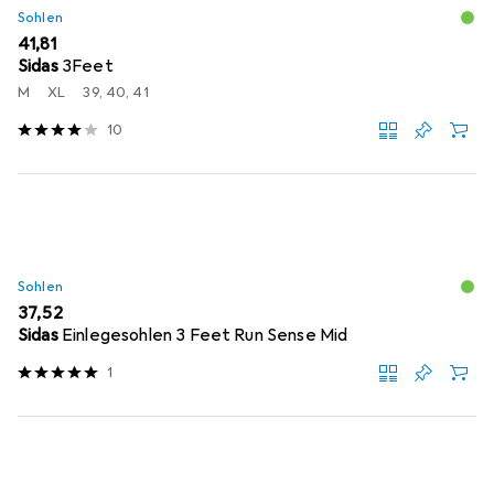
Sohlen
EUR
41,81
Sidas
3Feet
M
XL
39, 40, 41
10
Sohlen
EUR
37,52
Sidas
Einlegesohlen 3 Feet Run Sense Mid
1