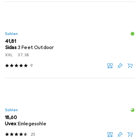
Sohlen
EUR
41,81
Sidas
3 Feet Outdoor
XXL
37, 38
9
Sohlen
EUR
18,60
Uvex
Einlegesohle
25