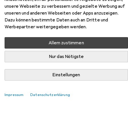
unsere Webseite zu verbessern und gezielte Werbung auf
Hier findest du passendes Zubehör zum Produkt Albatros
unseren und anderen Webseiten oder Apps anzuzeigen.
Lift Blue Impulse aus der Kategorie Sohlen.
Dazu können bestimmte Daten auch an Dritte und
Werbepartner weitergegeben werden.
Relevanz
Produktliste
Allem zustimmen
Nur das Nötigste
Sohlen
EUR
34,95
Einstellungen
Sidas
Cushioning Gel 3D
6 Grössen
217
Impressum
Datenschutzerklärung