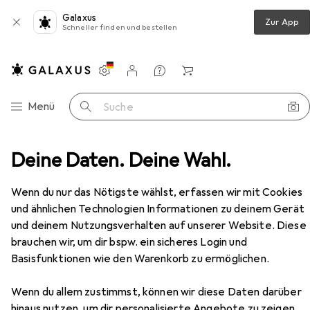
Galaxus
Zur App
Schneller finden und bestellen
Einstellungen
Kundenkonto
Vergleichslisten
Merklisten
Warenkorb
Navigation nach Kategorien
Menü
Suche
dung
Deine Daten. Deine Wahl.
Sicherheitsschuhe
Albatros Lift Blue Impulse
Zubehör
EUR
80,94
Wenn du nur das Nötigste wählst, erfassen wir mit Cookies
Albatros
Lift Blue Impulse
und ähnlichen Technologien Informationen zu deinem Gerät
6 Grössen
und deinem Nutzungsverhalten auf unserer Website. Diese
brauchen wir, um dir bspw. ein sicheres Login und
Basisfunktionen wie den Warenkorb zu ermöglichen.
Zubehör für Albatros Lift Blue
Wenn du allem zustimmst, können wir diese Daten darüber
Impulse
hinaus nutzen, um dir personalisierte Angebote zu zeigen,