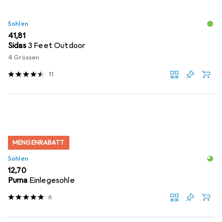
Sohlen
EUR
41,81
Sidas
3 Feet Outdoor
4 Grössen
11
MENGENRABATT
Sohlen
EUR
12,70
Puma
Einlegesohle
6