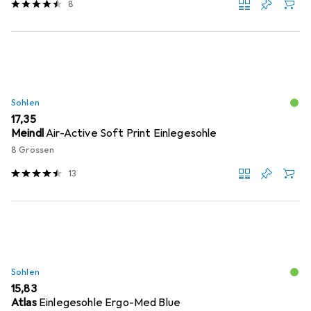
8
Sohlen
EUR
17,35
Meindl
Air-Active Soft Print Einlegesohle
8 Grössen
13
Sohlen
EUR
15,83
Atlas
Einlegesohle Ergo-Med Blue