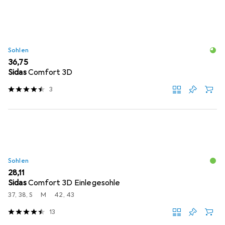
Sohlen
EUR
36,75
Sidas
Comfort 3D
3
Sohlen
EUR
28,11
Sidas
Comfort 3D Einlegesohle
37, 38, S
M
42, 43
13