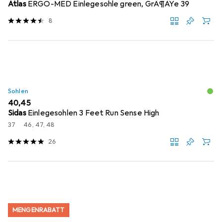
Atlas
ERGO-MED Einlegesohle green, GrÃ¶ÃŸe 39
8
Sohlen
EUR
40,45
Sidas
Einlegesohlen 3 Feet Run Sense High
37
46, 47, 48
26
MENGENRABATT