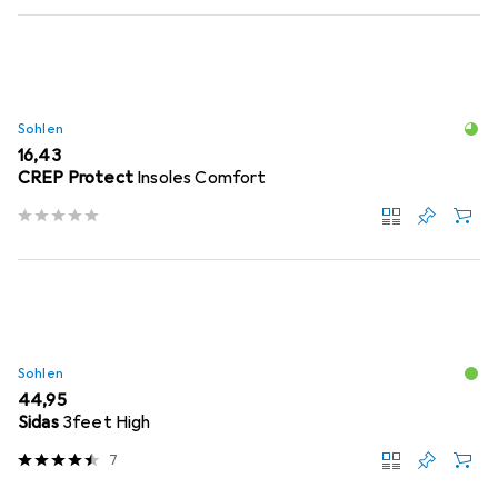
Sohlen
EUR
16,43
CREP Protect
Insoles Comfort
Sohlen
EUR
44,95
Sidas
3feet High
7