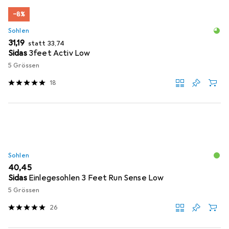
−8%
Sohlen
EUR
EUR
31,19
statt
33,74
Sidas
3feet Activ Low
5 Grössen
18
Sohlen
EUR
40,45
Sidas
Einlegesohlen 3 Feet Run Sense Low
5 Grössen
26