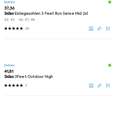
Sohlen
EUR
37,36
Sidas
Einlegesohlen 3 Feet Run Sense Mid 2xl
42, 43
46, 47, 48
26
Sohlen
EUR
41,81
Sidas
3Feet Outdoor High
3