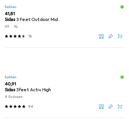
Sohlen
EUR
41,81
Sidas
3 Feet Outdoor Mid
XS
XL
18
Sohlen
EUR
40,91
Sidas
3feet Activ High
4 Grössen
44