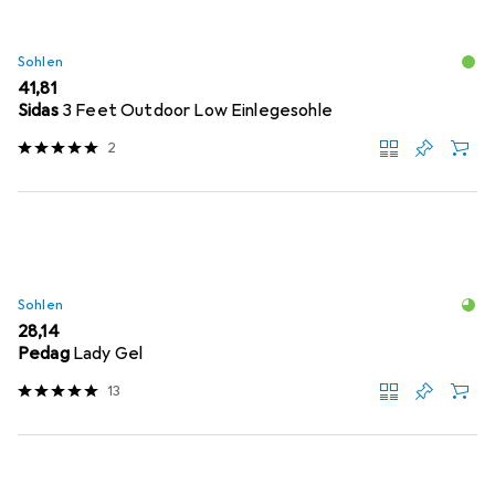
Sohlen
EUR
41,81
Sidas
3 Feet Outdoor Low Einlegesohle
2
Sohlen
EUR
28,14
Pedag
Lady Gel
13