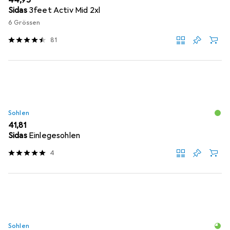
EUR
44,95
Sidas
3feet Activ Mid 2xl
6 Grössen
81
Sohlen
EUR
41,81
Sidas
Einlegesohlen
4
Sohlen