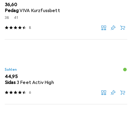
EUR
36,60
Pedag
VIVA Kurzfussbett
38
41
8
Sohlen
EUR
44,95
Sidas
3 Feet Activ High
6