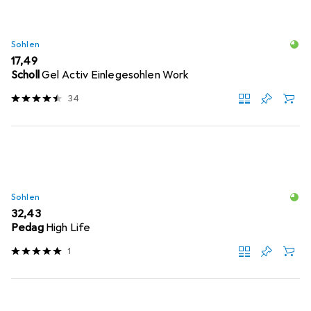
Sohlen
EUR
17,49
Scholl
Gel Activ Einlegesohlen Work
34
Sohlen
EUR
32,43
Pedag
High Life
1