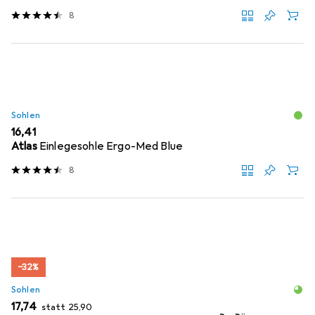
8
Sohlen
EUR
16,41
Atlas
Einlegesohle Ergo-Med Blue
8
−32%
Sohlen
EUR
EUR
17,74
statt
25,90