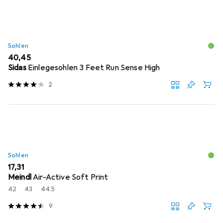
Sohlen
EUR
40,45
Sidas
Einlegesohlen 3 Feet Run Sense High
2
Sohlen
EUR
17,31
Meindl
Air-Active Soft Print
42
43
44.5
9